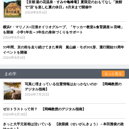
【京都 湯の花温泉・すみや亀峰菴】夏限定のおもてなし「旅館
で“涼”を楽しむ夏の休日」8月末まで開催中
2026年8月6日
横浜F・マリノス×日清オイリオグループ、「サッカー教室&食育講座 in 宮崎」
を開催 小学1年生～3年生の身体づくりをサポート
2026年8月6日
55年間、京の街を走り続けてきた車両 嵐山線・モボ301形、運行開始55周年
イベントを開催
2026年8月6日
まめ学
もっと見る
写真に埋まっている位置情報はおっかないのか 【岡嶋教授の
デジタル指南】
2026年7月22日
ゼロトラストって何？ 【岡嶋教授のデジタル指南】
2026年6月18日
きっと大平元首相は泣いている 【政眼鏡（せいがんきょう）－本田雅俊の政