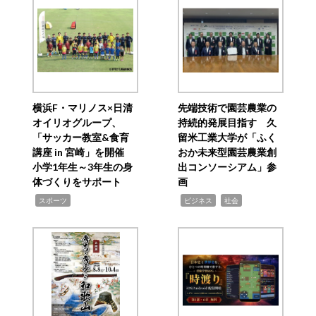
横浜F・マリノス×日清
先端技術で園芸農業の
オイリオグループ、
持続的発展目指す 久
「サッカー教室&食育
留米工業大学が「ふく
講座 in 宮崎」を開催
おか未来型園芸農業創
小学1年生～3年生の身
出コンソーシアム」参
体づくりをサポート
画
,
,
,
スポーツ
ビジネス
社会