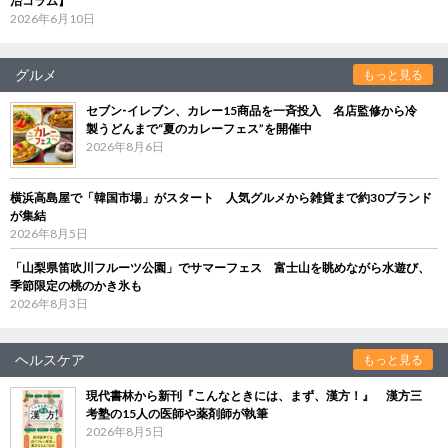
治コラム】
2026年6月10日
グルメ
もっと見る
セブン‐イレブン、カレー15商品を一斉投入 名店監修から冷
製うどんまで“夏のカレーフェス”を開催中
2026年8月6日
横浜高島屋で「韓国市場」がスタート 人気グルメから雑貨まで約30ブランド
が集結
2026年8月5日
「山梨県笛吹川フルーツ公園」でサマーフェス 富士山を眺めながら水遊び、
季節限定の桃のかき氷も
2026年8月3日
ヘルスケア
もっと見る
現代書林から新刊『こんなときには、まず、漢方！』 漢方三
考塾の15人の医師や薬剤師が執筆
2026年8月5日