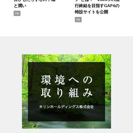
と潤い
行終結を目指すGAP6の
特設サイトを公開
PR
PR