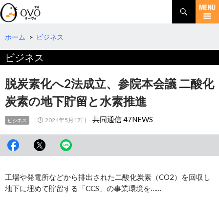
検
索
コ
ン
テ
ホーム
>
ビジネス
ン
ビジネス
ツ
へ
移
脱炭素化へ2法成立、参院本会議 二酸化
動
炭素の地下貯留と水素推進
共同通信 47NEWS
2024年5月17日
ビジネス
工場や発電所などから排出された二酸化炭素（CO2）を回収し
地下に埋めて貯留する「CCS」の事業環境を……