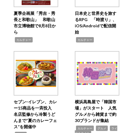
夏季企画展「秀吉・秀
日本史と世界史を旅す
長と和歌山」 和歌山
るRPG 「時渡り」、
市立博物館で8月8日か
iOS/Androidで配信開
ら
始
,
,
カルチャー
カルチャー
セブン‐イレブン、カレ
横浜高島屋で「韓国市
ー15商品を一斉投入
場」がスタート 人気
名店監修から冷製うど
グルメから雑貨まで約
んまで“夏のカレーフェ
30ブランドが集結
ス”を開催中
,
,
,
カルチャー
グルメ
ライ