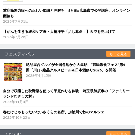
重症筋無力症への正しい知識と理解を 8月8日広島市で公開講座、オンライン
配信も
2026年7月31日
【がんを生きる緩和ケア医・大橋洋平「足し算命」】天空を見上げて
2026年7月28日
フェスティバル
もっと見る
絶品屋台グルメが全国各地から大集結 “庶民派食フェス”第4
回「川口×絶品グルメビール＆日本酒祭り2026」を開催
2026年4月15日
自分で収穫した秋野菜を使って芋煮作りを体験 埼玉県加須市の「ファミリー
ランドむさしの村」
2025年11月4日
春だけじゃもったいないさくらの名所、加治川で秋のマルシェ
2025年10月23日
ふむふむ
もっと見る