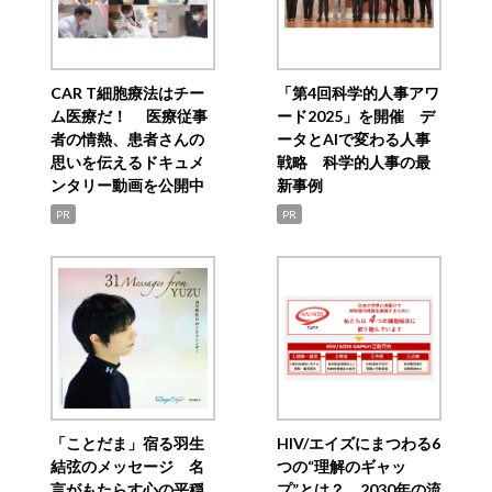
CAR T細胞療法はチー
「第4回科学的人事アワ
ム医療だ！ 医療従事
ード2025」を開催 デ
者の情熱、患者さんの
ータとAIで変わる人事
思いを伝えるドキュメ
戦略 科学的人事の最
ンタリー動画を公開中
新事例
PR
PR
「ことだま」宿る羽生
HIV/エイズにまつわる6
結弦のメッセージ 名
つの“理解のギャッ
言がもたらす心の平穏
プ”とは？ 2030年の流