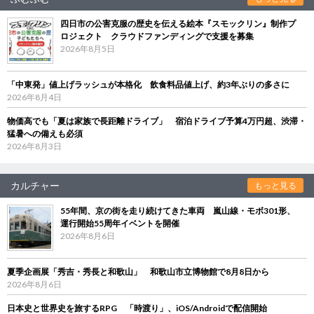
四日市の公害克服の歴史を伝える絵本『スモックリン』制作プ
ロジェクト クラウドファンディングで支援を募集
2026年8月5日
「中東発」値上げラッシュが本格化 飲食料品値上げ、約3年ぶりの多さに
2026年8月4日
物価高でも「夏は家族で長距離ドライブ」 宿泊ドライブ予算4万円超、渋滞・
猛暑への備えも必須
2026年8月3日
カルチャー
もっと見る
55年間、京の街を走り続けてきた車両 嵐山線・モボ301形、
運行開始55周年イベントを開催
2026年8月6日
夏季企画展「秀吉・秀長と和歌山」 和歌山市立博物館で8月8日から
2026年8月6日
日本史と世界史を旅するRPG 「時渡り」、iOS/Androidで配信開始