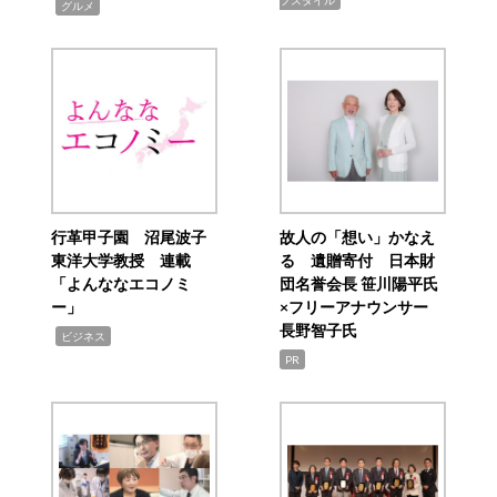
フスタイル
,
グルメ
行革甲子園 沼尾波子
故人の「想い」かなえ
東洋大学教授 連載
る 遺贈寄付 日本財
「よんななエコノミ
団名誉会長 笹川陽平氏
ー」
×フリーアナウンサー
長野智子氏
,
ビジネス
PR