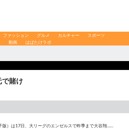
ファッション
グルメ
カルチャー
スポーツ
ス
動画
はばたけラボ
元で賭け
子版）は17日、大リーグのエンゼルスで昨季まで大谷翔……