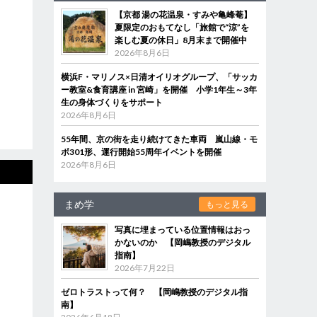
【京都 湯の花温泉・すみや亀峰菴】
夏限定のおもてなし「旅館で“涼”を
楽しむ夏の休日」8月末まで開催中
2026年8月6日
横浜F・マリノス×日清オイリオグループ、「サッカ
ー教室&食育講座 in 宮崎」を開催 小学1年生～3年
生の身体づくりをサポート
2026年8月6日
55年間、京の街を走り続けてきた車両 嵐山線・モ
ボ301形、運行開始55周年イベントを開催
2026年8月6日
まめ学
もっと見る
写真に埋まっている位置情報はおっ
かないのか 【岡嶋教授のデジタル
指南】
2026年7月22日
ゼロトラストって何？ 【岡嶋教授のデジタル指
南】