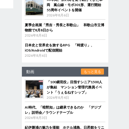
両 嵐山線・モボ301形、運行開始
55周年イベントを開催
2026年8月6日
夏季企画展「秀吉・秀長と和歌山」 和歌山市立博
物館で8月8日から
2026年8月6日
日本史と世界史を旅するRPG 「時渡り」、
iOS/Androidで配信開始
2026年8月6日
動画
もっと見る
「100歳現役」目指すシニア1500人
が集結 マンション管理代務員イベ
ント「うぇるねすシップ」
2026年8月4日
AI時代、「暗黙知」は継承できるのか 「デジブ
レ」説明会／ラウンドテーブル
2026年8月3日
紀伊勝浦の魅力を堪能 ホテル浦島、日昇館をリニ