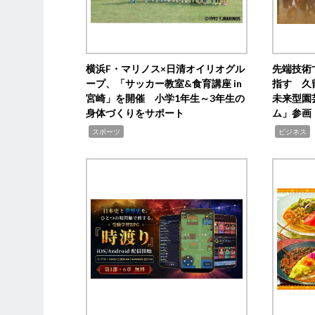
横浜F・マリノス×日清オイリオグル
先端技術
ープ、「サッカー教室&食育講座 in
指す 久
宮崎」を開催 小学1年生～3年生の
未来型園
身体づくりをサポート
ム」参画
,
,
,
スポーツ
ビジネス