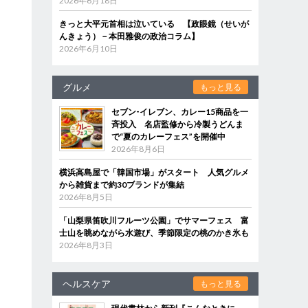
2026年6月18日
きっと大平元首相は泣いている 【政眼鏡（せいが
んきょう）－本田雅俊の政治コラム】
2026年6月10日
グルメ
もっと見る
セブン‐イレブン、カレー15商品を一
斉投入 名店監修から冷製うどんま
で“夏のカレーフェス”を開催中
2026年8月6日
横浜高島屋で「韓国市場」がスタート 人気グルメ
から雑貨まで約30ブランドが集結
2026年8月5日
「山梨県笛吹川フルーツ公園」でサマーフェス 富
士山を眺めながら水遊び、季節限定の桃のかき氷も
2026年8月3日
ヘルスケア
もっと見る