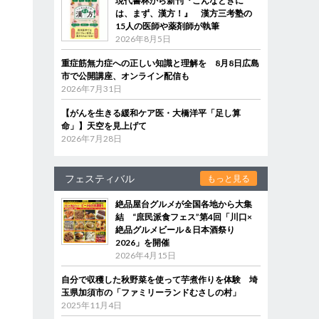
現代書林から新刊『こんなときに
は、まず、漢方！』 漢方三考塾の
15人の医師や薬剤師が執筆
2026年8月5日
重症筋無力症への正しい知識と理解を 8月8日広島
市で公開講座、オンライン配信も
2026年7月31日
【がんを生きる緩和ケア医・大橋洋平「足し算
命」】天空を見上げて
2026年7月28日
フェスティバル
もっと見る
絶品屋台グルメが全国各地から大集
結 “庶民派食フェス”第4回「川口×
絶品グルメビール＆日本酒祭り
2026」を開催
2026年4月15日
自分で収穫した秋野菜を使って芋煮作りを体験 埼
玉県加須市の「ファミリーランドむさしの村」
2025年11月4日