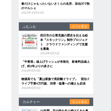
春だけじゃもったいないさくらの名所、加治川で秋
のマルシェ
2025年10月23日
ふむふむ
もっと見る
四日市の公害克服の歴史を伝える絵
本『スモックリン』制作プロジェク
ト クラウドファンディングで支援
を募集
2026年8月5日
「中東発」値上げラッシュが本格化 飲食料品値上
げ、約3年ぶりの多さに
2026年8月4日
物価高でも「夏は家族で長距離ドライブ」 宿泊ド
ライブ予算4万円超、渋滞・猛暑への備えも必須
2026年8月3日
カルチャー
もっと見る
55年間、京の街を走り続けてきた車