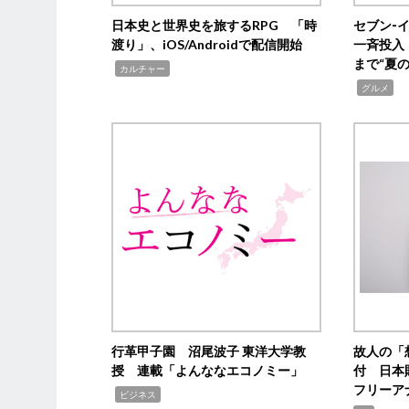
日本史と世界史を旅するRPG 「時
セブン‐
渡り」、iOS/Androidで配信開始
一斉投入
まで“夏
,
カルチャー
,
グルメ
行革甲子園 沼尾波子 東洋大学教
故人の「
授 連載「よんななエコノミー」
付 日本
フリーア
,
ビジネス