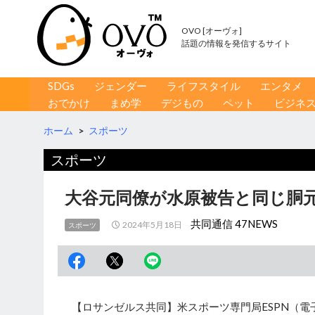
OVO [オーヴォ]
話題の情報を発信するサイト
コンテンツへ移動
検
SDGs
ジェンダー
ライフスタイル
エンタメ
索
おでかけ
まめ学
デジもの
ペット
ビジネ
ホーム
>
スポーツ
スポーツ
大谷元同僚が水原被告と同じ胴
共同通信 47NEWS
2024年5月18日
スポーツ
【ロサンゼルス共同】米スポーツ専門局ESPN（電