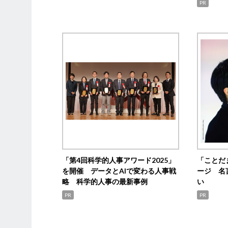
PR
「第4回科学的人事アワード2025」
「ことだ
を開催 データとAIで変わる人事戦
ージ 名
略 科学的人事の最新事例
い
PR
PR