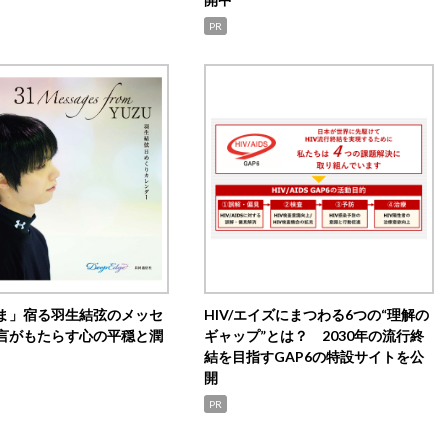
PR
ま」宿る羽生結弦のメッセ
HIV/エイズにまつわる6つの“理解の
言がもたらす心の平穏と潤
ギャップ”とは？ 2030年の流行終
結を目指すGAP6の特設サイトを公
開
PR