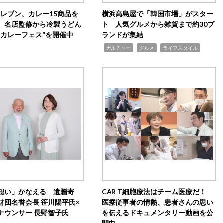
イレブン、カレー15商品を
横浜高島屋で「韓国市場」がスター
 名店監修から冷製うどん
ト 人気グルメから雑貨まで約30ブ
のカレーフェス”を開催中
ランドが集結
,
,
,
カルチャー
グルメ
ライフスタイル
想い」かなえる 遺贈寄
CAR T細胞療法はチーム医療だ！
財団名誉会長 笹川陽平氏×
医療従事者の情熱、患者さんの思い
ナウンサー 長野智子氏
を伝えるドキュメンタリー動画を公
開中