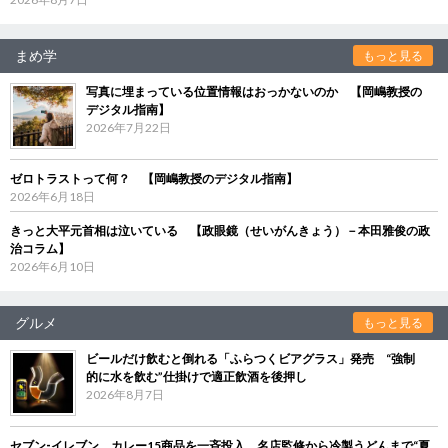
まめ学
もっと見る
写真に埋まっている位置情報はおっかないのか 【岡嶋教授の
デジタル指南】
2026年7月22日
ゼロトラストって何？ 【岡嶋教授のデジタル指南】
2026年6月18日
きっと大平元首相は泣いている 【政眼鏡（せいがんきょう）－本田雅俊の政
治コラム】
2026年6月10日
グルメ
もっと見る
ビールだけ飲むと倒れる「ふらつくビアグラス」発売 “強制
的に水を飲む”仕掛けで適正飲酒を後押し
2026年8月7日
セブン‐イレブン、カレー15商品を一斉投入 名店監修から冷製うどんまで“夏