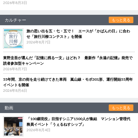
2026年8月3日
カルチャー
もっと見る
旅の思い出を五・七・五で！ エースが「かばんの日」に合わ
せ「旅行川柳コンテスト」を開催
2026年8月7日
東野圭吾が選んだ「記憶に残る一文」はどれ？ 最新作『永遠の記憶』発売で
読者参加型キャンペーン
2026年8月7日
55年間、京の街を走り続けてきた車両 嵐山線・モボ301形、運行開始55周年
イベントを開催
2026年8月6日
動画
もっと見る
「100歳現役」目指すシニア1500人が集結 マンション管理代
務員イベント「うぇるねすシップ」
2026年8月4日