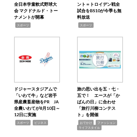
全日本学童軟式野球大
ント＝トロイデン戦全
会 マクドナルド・トー
試合をBS10が今季も無
ナメントが開幕
料放送
,
,
スポーツ
スポーツ
ドジャースタジアムで
旅の思い出を五・七・
「いわて牛」など岩手
五で！ エースが「か
県産農畜産物をPR JA
ばんの日」に合わせ
全農いわてが8月10日～
「旅行川柳コンテス
12日に実施
ト」を開催
,
,
,
,
,
スポーツ
ビジネス
おでかけ
ファッション
ライフスタイル