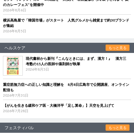
のカレーフェス”を開催中
2026年8月6日
横浜高島屋で「韓国市場」がスタート 人気グルメから雑貨まで約30ブランド
が集結
2026年8月5日
ヘルスケア
もっと見る
現代書林から新刊『こんなときには、まず、漢方！』 漢方三
考塾の15人の医師や薬剤師が執筆
2026年8月5日
重症筋無力症への正しい知識と理解を 8月8日広島市で公開講座、オンライン
配信も
2026年7月31日
【がんを生きる緩和ケア医・大橋洋平「足し算命」】天空を見上げて
2026年7月28日
フェスティバル
もっと見る