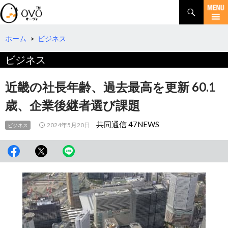
検
索
コ
ン
テ
ホーム
>
ビジネス
ン
ビジネス
ツ
へ
移
近畿の社長年齢、過去最高を更新 60.1
動
歳、企業後継者選び課題
共同通信 47NEWS
2024年5月20日
ビジネス