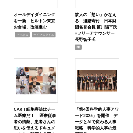
オールデイダイニング
故人の「想い」かなえ
を一新 ヒルトン東京
る 遺贈寄付 日本財
お台場、改装進む
団名誉会長 笹川陽平氏
×フリーアナウンサー
,
,
ビジネス
ライフスタイル
長野智子氏
PR
CAR T細胞療法はチー
「第4回科学的人事アワ
ム医療だ！ 医療従事
ード2025」を開催 デ
者の情熱、患者さんの
ータとAIで変わる人事
思いを伝えるドキュメ
戦略 科学的人事の最