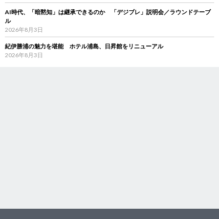
AI時代、「暗黙知」は継承できるのか 「デジブレ」説明会／ラウンドテーブ
ル
2026年8月3日
紀伊勝浦の魅力を堪能 ホテル浦島、日昇館をリニューアル
2026年8月3日