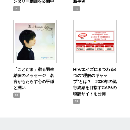
ンタリー動画を公開中
新事例
PR
PR
「ことだま」宿る羽生
HIV/エイズにまつわる6
結弦のメッセージ 名
つの“理解のギャッ
言がもたらす心の平穏
プ”とは？ 2030年の流
と潤い
行終結を目指すGAP6の
特設サイトを公開
PR
PR