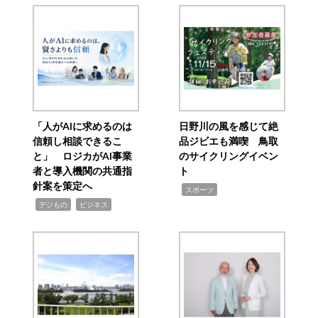
「人がAIに求めるのは
日野川の風を感じて絶
信頼し相談できるこ
品ジビエも満喫 鳥取
と」 ロジカがAI事業
のサイクリングイベン
者と導入機関の共通指
ト
針案を策定へ
,
スポーツ
,
,
デジもの
ビジネス