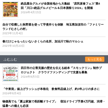
絶品屋台グルメが全国各地から大集結 “庶民派食フェス”第4
回「川口×絶品グルメビール＆日本酒祭り2026」を開催
2026年4月15日
自分で収穫した秋野菜を使って芋煮作りを体験 埼玉県加須市の「ファミリー
ランドむさしの村」
2025年11月4日
春だけじゃもったいないさくらの名所、加治川で秋のマルシェ
2025年10月23日
ふむふむ
もっと見る
四日市の公害克服の歴史を伝える絵本『スモックリン』制作プ
ロジェクト クラウドファンディングで支援を募集
2026年8月5日
「中東発」値上げラッシュが本格化 飲食料品値上げ、約3年ぶりの多さに
2026年8月4日
物価高でも「夏は家族で長距離ドライブ」 宿泊ドライブ予算4万円超、渋滞・
猛暑への備えも必須