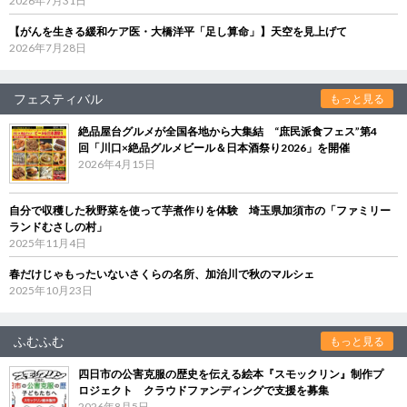
2026年7月31日
【がんを生きる緩和ケア医・大橋洋平「足し算命」】天空を見上げて
2026年7月28日
フェスティバル
もっと見る
絶品屋台グルメが全国各地から大集結 “庶民派食フェス”第4
回「川口×絶品グルメビール＆日本酒祭り2026」を開催
2026年4月15日
自分で収穫した秋野菜を使って芋煮作りを体験 埼玉県加須市の「ファミリー
ランドむさしの村」
2025年11月4日
春だけじゃもったいないさくらの名所、加治川で秋のマルシェ
2025年10月23日
ふむふむ
もっと見る
四日市の公害克服の歴史を伝える絵本『スモックリン』制作プ
ロジェクト クラウドファンディングで支援を募集
2026年8月5日