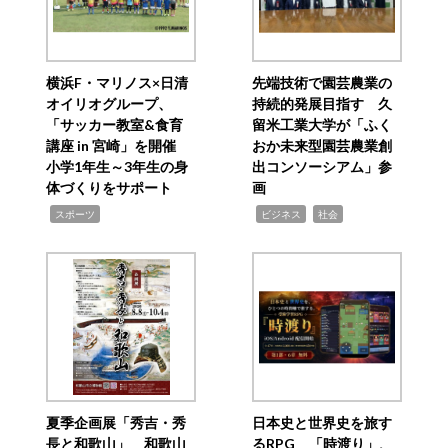
横浜F・マリノス×日清
先端技術で園芸農業の
オイリオグループ、
持続的発展目指す 久
「サッカー教室&食育
留米工業大学が「ふく
講座 in 宮崎」を開催
おか未来型園芸農業創
小学1年生～3年生の身
出コンソーシアム」参
体づくりをサポート
画
,
,
,
スポーツ
ビジネス
社会
夏季企画展「秀吉・秀
日本史と世界史を旅す
長と和歌山」 和歌山
るRPG 「時渡り」、