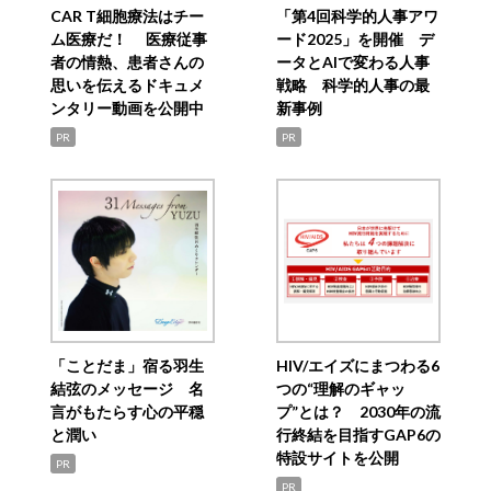
CAR T細胞療法はチー
「第4回科学的人事アワ
ム医療だ！ 医療従事
ード2025」を開催 デ
者の情熱、患者さんの
ータとAIで変わる人事
思いを伝えるドキュメ
戦略 科学的人事の最
ンタリー動画を公開中
新事例
PR
PR
「ことだま」宿る羽生
HIV/エイズにまつわる6
結弦のメッセージ 名
つの“理解のギャッ
言がもたらす心の平穏
プ”とは？ 2030年の流
と潤い
行終結を目指すGAP6の
特設サイトを公開
PR
PR