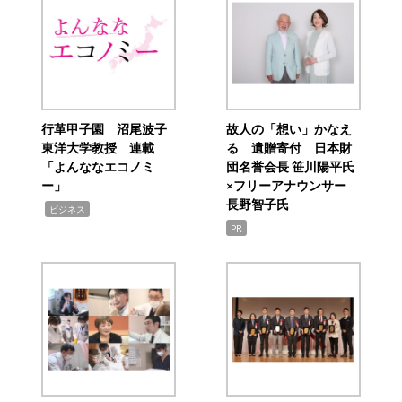
行革甲子園 沼尾波子
故人の「想い」かなえ
東洋大学教授 連載
る 遺贈寄付 日本財
「よんななエコノミ
団名誉会長 笹川陽平氏
ー」
×フリーアナウンサー
長野智子氏
,
ビジネス
PR