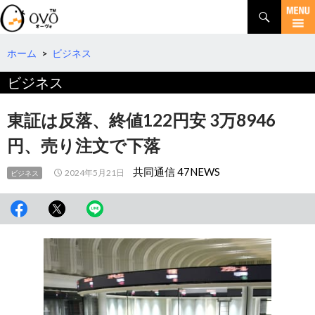
検
索
コ
ン
テ
ホーム
>
ビジネス
ン
ビジネス
ツ
へ
移
東証は反落、終値122円安 3万8946
動
円、売り注文で下落
共同通信 47NEWS
2024年5月21日
ビジネス