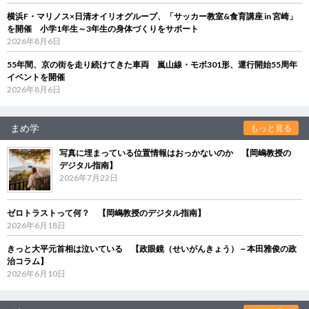
横浜F・マリノス×日清オイリオグループ、「サッカー教室&食育講座 in 宮崎」
を開催 小学1年生～3年生の身体づくりをサポート
2026年8月6日
55年間、京の街を走り続けてきた車両 嵐山線・モボ301形、運行開始55周年
イベントを開催
2026年8月6日
まめ学
もっと見る
写真に埋まっている位置情報はおっかないのか 【岡嶋教授の
デジタル指南】
2026年7月22日
ゼロトラストって何？ 【岡嶋教授のデジタル指南】
2026年6月18日
きっと大平元首相は泣いている 【政眼鏡（せいがんきょう）－本田雅俊の政
治コラム】
2026年6月10日