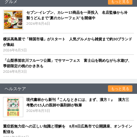
グルメ
もっと見る
セブン‐イレブン、カレー15商品を一斉投入 名店監修から冷
製うどんまで“夏のカレーフェス”を開催中
2026年8月6日
横浜高島屋で「韓国市場」がスタート 人気グルメから雑貨まで約30ブランド
が集結
2026年8月5日
「山梨県笛吹川フルーツ公園」でサマーフェス 富士山を眺めながら水遊び、
季節限定の桃のかき氷も
2026年8月3日
ヘルスケア
もっと見る
現代書林から新刊『こんなときには、まず、漢方！』 漢方三
考塾の15人の医師や薬剤師が執筆
2026年8月5日
重症筋無力症への正しい知識と理解を 8月8日広島市で公開講座、オンライン
配信も