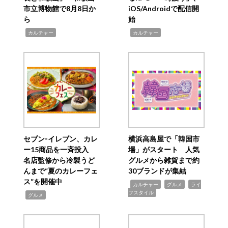
市立博物館で8月8日か
iOS/Androidで配信開
ら
始
,
,
カルチャー
カルチャー
セブン‐イレブン、カレ
横浜高島屋で「韓国市
ー15商品を一斉投入
場」がスタート 人気
名店監修から冷製うど
グルメから雑貨まで約
んまで“夏のカレーフェ
30ブランドが集結
ス”を開催中
,
,
,
カルチャー
グルメ
ライ
フスタイル
,
グルメ