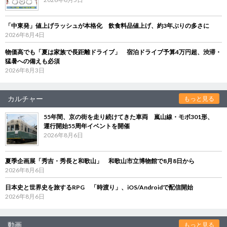
「中東発」値上げラッシュが本格化 飲食料品値上げ、約3年ぶりの多さに
2026年8月4日
物価高でも「夏は家族で長距離ドライブ」 宿泊ドライブ予算4万円超、渋滞・
猛暑への備えも必須
2026年8月3日
カルチャー
もっと見る
55年間、京の街を走り続けてきた車両 嵐山線・モボ301形、
運行開始55周年イベントを開催
2026年8月6日
夏季企画展「秀吉・秀長と和歌山」 和歌山市立博物館で8月8日から
2026年8月6日
日本史と世界史を旅するRPG 「時渡り」、iOS/Androidで配信開始
2026年8月6日
動画
もっと見る