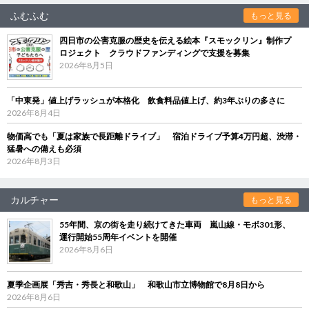
ふむふむ
もっと見る
四日市の公害克服の歴史を伝える絵本『スモックリン』制作プ
ロジェクト クラウドファンディングで支援を募集
2026年8月5日
「中東発」値上げラッシュが本格化 飲食料品値上げ、約3年ぶりの多さに
2026年8月4日
物価高でも「夏は家族で長距離ドライブ」 宿泊ドライブ予算4万円超、渋滞・
猛暑への備えも必須
2026年8月3日
カルチャー
もっと見る
55年間、京の街を走り続けてきた車両 嵐山線・モボ301形、
運行開始55周年イベントを開催
2026年8月6日
夏季企画展「秀吉・秀長と和歌山」 和歌山市立博物館で8月8日から
2026年8月6日