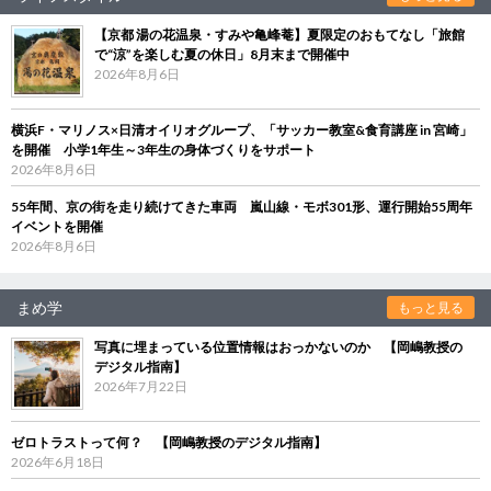
【京都 湯の花温泉・すみや亀峰菴】夏限定のおもてなし「旅館
で“涼”を楽しむ夏の休日」8月末まで開催中
2026年8月6日
横浜F・マリノス×日清オイリオグループ、「サッカー教室&食育講座 in 宮崎」
を開催 小学1年生～3年生の身体づくりをサポート
2026年8月6日
55年間、京の街を走り続けてきた車両 嵐山線・モボ301形、運行開始55周年
イベントを開催
2026年8月6日
まめ学
もっと見る
写真に埋まっている位置情報はおっかないのか 【岡嶋教授の
デジタル指南】
2026年7月22日
ゼロトラストって何？ 【岡嶋教授のデジタル指南】
2026年6月18日