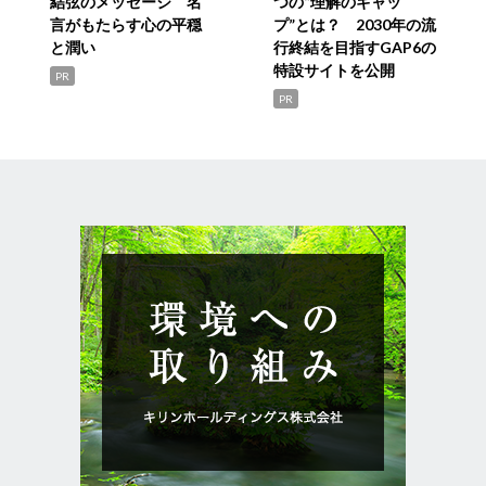
結弦のメッセージ 名
つの“理解のギャッ
言がもたらす心の平穏
プ”とは？ 2030年の流
と潤い
行終結を目指すGAP6の
特設サイトを公開
PR
PR