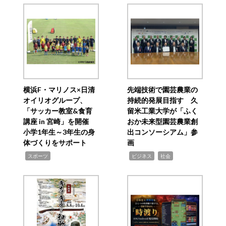
横浜F・マリノス×日清
先端技術で園芸農業の
オイリオグループ、
持続的発展目指す 久
「サッカー教室&食育
留米工業大学が「ふく
講座 in 宮崎」を開催
おか未来型園芸農業創
小学1年生～3年生の身
出コンソーシアム」参
体づくりをサポート
画
,
,
,
スポーツ
ビジネス
社会