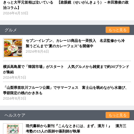
きっと大平元首相は泣いている 【政眼鏡（せいがんきょう）－本田雅俊の政
治コラム】
2026年6月10日
グルメ
もっと見る
セブン‐イレブン、カレー15商品を一斉投入 名店監修から冷
製うどんまで“夏のカレーフェス”を開催中
2026年8月6日
横浜高島屋で「韓国市場」がスタート 人気グルメから雑貨まで約30ブランド
が集結
2026年8月5日
「山梨県笛吹川フルーツ公園」でサマーフェス 富士山を眺めながら水遊び、
季節限定の桃のかき氷も
2026年8月3日
ヘルスケア
もっと見る
現代書林から新刊『こんなときには、まず、漢方！』 漢方三
考塾の15人の医師や薬剤師が執筆