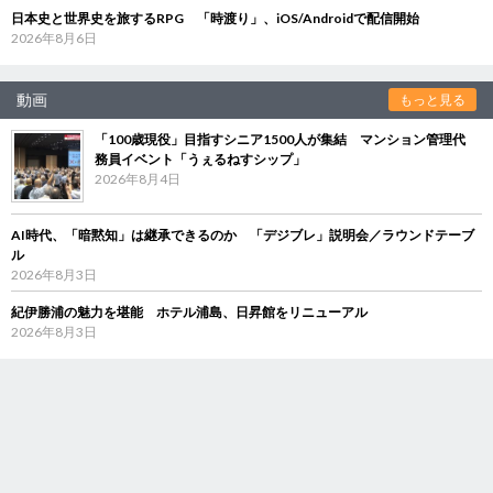
日本史と世界史を旅するRPG 「時渡り」、iOS/Androidで配信開始
2026年8月6日
動画
もっと見る
「100歳現役」目指すシニア1500人が集結 マンション管理代
務員イベント「うぇるねすシップ」
2026年8月4日
AI時代、「暗黙知」は継承できるのか 「デジブレ」説明会／ラウンドテーブ
ル
2026年8月3日
紀伊勝浦の魅力を堪能 ホテル浦島、日昇館をリニューアル
2026年8月3日