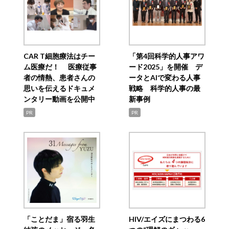
CAR T細胞療法はチー
「第4回科学的人事アワ
ム医療だ！ 医療従事
ード2025」を開催 デ
者の情熱、患者さんの
ータとAIで変わる人事
思いを伝えるドキュメ
戦略 科学的人事の最
ンタリー動画を公開中
新事例
PR
PR
「ことだま」宿る羽生
HIV/エイズにまつわる6