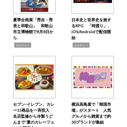
夏季企画展「秀吉・秀
日本史と世界史を旅す
長と和歌山」 和歌山
るRPG 「時渡り」、
市立博物館で8月8日か
iOS/Androidで配信開
ら
始
,
,
カルチャー
カルチャー
セブン‐イレブン、カレ
横浜高島屋で「韓国市
ー15商品を一斉投入
場」がスタート 人気
名店監修から冷製うど
グルメから雑貨まで約
んまで“夏のカレーフェ
30ブランドが集結