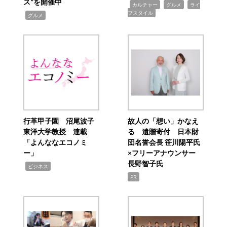
ス”を開催中
,
,
,
カルチャー
グルメ
ライ
フスタイル
,
グルメ
行革甲子園 沼尾波子
故人の「想い」かなえ
東洋大学教授 連載
る 遺贈寄付 日本財
「よんななエコノミ
団名誉会長 笹川陽平氏
ー」
×フリーアナウンサー
長野智子氏
,
ビジネス
PR