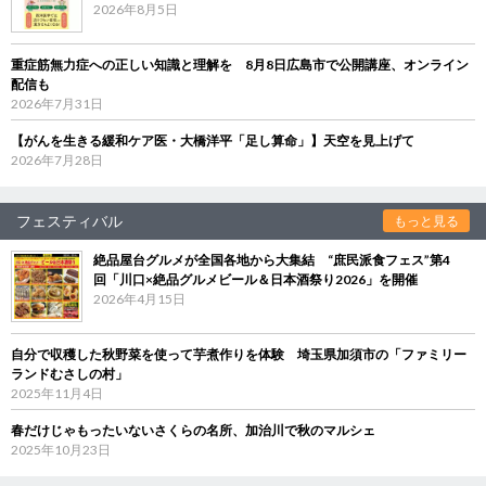
2026年8月5日
重症筋無力症への正しい知識と理解を 8月8日広島市で公開講座、オンライン
配信も
2026年7月31日
【がんを生きる緩和ケア医・大橋洋平「足し算命」】天空を見上げて
2026年7月28日
フェスティバル
もっと見る
絶品屋台グルメが全国各地から大集結 “庶民派食フェス”第4
回「川口×絶品グルメビール＆日本酒祭り2026」を開催
2026年4月15日
自分で収穫した秋野菜を使って芋煮作りを体験 埼玉県加須市の「ファミリー
ランドむさしの村」
2025年11月4日
春だけじゃもったいないさくらの名所、加治川で秋のマルシェ
2025年10月23日