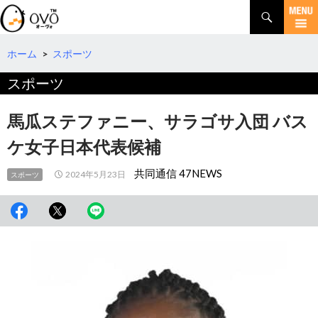
検
索
コ
ン
テ
ホーム
>
スポーツ
ン
スポーツ
ツ
へ
移
馬瓜ステファニー、サラゴサ入団 バス
動
ケ女子日本代表候補
共同通信 47NEWS
2024年5月23日
スポーツ