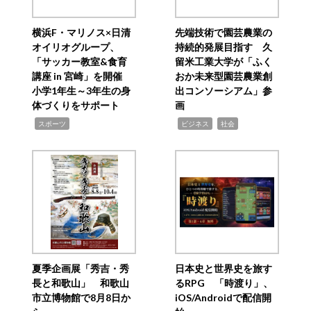
横浜F・マリノス×日清
先端技術で園芸農業の
オイリオグループ、
持続的発展目指す 久
「サッカー教室&食育
留米工業大学が「ふく
講座 in 宮崎」を開催
おか未来型園芸農業創
小学1年生～3年生の身
出コンソーシアム」参
体づくりをサポート
画
,
,
,
スポーツ
ビジネス
社会
夏季企画展「秀吉・秀
日本史と世界史を旅す
長と和歌山」 和歌山
るRPG 「時渡り」、
市立博物館で8月8日か
iOS/Androidで配信開