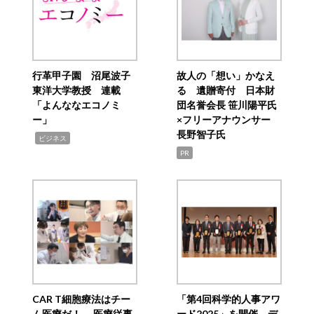
行革甲子園 沼尾波子
故人の「想い」かなえ
東洋大学教授 連載
る 遺贈寄付 日本財
「よんななエコノミ
団名誉会長 笹川陽平氏
ー」
×フリーアナウンサー
長野智子氏
,
ビジネス
PR
CAR T細胞療法はチー
「第4回科学的人事アワ
ム医療だ！ 医療従事
ード2025」を開催 デ