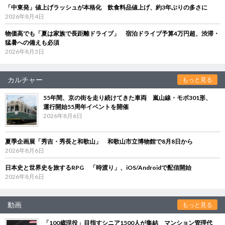
「中東発」値上げラッシュが本格化 飲食料品値上げ、約3年ぶりの多さに
2026年8月4日
物価高でも「夏は家族で長距離ドライブ」 宿泊ドライブ予算4万円超、渋滞・
猛暑への備えも必須
2026年8月3日
カルチャー
もっと見る
55年間、京の街を走り続けてきた車両 嵐山線・モボ301形、
運行開始55周年イベントを開催
2026年8月6日
夏季企画展「秀吉・秀長と和歌山」 和歌山市立博物館で8月8日から
2026年8月6日
日本史と世界史を旅するRPG 「時渡り」、iOS/Androidで配信開始
2026年8月6日
動画
もっと見る
「100歳現役」目指すシニア1500人が集結 マンション管理代