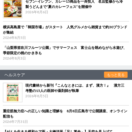
セブン‐イレブン、カレー15商品を一斉投入 名店監修から冷
製うどんまで“夏のカレーフェス”を開催中
2026年8月6日
横浜高島屋で「韓国市場」がスタート 人気グルメから雑貨まで約30ブランド
が集結
2026年8月5日
「山梨県笛吹川フルーツ公園」でサマーフェス 富士山を眺めながら水遊び、
季節限定の桃のかき氷も
2026年8月3日
ヘルスケア
もっと見る
現代書林から新刊『こんなときには、まず、漢方！』 漢方三
考塾の15人の医師や薬剤師が執筆
2026年8月5日
重症筋無力症への正しい知識と理解を 8月8日広島市で公開講座、オンライン
配信も
2026年7月31日
【がんを生きる緩和ケア医・大橋洋平「足し算命」】天空を見上げて