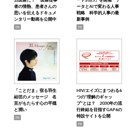
者の情熱、患者さんの
ータとAIで変わる人事
思いを伝えるドキュメ
戦略 科学的人事の最
ンタリー動画を公開中
新事例
PR
PR
「ことだま」宿る羽生
HIV/エイズにまつわる6
結弦のメッセージ 名
つの“理解のギャッ
言がもたらす心の平穏
プ”とは？ 2030年の流
と潤い
行終結を目指すGAP6の
特設サイトを公開
PR
PR