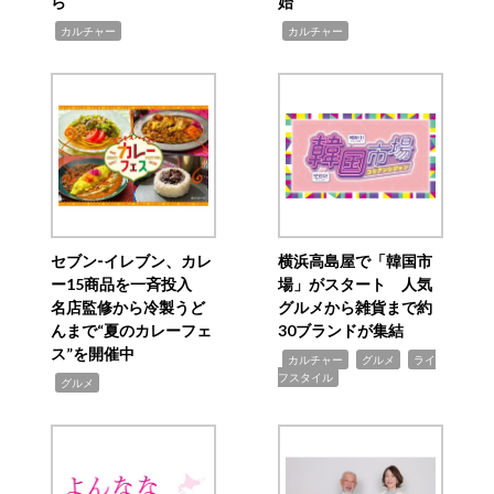
ら
始
,
,
カルチャー
カルチャー
セブン‐イレブン、カレ
横浜高島屋で「韓国市
ー15商品を一斉投入
場」がスタート 人気
名店監修から冷製うど
グルメから雑貨まで約
んまで“夏のカレーフェ
30ブランドが集結
ス”を開催中
,
,
,
カルチャー
グルメ
ライ
フスタイル
,
グルメ