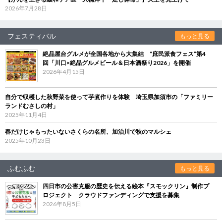
2026年7月28日
フェスティバル
もっと見る
絶品屋台グルメが全国各地から大集結 “庶民派食フェス”第4
回「川口×絶品グルメビール＆日本酒祭り2026」を開催
2026年4月15日
自分で収穫した秋野菜を使って芋煮作りを体験 埼玉県加須市の「ファミリー
ランドむさしの村」
2025年11月4日
春だけじゃもったいないさくらの名所、加治川で秋のマルシェ
2025年10月23日
ふむふむ
もっと見る
四日市の公害克服の歴史を伝える絵本『スモックリン』制作プ
ロジェクト クラウドファンディングで支援を募集
2026年8月5日