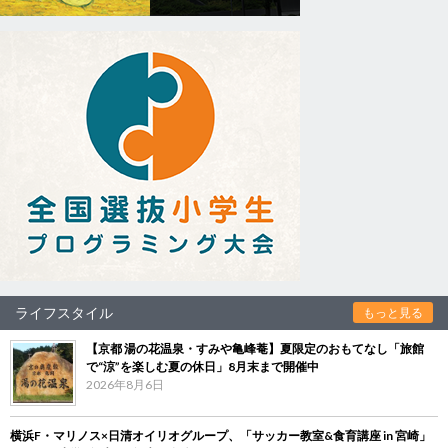
ライフスタイル
もっと見る
【京都 湯の花温泉・すみや亀峰菴】夏限定のおもてなし「旅館
で“涼”を楽しむ夏の休日」8月末まで開催中
2026年8月6日
横浜F・マリノス×日清オイリオグループ、「サッカー教室&食育講座 in 宮崎」