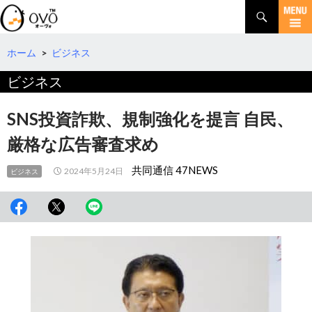
検
索
コ
ン
テ
ホーム
>
ビジネス
ン
ビジネス
ツ
へ
移
SNS投資詐欺、規制強化を提言 自民、
動
厳格な広告審査求め
共同通信 47NEWS
2024年5月24日
ビジネス