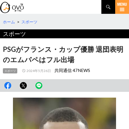
検
索
コ
ン
テ
ホーム
>
スポーツ
ン
スポーツ
ツ
へ
移
PSGがフランス・カップ優勝 退団表明
動
のエムバペはフル出場
共同通信 47NEWS
2024年5月26日
スポーツ