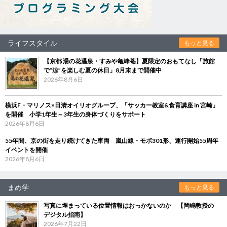
ライフスタイル
もっと見る
【京都 湯の花温泉・すみや亀峰菴】夏限定のおもてなし「旅館
で“涼”を楽しむ夏の休日」8月末まで開催中
2026年8月6日
横浜F・マリノス×日清オイリオグループ、「サッカー教室&食育講座 in 宮崎」
を開催 小学1年生～3年生の身体づくりをサポート
2026年8月6日
55年間、京の街を走り続けてきた車両 嵐山線・モボ301形、運行開始55周年
イベントを開催
2026年8月6日
まめ学
もっと見る
写真に埋まっている位置情報はおっかないのか 【岡嶋教授の
デジタル指南】
2026年7月22日