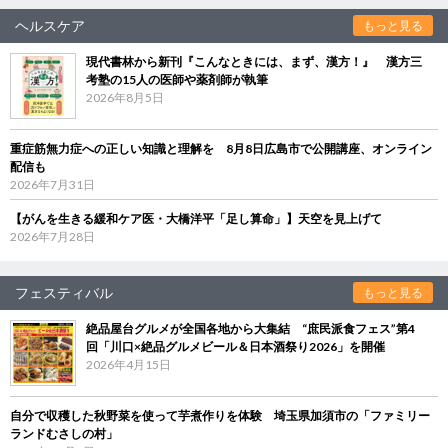
ヘルスケア
もっと見る
現代書林から新刊『こんなときには、まず、漢方！』 漢方三
考塾の15人の医師や薬剤師が執筆
2026年8月5日
重症筋無力症への正しい知識と理解を 8月8日広島市で公開講座、オンライン
配信も
2026年7月31日
【がんを生きる緩和ケア医・大橋洋平「足し算命」】天空を見上げて
2026年7月28日
フェスティバル
もっと見る
絶品屋台グルメが全国各地から大集結 “庶民派食フェス”第4
回「川口×絶品グルメビール＆日本酒祭り2026」を開催
2026年4月15日
自分で収穫した秋野菜を使って芋煮作りを体験 埼玉県加須市の「ファミリー
ランドむさしの村」