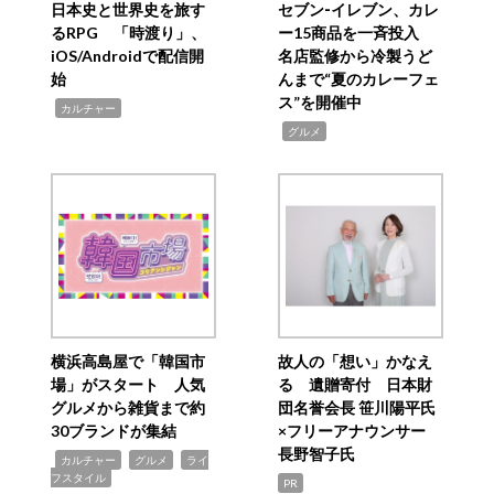
日本史と世界史を旅す
セブン‐イレブン、カレ
るRPG 「時渡り」、
ー15商品を一斉投入
iOS/Androidで配信開
名店監修から冷製うど
始
んまで“夏のカレーフェ
ス”を開催中
,
カルチャー
,
グルメ
横浜高島屋で「韓国市
故人の「想い」かなえ
場」がスタート 人気
る 遺贈寄付 日本財
グルメから雑貨まで約
団名誉会長 笹川陽平氏
30ブランドが集結
×フリーアナウンサー
長野智子氏
,
,
,
カルチャー
グルメ
ライ
フスタイル
PR