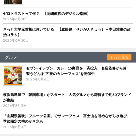
ゼロトラストって何？ 【岡嶋教授のデジタル指南】
2026年6月18日
きっと大平元首相は泣いている 【政眼鏡（せいがんきょう）－本田雅俊の政
治コラム】
2026年6月10日
グルメ
もっと見る
セブン‐イレブン、カレー15商品を一斉投入 名店監修から冷
製うどんまで“夏のカレーフェス”を開催中
2026年8月6日
横浜高島屋で「韓国市場」がスタート 人気グルメから雑貨まで約30ブランド
が集結
2026年8月5日
「山梨県笛吹川フルーツ公園」でサマーフェス 富士山を眺めながら水遊び、
季節限定の桃のかき氷も
2026年8月3日