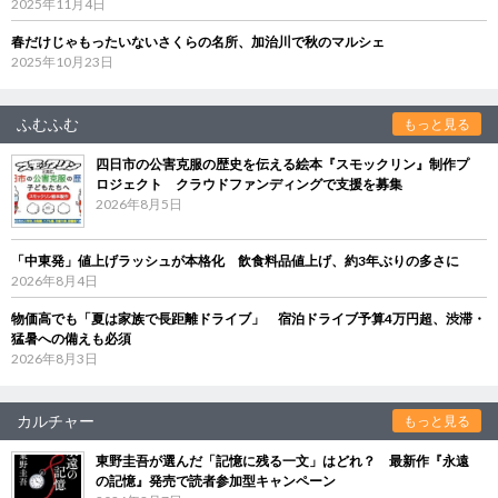
2025年11月4日
春だけじゃもったいないさくらの名所、加治川で秋のマルシェ
2025年10月23日
ふむふむ
もっと見る
四日市の公害克服の歴史を伝える絵本『スモックリン』制作プ
ロジェクト クラウドファンディングで支援を募集
2026年8月5日
「中東発」値上げラッシュが本格化 飲食料品値上げ、約3年ぶりの多さに
2026年8月4日
物価高でも「夏は家族で長距離ドライブ」 宿泊ドライブ予算4万円超、渋滞・
猛暑への備えも必須
2026年8月3日
カルチャー
もっと見る
東野圭吾が選んだ「記憶に残る一文」はどれ？ 最新作『永遠
の記憶』発売で読者参加型キャンペーン