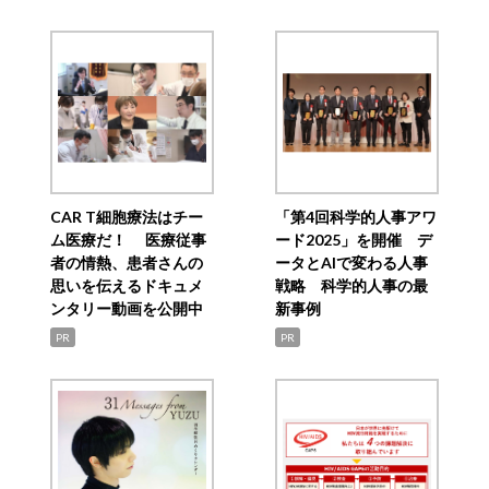
CAR T細胞療法はチー
「第4回科学的人事アワ
ム医療だ！ 医療従事
ード2025」を開催 デ
者の情熱、患者さんの
ータとAIで変わる人事
思いを伝えるドキュメ
戦略 科学的人事の最
ンタリー動画を公開中
新事例
PR
PR