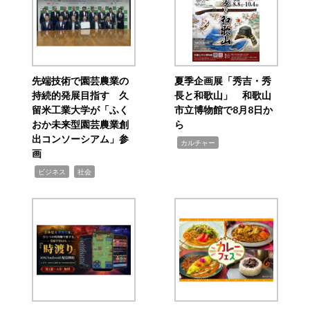
先端技術で園芸農業の
夏季企画展「秀吉・秀
持続的発展目指す 久
長と和歌山」 和歌山
留米工業大学が「ふく
市立博物館で8月8日か
おか未来型園芸農業創
ら
出コンソーシアム」参
,
カルチャー
画
,
,
ビジネス
社会