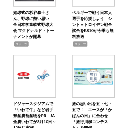
始球式の杉谷拳士さ
ベルギーで戦う日本人
ん、野球に熱い思い
選手を応援しよう シ
全日本学童軟式野球大
ント＝トロイデン戦全
会 マクドナルド・トー
試合をBS10が今季も無
ナメントが開幕
料放送
,
,
スポーツ
スポーツ
ドジャースタジアムで
旅の思い出を五・七・
「いわて牛」など岩手
五で！ エースが「か
県産農畜産物をPR JA
ばんの日」に合わせ
全農いわてが8月10日～
「旅行川柳コンテス
12日に実施
ト」を開催