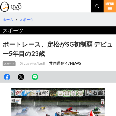
検
索
コ
ン
テ
ホーム
>
スポーツ
ン
スポーツ
ツ
へ
移
ボートレース、定松がSG初制覇 デビュ
動
ー5年目の23歳
共同通信 47NEWS
2024年5月26日
スポーツ