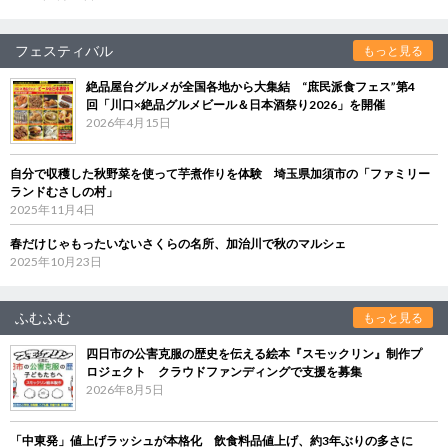
フェスティバル
もっと見る
絶品屋台グルメが全国各地から大集結 “庶民派食フェス”第4
回「川口×絶品グルメビール＆日本酒祭り2026」を開催
2026年4月15日
自分で収穫した秋野菜を使って芋煮作りを体験 埼玉県加須市の「ファミリー
ランドむさしの村」
2025年11月4日
春だけじゃもったいないさくらの名所、加治川で秋のマルシェ
2025年10月23日
ふむふむ
もっと見る
四日市の公害克服の歴史を伝える絵本『スモックリン』制作プ
ロジェクト クラウドファンディングで支援を募集
2026年8月5日
「中東発」値上げラッシュが本格化 飲食料品値上げ、約3年ぶりの多さに