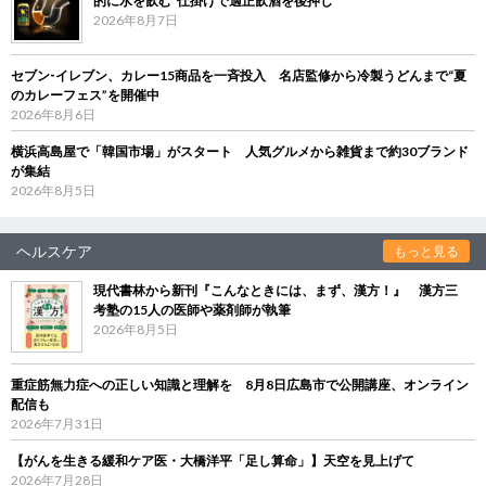
的に水を飲む”仕掛けで適正飲酒を後押し
2026年8月7日
セブン‐イレブン、カレー15商品を一斉投入 名店監修から冷製うどんまで“夏
のカレーフェス”を開催中
2026年8月6日
横浜高島屋で「韓国市場」がスタート 人気グルメから雑貨まで約30ブランド
が集結
2026年8月5日
ヘルスケア
もっと見る
現代書林から新刊『こんなときには、まず、漢方！』 漢方三
考塾の15人の医師や薬剤師が執筆
2026年8月5日
重症筋無力症への正しい知識と理解を 8月8日広島市で公開講座、オンライン
配信も
2026年7月31日
【がんを生きる緩和ケア医・大橋洋平「足し算命」】天空を見上げて
2026年7月28日