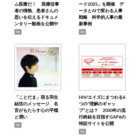
ム医療だ！ 医療従事
ード2025」を開催 デ
者の情熱、患者さんの
ータとAIで変わる人事
思いを伝えるドキュメ
戦略 科学的人事の最
ンタリー動画を公開中
新事例
PR
PR
「ことだま」宿る羽生
HIV/エイズにまつわる6
結弦のメッセージ 名
つの“理解のギャッ
言がもたらす心の平穏
プ”とは？ 2030年の流
と潤い
行終結を目指すGAP6の
特設サイトを公開
PR
PR