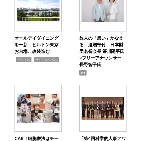
オールデイダイニング
故人の「想い」かなえ
を一新 ヒルトン東京
る 遺贈寄付 日本財
お台場、改装進む
団名誉会長 笹川陽平氏
×フリーアナウンサー
,
,
ビジネス
ライフスタイル
長野智子氏
PR
CAR T細胞療法はチー
「第4回科学的人事アワ