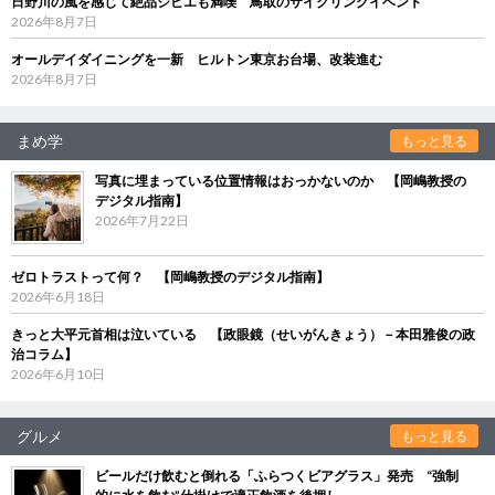
日野川の風を感じて絶品ジビエも満喫 鳥取のサイクリングイベント
2026年8月7日
オールデイダイニングを一新 ヒルトン東京お台場、改装進む
2026年8月7日
まめ学
もっと見る
写真に埋まっている位置情報はおっかないのか 【岡嶋教授の
デジタル指南】
2026年7月22日
ゼロトラストって何？ 【岡嶋教授のデジタル指南】
2026年6月18日
きっと大平元首相は泣いている 【政眼鏡（せいがんきょう）－本田雅俊の政
治コラム】
2026年6月10日
グルメ
もっと見る
ビールだけ飲むと倒れる「ふらつくビアグラス」発売 “強制