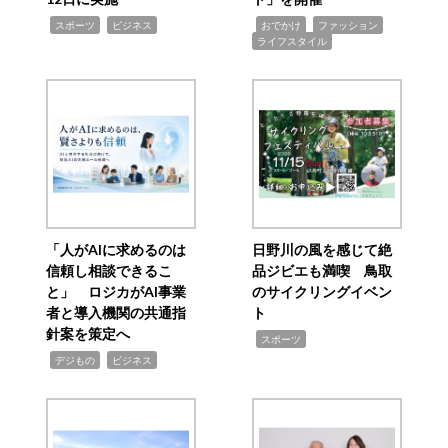
,
,
,
,
,
スポーツ
ビジネス
おでかけ
ファッション
ライフスタイル
「人がAIに求めるのは
日野川の風を感じて絶
信頼し相談できるこ
品ジビエも満喫 鳥取
と」 ロジカがAI事業
のサイクリングイベン
者と導入機関の共通指
ト
針案を策定へ
,
スポーツ
,
,
デジもの
ビジネス