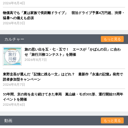
2026年8月4日
物価高でも「夏は家族で長距離ドライブ」 宿泊ドライブ予算4万円超、渋滞・
猛暑への備えも必須
2026年8月3日
カルチャー
もっと見る
旅の思い出を五・七・五で！ エースが「かばんの日」に合わ
せ「旅行川柳コンテスト」を開催
2026年8月7日
東野圭吾が選んだ「記憶に残る一文」はどれ？ 最新作『永遠の記憶』発売で
読者参加型キャンペーン
2026年8月7日
55年間、京の街を走り続けてきた車両 嵐山線・モボ301形、運行開始55周年
イベントを開催
2026年8月6日
動画
もっと見る