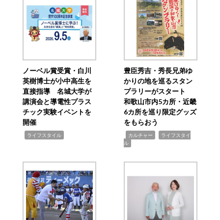
ノーベル賞受賞・白川
豊臣秀吉・秀長兄弟ゆ
英樹博士が小中高生を
かりの地を巡るスタン
直接指導 名城大学が
プラリーがスタート
講演会と導電性プラス
和歌山市内5カ所・近畿
チック実験イベントを
6カ所を巡り限定グッズ
開催
をもらおう
,
,
,
ライフスタイル
カルチャー
ライフスタイ
ル