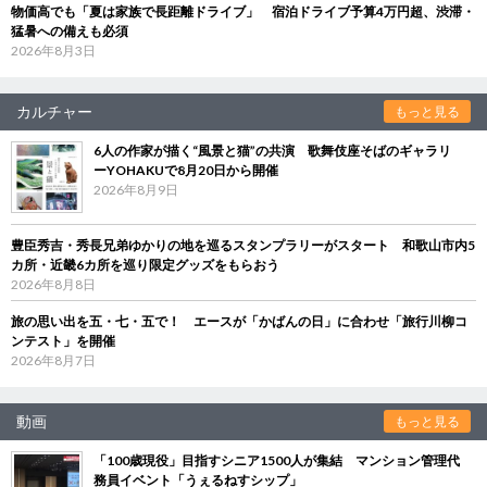
物価高でも「夏は家族で長距離ドライブ」 宿泊ドライブ予算4万円超、渋滞・
猛暑への備えも必須
2026年8月3日
カルチャー
もっと見る
6人の作家が描く“風景と猫”の共演 歌舞伎座そばのギャラリ
ーYOHAKUで8月20日から開催
2026年8月9日
豊臣秀吉・秀長兄弟ゆかりの地を巡るスタンプラリーがスタート 和歌山市内5
カ所・近畿6カ所を巡り限定グッズをもらおう
2026年8月8日
旅の思い出を五・七・五で！ エースが「かばんの日」に合わせ「旅行川柳コ
ンテスト」を開催
2026年8月7日
動画
もっと見る
「100歳現役」目指すシニア1500人が集結 マンション管理代
務員イベント「うぇるねすシップ」