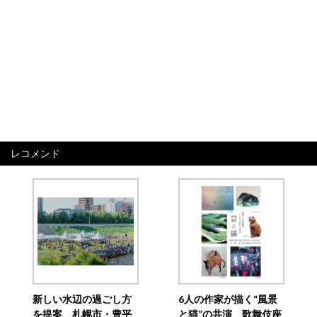
レコメンド
新しい水辺の過ごし方
6人の作家が描く“風景
を提案 札幌市・豊平
と猫”の共演 歌舞伎座