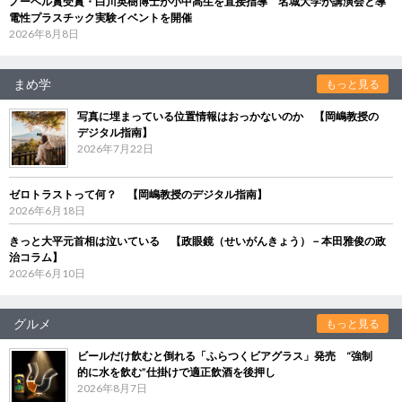
ノーベル賞受賞・白川英樹博士が小中高生を直接指導 名城大学が講演会と導
電性プラスチック実験イベントを開催
2026年8月8日
まめ学
もっと見る
写真に埋まっている位置情報はおっかないのか 【岡嶋教授の
デジタル指南】
2026年7月22日
ゼロトラストって何？ 【岡嶋教授のデジタル指南】
2026年6月18日
きっと大平元首相は泣いている 【政眼鏡（せいがんきょう）－本田雅俊の政
治コラム】
2026年6月10日
グルメ
もっと見る
ビールだけ飲むと倒れる「ふらつくビアグラス」発売 “強制
的に水を飲む”仕掛けで適正飲酒を後押し
2026年8月7日