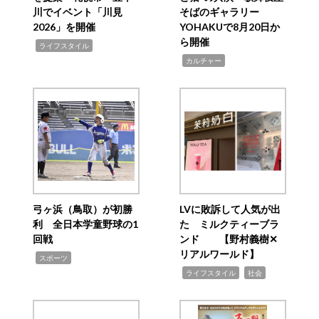
川でイベント「川見
そばのギャラリー
2026」を開催
YOHAKUで8月20日か
ら開催
,
ライフスタイル
,
カルチャー
弓ヶ浜（鳥取）が初勝
LVに敗訴して人気が出
利 全日本学童野球の1
た ミルクティーブラ
回戦
ンド 【野村義樹✕
リアルワールド】
,
スポーツ
,
,
ライフスタイル
社会