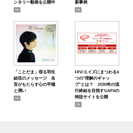
ンタリー動画を公開中
新事例
PR
PR
「ことだま」宿る羽生
HIV/エイズにまつわる6
結弦のメッセージ 名
つの“理解のギャッ
言がもたらす心の平穏
プ”とは？ 2030年の流
と潤い
行終結を目指すGAP6の
特設サイトを公開
PR
PR