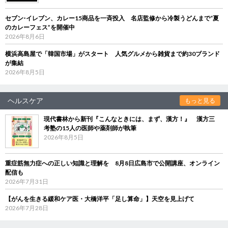
セブン‐イレブン、カレー15商品を一斉投入 名店監修から冷製うどんまで“夏
のカレーフェス”を開催中
2026年8月6日
横浜高島屋で「韓国市場」がスタート 人気グルメから雑貨まで約30ブランド
が集結
2026年8月5日
ヘルスケア
もっと見る
現代書林から新刊『こんなときには、まず、漢方！』 漢方三
考塾の15人の医師や薬剤師が執筆
2026年8月5日
重症筋無力症への正しい知識と理解を 8月8日広島市で公開講座、オンライン
配信も
2026年7月31日
【がんを生きる緩和ケア医・大橋洋平「足し算命」】天空を見上げて
2026年7月28日