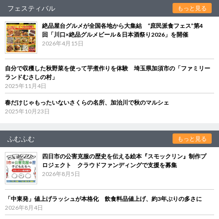
フェスティバル
もっと見る
絶品屋台グルメが全国各地から大集結 “庶民派食フェス”第4
回「川口×絶品グルメビール＆日本酒祭り2026」を開催
2026年4月15日
自分で収穫した秋野菜を使って芋煮作りを体験 埼玉県加須市の「ファミリー
ランドむさしの村」
2025年11月4日
春だけじゃもったいないさくらの名所、加治川で秋のマルシェ
2025年10月23日
ふむふむ
もっと見る
四日市の公害克服の歴史を伝える絵本『スモックリン』制作プ
ロジェクト クラウドファンディングで支援を募集
2026年8月5日
「中東発」値上げラッシュが本格化 飲食料品値上げ、約3年ぶりの多さに
2026年8月4日