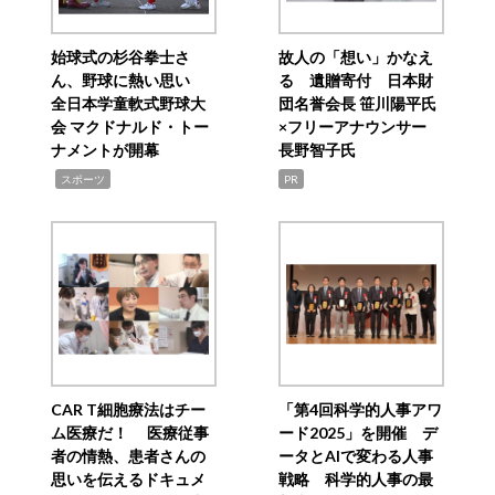
始球式の杉谷拳士さ
故人の「想い」かなえ
ん、野球に熱い思い
る 遺贈寄付 日本財
全日本学童軟式野球大
団名誉会長 笹川陽平氏
会 マクドナルド・トー
×フリーアナウンサー
ナメントが開幕
長野智子氏
,
スポーツ
PR
CAR T細胞療法はチー
「第4回科学的人事アワ
ム医療だ！ 医療従事
ード2025」を開催 デ
者の情熱、患者さんの
ータとAIで変わる人事
思いを伝えるドキュメ
戦略 科学的人事の最