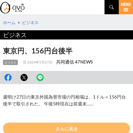
検
索
コ
ン
テ
ホーム
>
ビジネス
ン
ビジネス
ツ
へ
移
東京円、156円台後半
動
共同通信 47NEWS
2024年5月27日
ビジネス
週明け27日の東京外国為替市場の円相場は、1ドル＝156円台
後半で取引された。 午後5時現在は前週末……
さらに見る