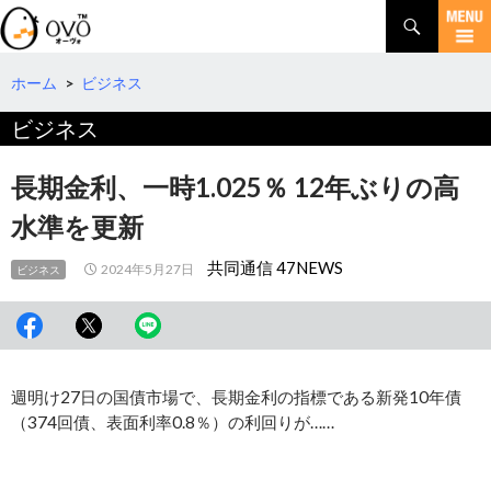
検
索
コ
ン
テ
ホーム
>
ビジネス
ン
ビジネス
ツ
へ
移
長期金利、一時1.025％ 12年ぶりの高
動
水準を更新
共同通信 47NEWS
2024年5月27日
ビジネス
週明け27日の国債市場で、長期金利の指標である新発10年債
（374回債、表面利率0.8％）の利回りが……