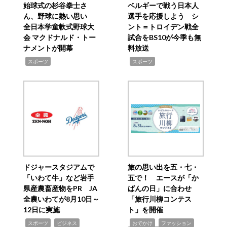
始球式の杉谷拳士さ
ベルギーで戦う日本人
ん、野球に熱い思い
選手を応援しよう シ
全日本学童軟式野球大
ント＝トロイデン戦全
会 マクドナルド・トー
試合をBS10が今季も無
ナメントが開幕
料放送
,
,
スポーツ
スポーツ
ドジャースタジアムで
旅の思い出を五・七・
「いわて牛」など岩手
五で！ エースが「か
県産農畜産物をPR JA
ばんの日」に合わせ
全農いわてが8月10日～
「旅行川柳コンテス
12日に実施
ト」を開催
,
,
,
,
,
スポーツ
ビジネス
おでかけ
ファッション