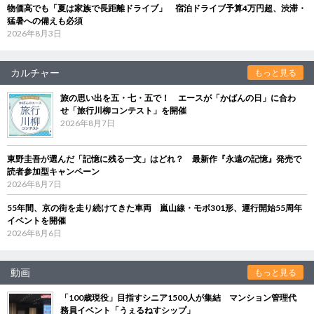
物価高でも「夏は家族で長距離ドライブ」 宿泊ドライブ予算4万円超、渋滞・
猛暑への備えも必須
2026年8月3日
カルチャー
もっと見る
旅の思い出を五・七・五で！ エースが「かばんの日」に合わ
せ「旅行川柳コンテスト」を開催
2026年8月7日
東野圭吾が選んだ「記憶に残る一文」はどれ？ 最新作『永遠の記憶』発売で
読者参加型キャンペーン
2026年8月7日
55年間、京の街を走り続けてきた車両 嵐山線・モボ301形、運行開始55周年
イベントを開催
2026年8月6日
動画
もっと見る
「100歳現役」目指すシニア1500人が集結 マンション管理代
務員イベント「うぇるねすシップ」