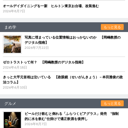
オールデイダイニングを一新 ヒルトン東京お台場、改装進む
2026年8月7日
まめ学
もっと見る
写真に埋まっている位置情報はおっかないのか 【岡嶋教授の
デジタル指南】
2026年7月22日
ゼロトラストって何？ 【岡嶋教授のデジタル指南】
2026年6月18日
きっと大平元首相は泣いている 【政眼鏡（せいがんきょう）－本田雅俊の政
治コラム】
2026年6月10日
グルメ
もっと見る
ビールだけ飲むと倒れる「ふらつくビアグラス」発売 “強制
的に水を飲む”仕掛けで適正飲酒を後押し
2026年8月7日