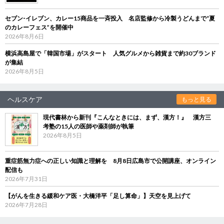
セブン‐イレブン、カレー15商品を一斉投入 名店監修から冷製うどんまで“夏
のカレーフェス”を開催中
2026年8月6日
横浜高島屋で「韓国市場」がスタート 人気グルメから雑貨まで約30ブランド
が集結
2026年8月5日
ヘルスケア
もっと見る
現代書林から新刊『こんなときには、まず、漢方！』 漢方三
考塾の15人の医師や薬剤師が執筆
2026年8月5日
重症筋無力症への正しい知識と理解を 8月8日広島市で公開講座、オンライン
配信も
2026年7月31日
【がんを生きる緩和ケア医・大橋洋平「足し算命」】天空を見上げて
2026年7月28日