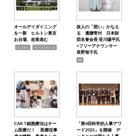
オールデイダイニング
故人の「想い」かなえ
を一新 ヒルトン東京
る 遺贈寄付 日本財
お台場、改装進む
団名誉会長 笹川陽平氏
×フリーアナウンサー
,
,
ビジネス
ライフスタイル
長野智子氏
PR
CAR T細胞療法はチー
「第4回科学的人事アワ
ム医療だ！ 医療従事
ード2025」を開催 デ