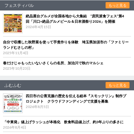
フェスティバル
もっと見る
絶品屋台グルメが全国各地から大集結 “庶民派食フェス”第4
回「川口×絶品グルメビール＆日本酒祭り2026」を開催
2026年4月15日
自分で収穫した秋野菜を使って芋煮作りを体験 埼玉県加須市の「ファミリー
ランドむさしの村」
2025年11月4日
春だけじゃもったいないさくらの名所、加治川で秋のマルシェ
2025年10月23日
ふむふむ
もっと見る
四日市の公害克服の歴史を伝える絵本『スモックリン』制作プ
ロジェクト クラウドファンディングで支援を募集
2026年8月5日
「中東発」値上げラッシュが本格化 飲食料品値上げ、約3年ぶりの多さに
2026年8月4日