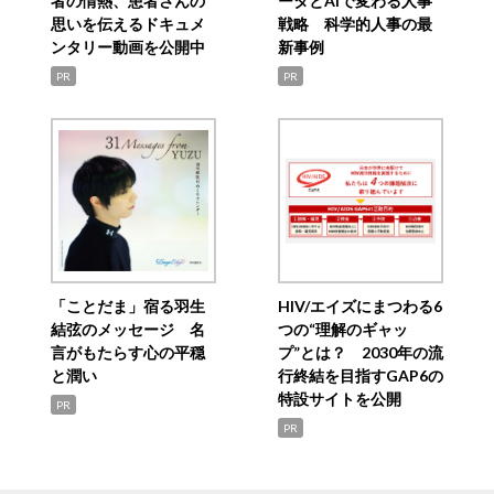
者の情熱、患者さんの
ータとAIで変わる人事
思いを伝えるドキュメ
戦略 科学的人事の最
ンタリー動画を公開中
新事例
PR
PR
「ことだま」宿る羽生
HIV/エイズにまつわる6
結弦のメッセージ 名
つの“理解のギャッ
言がもたらす心の平穏
プ”とは？ 2030年の流
と潤い
行終結を目指すGAP6の
特設サイトを公開
PR
PR