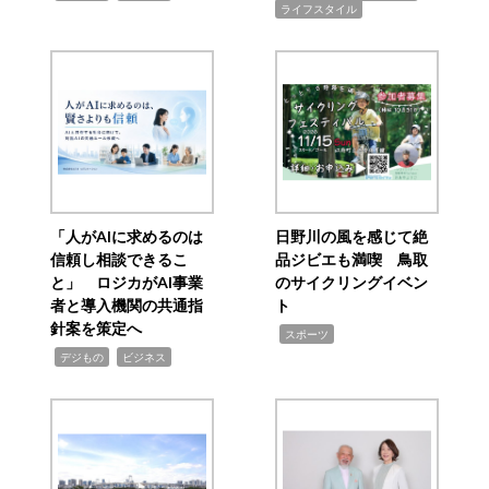
ライフスタイル
「人がAIに求めるのは
日野川の風を感じて絶
信頼し相談できるこ
品ジビエも満喫 鳥取
と」 ロジカがAI事業
のサイクリングイベン
者と導入機関の共通指
ト
針案を策定へ
,
スポーツ
,
,
デジもの
ビジネス