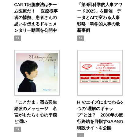
CAR T細胞療法はチー
「第4回科学的人事アワ
ム医療だ！ 医療従事
ード2025」を開催 デ
者の情熱、患者さんの
ータとAIで変わる人事
思いを伝えるドキュメ
戦略 科学的人事の最
ンタリー動画を公開中
新事例
PR
PR
「ことだま」宿る羽生
HIV/エイズにまつわる6
結弦のメッセージ 名
つの“理解のギャッ
言がもたらす心の平穏
プ”とは？ 2030年の流
と潤い
行終結を目指すGAP6の
特設サイトを公開
PR
PR