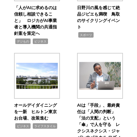
「人がAIに求めるのは
日野川の風を感じて絶
信頼し相談できるこ
品ジビエも満喫 鳥取
と」 ロジカがAI事業
のサイクリングイベン
者と導入機関の共通指
ト
針案を策定へ
,
スポーツ
,
,
デジもの
ビジネス
オールデイダイニング
AIは「手段」、最終責
を一新 ヒルトン東京
任は「人間の判断」
お台場、改装進む
「法の支配」という
「傘」で人を守る レ
,
,
ビジネス
ライフスタイル
クシスネクシス・ジャ