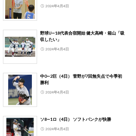
2024年4月4日
野球U―18代表合宿開始 健大高崎・箱山「吸
収したい」
2024年4月4日
中0―2巨（4日） 菅野が7回無失点で今季初
勝利
2024年4月4日
ソ8―1ロ（4日） ソフトバンクが快勝
2024年4月4日