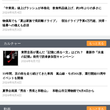
「中東発」値上げラッシュが本格化 飲食料品値上げ、約3年ぶりの多さに
2026年8月4日
物価高でも「夏は家族で長距離ドライブ」 宿泊ドライブ予算4万円超、渋滞・
猛暑への備えも必須
2026年8月3日
カルチャー
もっと見る
東野圭吾が選んだ「記憶に残る一文」はどれ？ 最新作『永遠
の記憶』発売で読者参加型キャンペーン
2026年8月7日
55年間、京の街を走り続けてきた車両 嵐山線・モボ301形、運行開始55周年
イベントを開催
2026年8月6日
夏季企画展「秀吉・秀長と和歌山」 和歌山市立博物館で8月8日から
2026年8月6日
動画
もっと見る