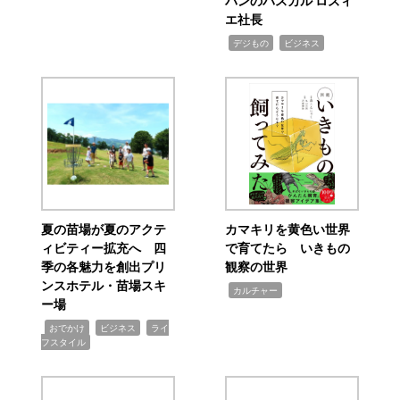
パンのパスカル ロズィ
エ社長
,
,
デジもの
ビジネス
夏の苗場が夏のアクテ
カマキリを黄色い世界
ィビティー拡充へ 四
で育てたら いきもの
季の各魅力を創出プリ
観察の世界
ンスホテル・苗場スキ
,
カルチャー
ー場
,
,
,
おでかけ
ビジネス
ライ
フスタイル