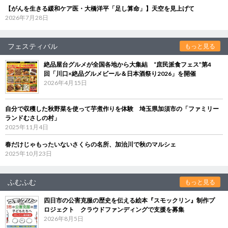
【がんを生きる緩和ケア医・大橋洋平「足し算命」】天空を見上げて
2026年7月28日
フェスティバル
もっと見る
絶品屋台グルメが全国各地から大集結 “庶民派食フェス”第4
回「川口×絶品グルメビール＆日本酒祭り2026」を開催
2026年4月15日
自分で収穫した秋野菜を使って芋煮作りを体験 埼玉県加須市の「ファミリー
ランドむさしの村」
2025年11月4日
春だけじゃもったいないさくらの名所、加治川で秋のマルシェ
2025年10月23日
ふむふむ
もっと見る
四日市の公害克服の歴史を伝える絵本『スモックリン』制作プ
ロジェクト クラウドファンディングで支援を募集
2026年8月5日