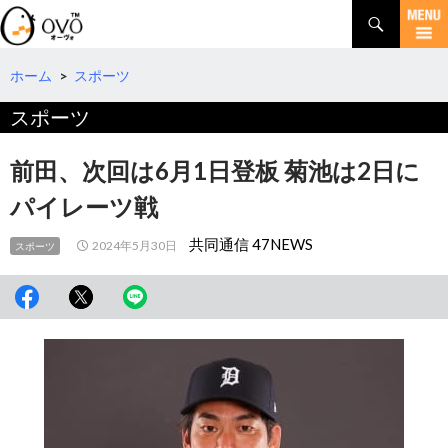
検
索
コ
ン
テ
ホーム
>
スポーツ
ン
スポーツ
ツ
へ
移
前田、次回は6月1日登板 菊池は2日に
動
パイレーツ戦
共同通信 47NEWS
2024年5月30日
スポーツ