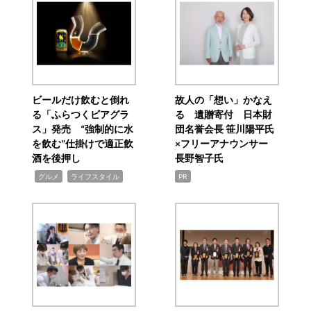
ビールだけ飲むと倒れ
故人の「想い」かなえ
る「ふらつくビアグラ
る 遺贈寄付 日本財
ス」発売 “強制的に水
団名誉会長 笹川陽平氏
を飲む”仕掛けで適正飲
×フリーアナウンサー
酒を後押し
長野智子氏
,
,
グルメ
ライフスタイル
PR