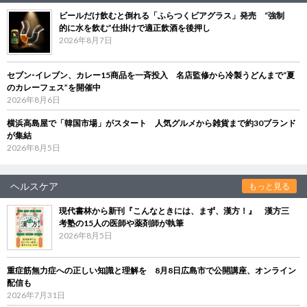
ビールだけ飲むと倒れる「ふらつくビアグラス」発売 “強制
的に水を飲む”仕掛けで適正飲酒を後押し
2026年8月7日
セブン‐イレブン、カレー15商品を一斉投入 名店監修から冷製うどんまで“夏
のカレーフェス”を開催中
2026年8月6日
横浜高島屋で「韓国市場」がスタート 人気グルメから雑貨まで約30ブランド
が集結
2026年8月5日
ヘルスケア
もっと見る
現代書林から新刊『こんなときには、まず、漢方！』 漢方三
考塾の15人の医師や薬剤師が執筆
2026年8月5日
重症筋無力症への正しい知識と理解を 8月8日広島市で公開講座、オンライン
配信も
2026年7月31日