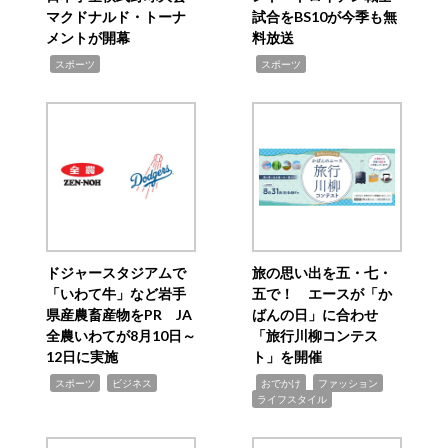
マクドナルド・トーナ
試合をBS10が今季も無
メントが開幕
料放送
,
,
スポーツ
スポーツ
ドジャースタジアムで
旅の思い出を五・七・
「いわて牛」など岩手
五で！ エースが「か
県産農畜産物をPR JA
ばんの日」に合わせ
全農いわてが8月10日～
「旅行川柳コンテス
12日に実施
ト」を開催
,
,
,
,
,
スポーツ
ビジネス
おでかけ
ファッション
ライフスタイル