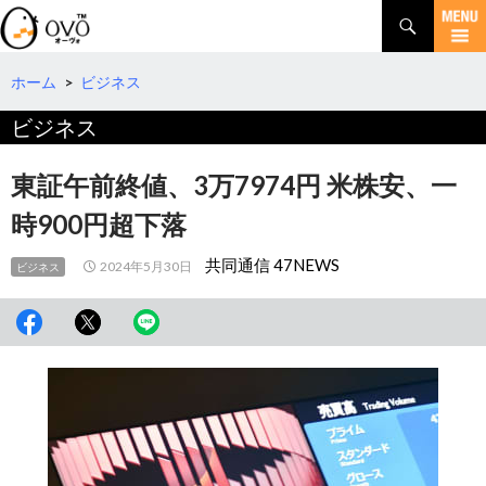
検
索
コ
ン
テ
ホーム
>
ビジネス
ン
ビジネス
ツ
へ
移
東証午前終値、3万7974円 米株安、一
動
時900円超下落
共同通信 47NEWS
2024年5月30日
ビジネス