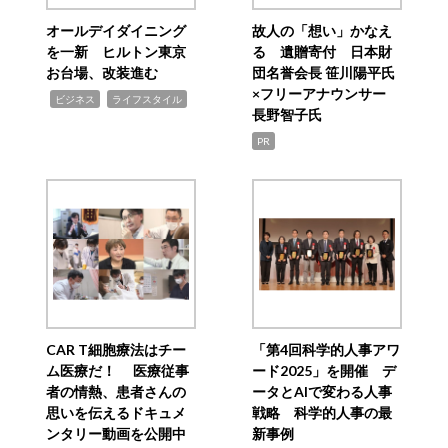
オールデイダイニング
故人の「想い」かなえ
を一新 ヒルトン東京
る 遺贈寄付 日本財
お台場、改装進む
団名誉会長 笹川陽平氏
×フリーアナウンサー
,
,
ビジネス
ライフスタイル
長野智子氏
PR
CAR T細胞療法はチー
「第4回科学的人事アワ
ム医療だ！ 医療従事
ード2025」を開催 デ
者の情熱、患者さんの
ータとAIで変わる人事
思いを伝えるドキュメ
戦略 科学的人事の最
ンタリー動画を公開中
新事例