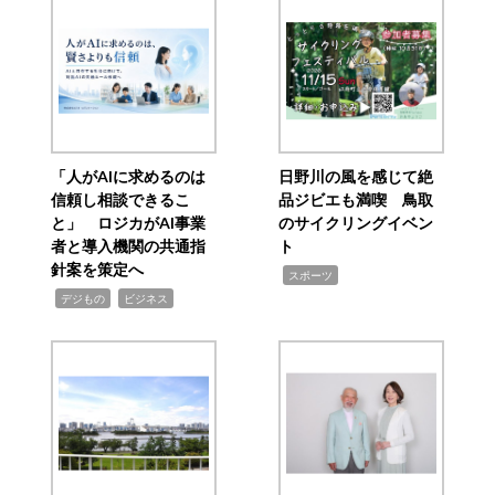
「人がAIに求めるのは
日野川の風を感じて絶
信頼し相談できるこ
品ジビエも満喫 鳥取
と」 ロジカがAI事業
のサイクリングイベン
者と導入機関の共通指
ト
針案を策定へ
,
スポーツ
,
,
デジもの
ビジネス