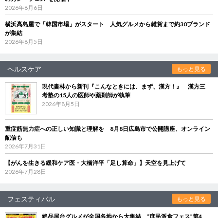
2026年8月6日
横浜高島屋で「韓国市場」がスタート 人気グルメから雑貨まで約30ブランド
が集結
2026年8月5日
ヘルスケア
もっと見る
現代書林から新刊『こんなときには、まず、漢方！』 漢方三
考塾の15人の医師や薬剤師が執筆
2026年8月5日
重症筋無力症への正しい知識と理解を 8月8日広島市で公開講座、オンライン
配信も
2026年7月31日
【がんを生きる緩和ケア医・大橋洋平「足し算命」】天空を見上げて
2026年7月28日
フェスティバル
もっと見る
絶品屋台グルメが全国各地から大集結 “庶民派食フェス”第4