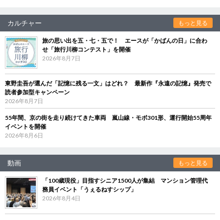
カルチャー
もっと見る
旅の思い出を五・七・五で！ エースが「かばんの日」に合わ
せ「旅行川柳コンテスト」を開催
2026年8月7日
東野圭吾が選んだ「記憶に残る一文」はどれ？ 最新作『永遠の記憶』発売で
読者参加型キャンペーン
2026年8月7日
55年間、京の街を走り続けてきた車両 嵐山線・モボ301形、運行開始55周年
イベントを開催
2026年8月6日
動画
もっと見る
「100歳現役」目指すシニア1500人が集結 マンション管理代
務員イベント「うぇるねすシップ」
2026年8月4日