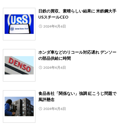
日鉄の買収、素晴らしい結果に 米鉄鋼大手
USスチールCEO
2024年4月6日
ホンダ車などのリコール対応遅れ デンソー
の部品供給に時間
2024年4月6日
食品各社「関係ない」強調 紅こうじ問題で
風評懸念
2024年4月6日