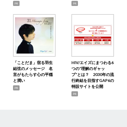
PR
PR
「ことだま」宿る羽生
HIV/エイズにまつわる6
結弦のメッセージ 名
つの“理解のギャッ
言がもたらす心の平穏
プ”とは？ 2030年の流
と潤い
行終結を目指すGAP6の
特設サイトを公開
PR
PR