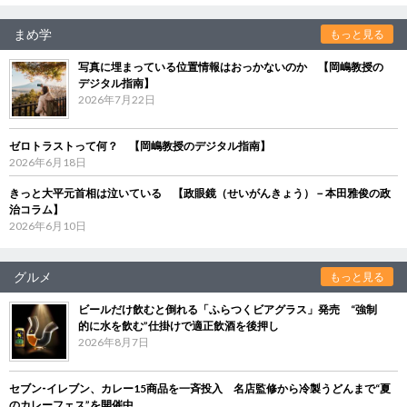
まめ学
もっと見る
写真に埋まっている位置情報はおっかないのか 【岡嶋教授の
デジタル指南】
2026年7月22日
ゼロトラストって何？ 【岡嶋教授のデジタル指南】
2026年6月18日
きっと大平元首相は泣いている 【政眼鏡（せいがんきょう）－本田雅俊の政
治コラム】
2026年6月10日
グルメ
もっと見る
ビールだけ飲むと倒れる「ふらつくビアグラス」発売 “強制
的に水を飲む”仕掛けで適正飲酒を後押し
2026年8月7日
セブン‐イレブン、カレー15商品を一斉投入 名店監修から冷製うどんまで“夏
のカレーフェス”を開催中