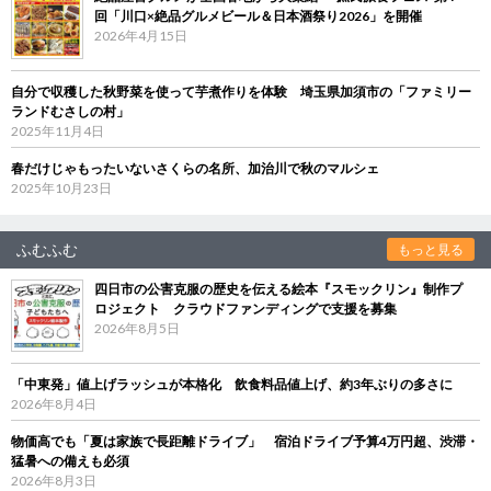
回「川口×絶品グルメビール＆日本酒祭り2026」を開催
2026年4月15日
自分で収穫した秋野菜を使って芋煮作りを体験 埼玉県加須市の「ファミリー
ランドむさしの村」
2025年11月4日
春だけじゃもったいないさくらの名所、加治川で秋のマルシェ
2025年10月23日
ふむふむ
もっと見る
四日市の公害克服の歴史を伝える絵本『スモックリン』制作プ
ロジェクト クラウドファンディングで支援を募集
2026年8月5日
「中東発」値上げラッシュが本格化 飲食料品値上げ、約3年ぶりの多さに
2026年8月4日
物価高でも「夏は家族で長距離ドライブ」 宿泊ドライブ予算4万円超、渋滞・
猛暑への備えも必須
2026年8月3日