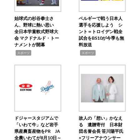
始球式の杉谷拳士さ
ベルギーで戦う日本人
ん、野球に熱い思い
選手を応援しよう シ
全日本学童軟式野球大
ント＝トロイデン戦全
会 マクドナルド・トー
試合をBS10が今季も無
ナメントが開幕
料放送
,
,
スポーツ
スポーツ
ドジャースタジアムで
故人の「想い」かなえ
「いわて牛」など岩手
る 遺贈寄付 日本財
県産農畜産物をPR JA
団名誉会長 笹川陽平氏
全農いわてが8月10日～
×フリーアナウンサー