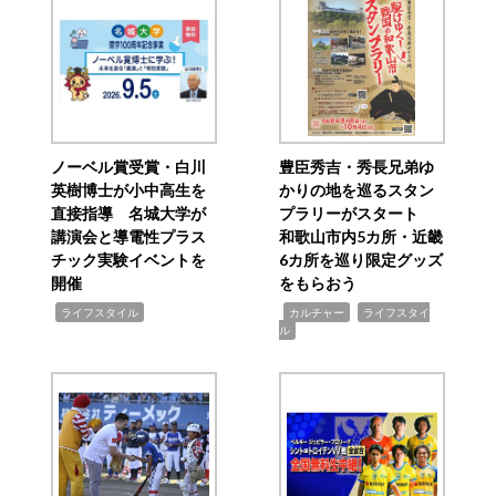
ノーベル賞受賞・白川
豊臣秀吉・秀長兄弟ゆ
英樹博士が小中高生を
かりの地を巡るスタン
直接指導 名城大学が
プラリーがスタート
講演会と導電性プラス
和歌山市内5カ所・近畿
チック実験イベントを
6カ所を巡り限定グッズ
開催
をもらおう
,
,
,
ライフスタイル
カルチャー
ライフスタイ
ル