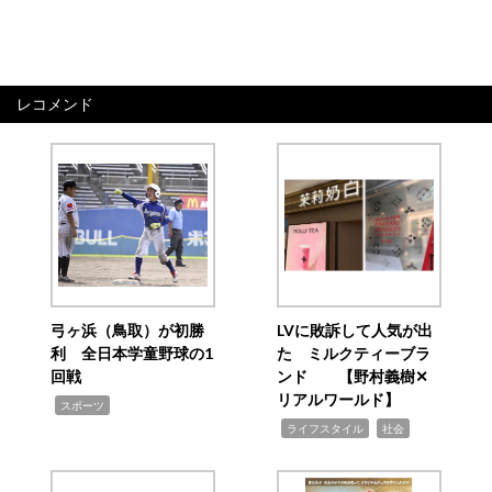
レコメンド
弓ヶ浜（鳥取）が初勝
LVに敗訴して人気が出
利 全日本学童野球の1
た ミルクティーブラ
回戦
ンド 【野村義樹✕
リアルワールド】
,
スポーツ
,
,
ライフスタイル
社会