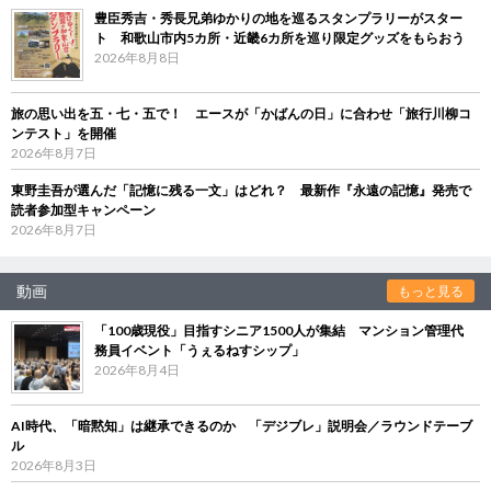
豊臣秀吉・秀長兄弟ゆかりの地を巡るスタンプラリーがスター
ト 和歌山市内5カ所・近畿6カ所を巡り限定グッズをもらおう
2026年8月8日
旅の思い出を五・七・五で！ エースが「かばんの日」に合わせ「旅行川柳コ
ンテスト」を開催
2026年8月7日
東野圭吾が選んだ「記憶に残る一文」はどれ？ 最新作『永遠の記憶』発売で
読者参加型キャンペーン
2026年8月7日
動画
もっと見る
「100歳現役」目指すシニア1500人が集結 マンション管理代
務員イベント「うぇるねすシップ」
2026年8月4日
AI時代、「暗黙知」は継承できるのか 「デジブレ」説明会／ラウンドテーブ
ル
2026年8月3日