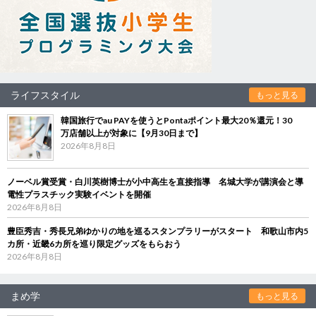
ライフスタイル
もっと見る
韓国旅行でau PAYを使うとPontaポイント最大20％還元！30
万店舗以上が対象に【9月30日まで】
2026年8月8日
ノーベル賞受賞・白川英樹博士が小中高生を直接指導 名城大学が講演会と導
電性プラスチック実験イベントを開催
2026年8月8日
豊臣秀吉・秀長兄弟ゆかりの地を巡るスタンプラリーがスタート 和歌山市内5
カ所・近畿6カ所を巡り限定グッズをもらおう
2026年8月8日
まめ学
もっと見る