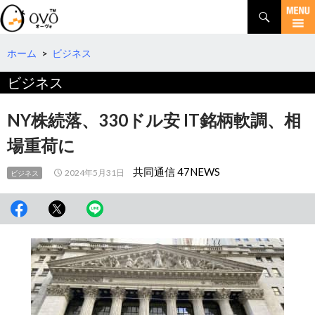
検
索
コ
ン
テ
ホーム
>
ビジネス
ン
ビジネス
ツ
へ
移
NY株続落、330ドル安 IT銘柄軟調、相
動
場重荷に
共同通信 47NEWS
2024年5月31日
ビジネス