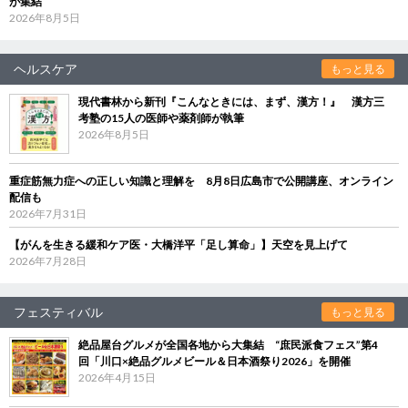
が集結
2026年8月5日
ヘルスケア
もっと見る
現代書林から新刊『こんなときには、まず、漢方！』 漢方三
考塾の15人の医師や薬剤師が執筆
2026年8月5日
重症筋無力症への正しい知識と理解を 8月8日広島市で公開講座、オンライン
配信も
2026年7月31日
【がんを生きる緩和ケア医・大橋洋平「足し算命」】天空を見上げて
2026年7月28日
フェスティバル
もっと見る
絶品屋台グルメが全国各地から大集結 “庶民派食フェス”第4
回「川口×絶品グルメビール＆日本酒祭り2026」を開催
2026年4月15日