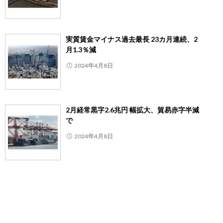
実質賃金マイナス過去最長 23カ月連続、2
月1.3％減
2024年4月8日
2月経常黒字2.6兆円 幅拡大、貿易赤字半減
で
2024年4月8日