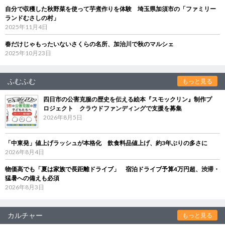
自分で収穫した秋野菜を使って芋煮作りを体験 埼玉県加須市の「ファミリー
ランドむさしの村」
2025年11月4日
春だけじゃもったいないさくらの名所、加治川で秋のマルシェ
2025年10月23日
ふむふむ
もっと見る
四日市の公害克服の歴史を伝える絵本『スモックリン』制作プ
ロジェクト クラウドファンディングで支援を募集
2026年8月5日
「中東発」値上げラッシュが本格化 飲食料品値上げ、約3年ぶりの多さに
2026年8月4日
物価高でも「夏は家族で長距離ドライブ」 宿泊ドライブ予算4万円超、渋滞・
猛暑への備えも必須
2026年8月3日
カルチャー
もっと見る