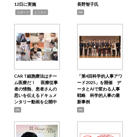
12日に実施
長野智子氏
,
,
スポーツ
ビジネス
PR
CAR T細胞療法はチー
「第4回科学的人事アワ
ム医療だ！ 医療従事
ード2025」を開催 デ
者の情熱、患者さんの
ータとAIで変わる人事
思いを伝えるドキュメ
戦略 科学的人事の最
ンタリー動画を公開中
新事例
PR
PR