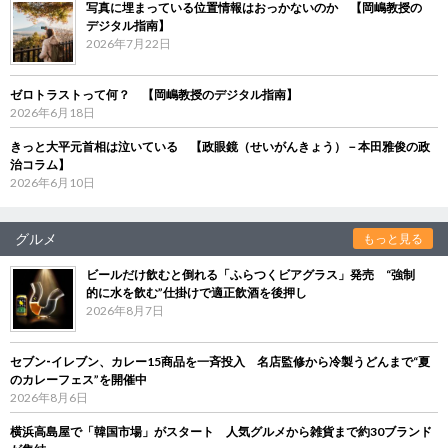
写真に埋まっている位置情報はおっかないのか 【岡嶋教授の
デジタル指南】
2026年7月22日
ゼロトラストって何？ 【岡嶋教授のデジタル指南】
2026年6月18日
きっと大平元首相は泣いている 【政眼鏡（せいがんきょう）－本田雅俊の政
治コラム】
2026年6月10日
グルメ
もっと見る
ビールだけ飲むと倒れる「ふらつくビアグラス」発売 “強制
的に水を飲む”仕掛けで適正飲酒を後押し
2026年8月7日
セブン‐イレブン、カレー15商品を一斉投入 名店監修から冷製うどんまで“夏
のカレーフェス”を開催中
2026年8月6日
横浜高島屋で「韓国市場」がスタート 人気グルメから雑貨まで約30ブランド