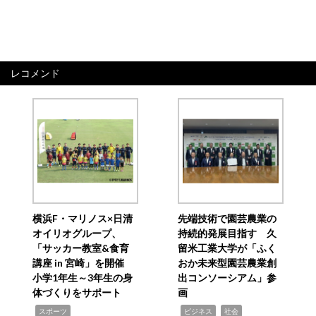
レコメンド
横浜F・マリノス×日清
先端技術で園芸農業の
オイリオグループ、
持続的発展目指す 久
「サッカー教室&食育
留米工業大学が「ふく
講座 in 宮崎」を開催
おか未来型園芸農業創
小学1年生～3年生の身
出コンソーシアム」参
体づくりをサポート
画
,
,
,
スポーツ
ビジネス
社会