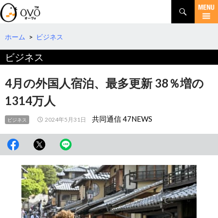
検
索
コ
ン
テ
ホーム
>
ビジネス
ン
ビジネス
ツ
へ
移
4月の外国人宿泊、最多更新 38％増の
動
1314万人
共同通信 47NEWS
2024年5月31日
ビジネス