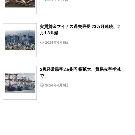
実質賃金マイナス過去最長 23カ月連続、2
月1.3％減
2024年4月8日
2月経常黒字2.6兆円 幅拡大、貿易赤字半減
で
2024年4月8日