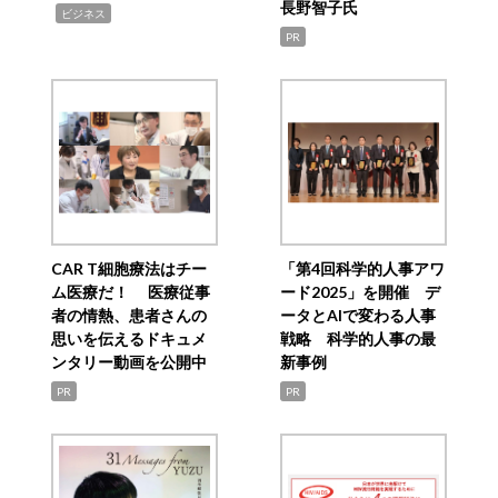
長野智子氏
,
ビジネス
PR
CAR T細胞療法はチー
「第4回科学的人事アワ
ム医療だ！ 医療従事
ード2025」を開催 デ
者の情熱、患者さんの
ータとAIで変わる人事
思いを伝えるドキュメ
戦略 科学的人事の最
ンタリー動画を公開中
新事例
PR
PR