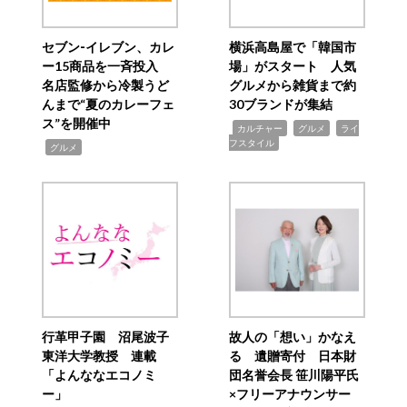
セブン‐イレブン、カレ
横浜高島屋で「韓国市
ー15商品を一斉投入
場」がスタート 人気
名店監修から冷製うど
グルメから雑貨まで約
んまで“夏のカレーフェ
30ブランドが集結
ス”を開催中
,
,
,
カルチャー
グルメ
ライ
フスタイル
,
グルメ
行革甲子園 沼尾波子
故人の「想い」かなえ
東洋大学教授 連載
る 遺贈寄付 日本財
「よんななエコノミ
団名誉会長 笹川陽平氏
ー」
×フリーアナウンサー