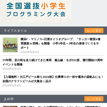
ライフスタイル
もっと見る
横浜F・マリノス×日清オイリオグループ、「サッカー教室&食
育講座 in 宮崎」を開催 小学1年生～3年生の身体づくりをサ
ポート
2026年8月6日
55年間、京の街を走り続けてきた車両 嵐山線・モボ301形、運行開始55周年
イベントを開催
2026年8月6日
【入場無料！大江戸ビール祭り2026秋】仕事帰りの一杯や週末の昼飲みにも！
全国のクラフトビールが大集合｜品川
2026年8月6日
まめ学
もっと見る