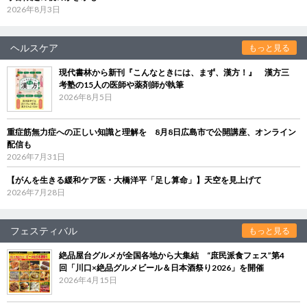
2026年8月3日
ヘルスケア
もっと見る
現代書林から新刊『こんなときには、まず、漢方！』 漢方三
考塾の15人の医師や薬剤師が執筆
2026年8月5日
重症筋無力症への正しい知識と理解を 8月8日広島市で公開講座、オンライン
配信も
2026年7月31日
【がんを生きる緩和ケア医・大橋洋平「足し算命」】天空を見上げて
2026年7月28日
フェスティバル
もっと見る
絶品屋台グルメが全国各地から大集結 “庶民派食フェス”第4
回「川口×絶品グルメビール＆日本酒祭り2026」を開催
2026年4月15日