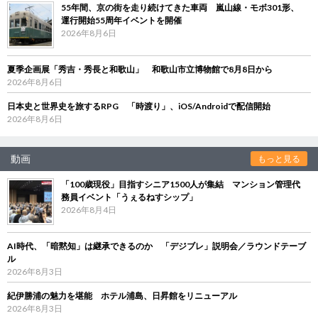
55年間、京の街を走り続けてきた車両 嵐山線・モボ301形、
運行開始55周年イベントを開催
2026年8月6日
夏季企画展「秀吉・秀長と和歌山」 和歌山市立博物館で8月8日から
2026年8月6日
日本史と世界史を旅するRPG 「時渡り」、iOS/Androidで配信開始
2026年8月6日
動画
もっと見る
「100歳現役」目指すシニア1500人が集結 マンション管理代
務員イベント「うぇるねすシップ」
2026年8月4日
AI時代、「暗黙知」は継承できるのか 「デジブレ」説明会／ラウンドテーブ
ル
2026年8月3日
紀伊勝浦の魅力を堪能 ホテル浦島、日昇館をリニューアル
2026年8月3日