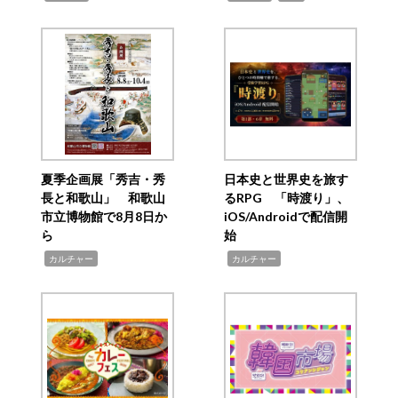
夏季企画展「秀吉・秀
日本史と世界史を旅す
長と和歌山」 和歌山
るRPG 「時渡り」、
市立博物館で8月8日か
iOS/Androidで配信開
ら
始
,
,
カルチャー
カルチャー