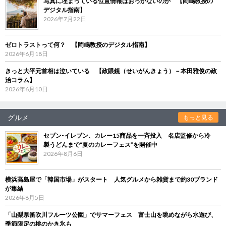
写真に埋まっている位置情報はおっかないのか 【岡嶋教授の
デジタル指南】
2026年7月22日
ゼロトラストって何？ 【岡嶋教授のデジタル指南】
2026年6月18日
きっと大平元首相は泣いている 【政眼鏡（せいがんきょう）－本田雅俊の政
治コラム】
2026年6月10日
グルメ
もっと見る
セブン‐イレブン、カレー15商品を一斉投入 名店監修から冷
製うどんまで“夏のカレーフェス”を開催中
2026年8月6日
横浜高島屋で「韓国市場」がスタート 人気グルメから雑貨まで約30ブランド
が集結
2026年8月5日
「山梨県笛吹川フルーツ公園」でサマーフェス 富士山を眺めながら水遊び、
季節限定の桃のかき氷も