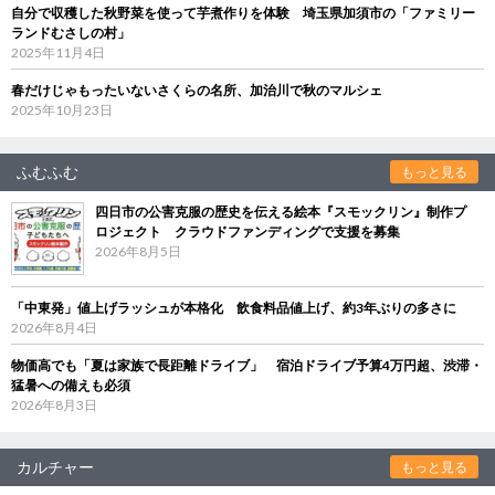
自分で収穫した秋野菜を使って芋煮作りを体験 埼玉県加須市の「ファミリー
ランドむさしの村」
2025年11月4日
春だけじゃもったいないさくらの名所、加治川で秋のマルシェ
2025年10月23日
ふむふむ
もっと見る
四日市の公害克服の歴史を伝える絵本『スモックリン』制作プ
ロジェクト クラウドファンディングで支援を募集
2026年8月5日
「中東発」値上げラッシュが本格化 飲食料品値上げ、約3年ぶりの多さに
2026年8月4日
物価高でも「夏は家族で長距離ドライブ」 宿泊ドライブ予算4万円超、渋滞・
猛暑への備えも必須
2026年8月3日
カルチャー
もっと見る