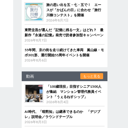
旅の思い出を五・七・五で！ エー
スが「かばんの日」に合わせ「旅行
川柳コンテスト」を開催
2026年8月7日
東野圭吾が選んだ「記憶に残る一文」はどれ？ 最
新作『永遠の記憶』発売で読者参加型キャンペーン
2026年8月7日
55年間、京の街を走り続けてきた車両 嵐山線・モ
ボ301形、運行開始55周年イベントを開催
2026年8月6日
動画
もっと見る
「100歳現役」目指すシニア1500人
が集結 マンション管理代務員イベ
ント「うぇるねすシップ」
2026年8月4日
AI時代、「暗黙知」は継承できるのか 「デジブ
レ」説明会／ラウンドテーブル
2026年8月3日