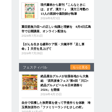
現代書林から新刊『こんなときに
は、まず、漢方！』 漢方三考塾の
15人の医師や薬剤師が執筆
2026年8月5日
重症筋無力症への正しい知識と理解を 8月8日広島
市で公開講座、オンライン配信も
2026年7月31日
【がんを生きる緩和ケア医・大橋洋平「足し算
命」】天空を見上げて
2026年7月28日
フェスティバル
もっと見る
絶品屋台グルメが全国各地から大集
結 “庶民派食フェス”第4回「川口×
絶品グルメビール＆日本酒祭り
2026」を開催
2026年4月15日
自分で収穫した秋野菜を使って芋煮作りを体験 埼
玉県加須市の「ファミリーランドむさしの村」
2025年11月4日