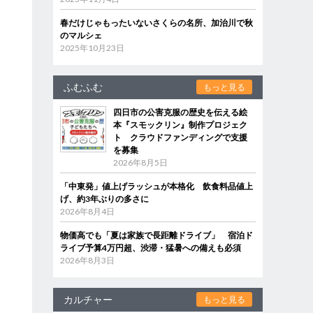
春だけじゃもったいないさくらの名所、加治川で秋
のマルシェ
2025年10月23日
ふむふむ
もっと見る
四日市の公害克服の歴史を伝える絵
本『スモックリン』制作プロジェク
ト クラウドファンディングで支援
を募集
2026年8月5日
「中東発」値上げラッシュが本格化 飲食料品値上
げ、約3年ぶりの多さに
2026年8月4日
物価高でも「夏は家族で長距離ドライブ」 宿泊ド
ライブ予算4万円超、渋滞・猛暑への備えも必須
2026年8月3日
カルチャー
もっと見る