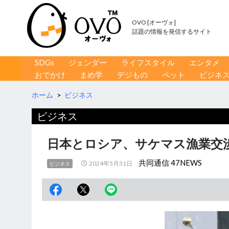
OVO [オーヴォ]
話題の情報を発信するサイト
コンテンツへ移動
検
SDGs
ジェンダー
ライフスタイル
エンタメ
索
おでかけ
まめ学
デジもの
ペット
ビジネ
ホーム
>
ビジネス
ビジネス
日本とロシア、サケマス漁業交渉
共同通信 47NEWS
2024年5月31日
ビジネス