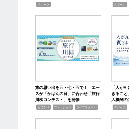
,
,
スポーツ
スポーツ
旅の思い出を五・七・五で！ エー
「人がA
スが「かばんの日」に合わせ「旅行
きること
川柳コンテスト」を開催
入機関の
,
,
,
,
,
おでかけ
ファッション
ライフスタイル
デジもの