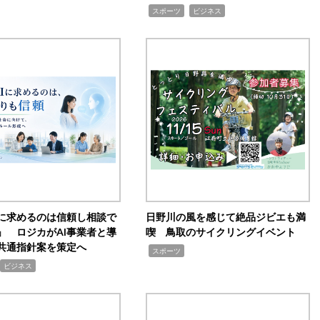
,
,
スポーツ
ビジネス
Iに求めるのは信頼し相談で
日野川の風を感じて絶品ジビエも満
」 ロジカがAI事業者と導
喫 鳥取のサイクリングイベント
共通指針案を策定へ
,
スポーツ
ビジネス