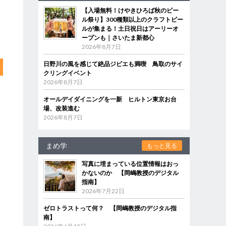
【入場無料！けやきひろば秋のビー
ル祭り】300種類以上のクラフトビー
ルが集まる！土日祝日はアーリーオ
ープンも｜さいたま新都心
2026年8月7日
日野川の風を感じて絶品ジビエも満喫 鳥取のサイ
クリングイベント
2026年8月7日
オールデイダイニングを一新 ヒルトン東京お台
場、改装進む
2026年8月7日
まめ学
もっと見る
写真に埋まっている位置情報はおっ
かないのか 【岡嶋教授のデジタル
指南】
2026年7月22日
ゼロトラストって何？ 【岡嶋教授のデジタル指
南】