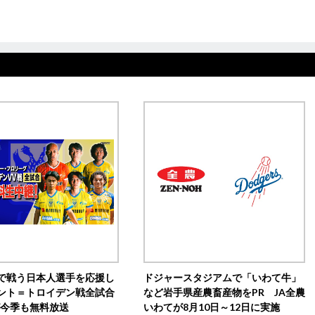
で戦う日本人選手を応援し
ドジャースタジアムで「いわて牛」
ント＝トロイデン戦全試合
など岩手県産農畜産物をPR JA全農
0が今季も無料放送
いわてが8月10日～12日に実施