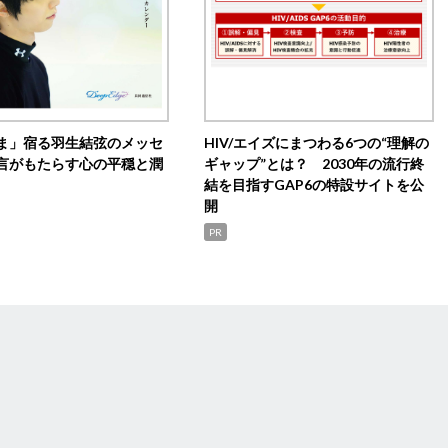
ま」宿る羽生結弦のメッセ
HIV/エイズにまつわる6つの“理解の
言がもたらす心の平穏と潤
ギャップ”とは？ 2030年の流行終
結を目指すGAP6の特設サイトを公
開
PR