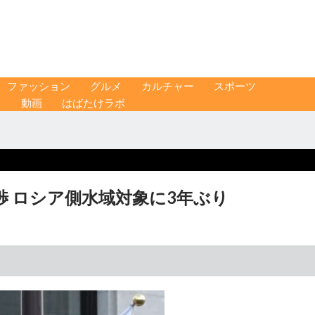
ファッション
グルメ
カルチャー
スポーツ
ス
動画
はばたけラボ
 ロシア側水域対象に3年ぶり