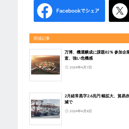
関連記事
万博、機運醸成に課題82％ 参加企
査、強い危機感
2024年4月7日
2月経常黒字2.6兆円 幅拡大、貿易
減で
2024年4月8日