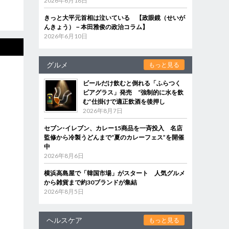
2026年6月18日
きっと大平元首相は泣いている 【政眼鏡（せいが
んきょう）－本田雅俊の政治コラム】
2026年6月10日
グルメ
もっと見る
ビールだけ飲むと倒れる「ふらつく
ビアグラス」発売 “強制的に水を飲
む”仕掛けで適正飲酒を後押し
2026年8月7日
セブン‐イレブン、カレー15商品を一斉投入 名店
監修から冷製うどんまで“夏のカレーフェス”を開催
中
2026年8月6日
横浜高島屋で「韓国市場」がスタート 人気グルメ
から雑貨まで約30ブランドが集結
2026年8月5日
ヘルスケア
もっと見る