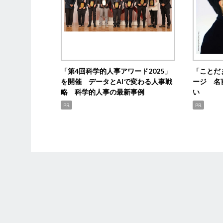
「第4回科学的人事アワード2025」
「ことだ
を開催 データとAIで変わる人事戦
ージ 名
略 科学的人事の最新事例
い
PR
PR