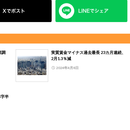
業調
実質賃金マイナス過去最長 23カ月連続、
2月1.3％減
2024年4月8日
赤字半