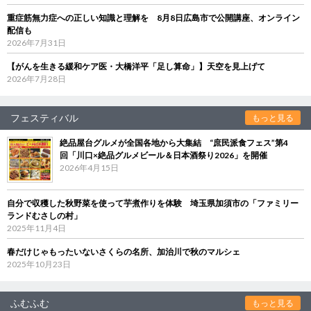
重症筋無力症への正しい知識と理解を 8月8日広島市で公開講座、オンライン
配信も
2026年7月31日
【がんを生きる緩和ケア医・大橋洋平「足し算命」】天空を見上げて
2026年7月28日
フェスティバル
もっと見る
絶品屋台グルメが全国各地から大集結 “庶民派食フェス”第4
回「川口×絶品グルメビール＆日本酒祭り2026」を開催
2026年4月15日
自分で収穫した秋野菜を使って芋煮作りを体験 埼玉県加須市の「ファミリー
ランドむさしの村」
2025年11月4日
春だけじゃもったいないさくらの名所、加治川で秋のマルシェ
2025年10月23日
ふむふむ
もっと見る