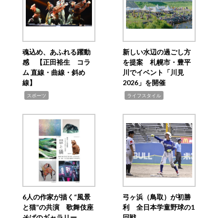
魂込め、あふれる躍動
新しい水辺の過ごし方
感 【正田裕生 コラ
を提案 札幌市・豊平
ム 直線・曲線・斜め
川でイベント「川見
線】
2026」を開催
,
,
スポーツ
ライフスタイル
6人の作家が描く“風景
弓ヶ浜（鳥取）が初勝
と猫”の共演 歌舞伎座
利 全日本学童野球の1
そばのギャラリー
回戦