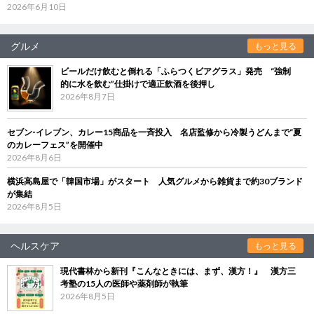
2026年6月10日
グルメ
もっと見る
ビールだけ飲むと倒れる「ふらつくビアグラス」発売 “強制
的に水を飲む”仕掛けで適正飲酒を後押し
2026年8月7日
セブン‐イレブン、カレー15商品を一斉投入 名店監修から冷製うどんまで“夏
のカレーフェス”を開催中
2026年8月6日
横浜高島屋で「韓国市場」がスタート 人気グルメから雑貨まで約30ブランド
が集結
2026年8月5日
ヘルスケア
もっと見る
現代書林から新刊『こんなときには、まず、漢方！』 漢方三
考塾の15人の医師や薬剤師が執筆
2026年8月5日