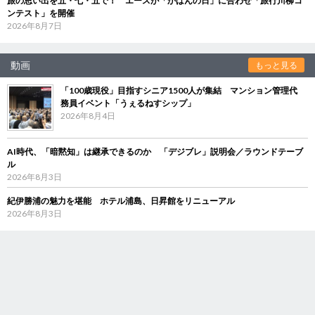
旅の思い出を五・七・五で！ エースが「かばんの日」に合わせ「旅行川柳コ
ンテスト」を開催
2026年8月7日
動画
もっと見る
「100歳現役」目指すシニア1500人が集結 マンション管理代
務員イベント「うぇるねすシップ」
2026年8月4日
AI時代、「暗黙知」は継承できるのか 「デジブレ」説明会／ラウンドテーブ
ル
2026年8月3日
紀伊勝浦の魅力を堪能 ホテル浦島、日昇館をリニューアル
2026年8月3日