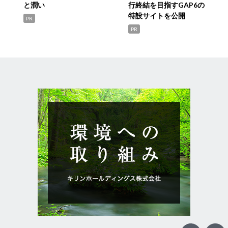
と潤い
行終結を目指すGAP6の
特設サイトを公開
PR
PR