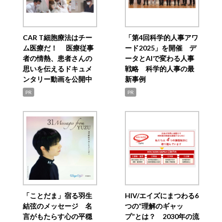
CAR T細胞療法はチー
「第4回科学的人事アワ
ム医療だ！ 医療従事
ード2025」を開催 デ
者の情熱、患者さんの
ータとAIで変わる人事
思いを伝えるドキュメ
戦略 科学的人事の最
ンタリー動画を公開中
新事例
PR
PR
「ことだま」宿る羽生
HIV/エイズにまつわる6
結弦のメッセージ 名
つの“理解のギャッ
言がもたらす心の平穏
プ”とは？ 2030年の流