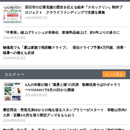
四日市の公害克服の歴史を伝える絵本『スモックリン』制作プ
ロジェクト クラウドファンディングで支援を募集
2026年8月5日
「中東発」値上げラッシュが本格化 飲食料品値上げ、約3年ぶりの多さに
2026年8月4日
物価高でも「夏は家族で長距離ドライブ」 宿泊ドライブ予算4万円超、渋滞・
猛暑への備えも必須
2026年8月3日
カルチャー
もっと見る
6人の作家が描く“風景と猫”の共演 歌舞伎座そばのギャラリ
ーYOHAKUで8月20日から開催
2026年8月9日
豊臣秀吉・秀長兄弟ゆかりの地を巡るスタンプラリーがスタート 和歌山市内5
カ所・近畿6カ所を巡り限定グッズをもらおう
2026年8月8日