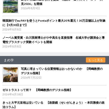
見2026」を開催
2026年8月9日
韓国旅行でau PAYを使うとPontaポイント最大20％還元！30万店舗以上が対象
に【9月30日まで】
2026年8月8日
ノーベル賞受賞・白川英樹博士が小中高生を直接指導 名城大学が講演会と導
電性プラスチック実験イベントを開催
2026年8月8日
まめ学
もっと見る
写真に埋まっている位置情報はおっかないのか 【岡嶋教授の
デジタル指南】
2026年7月22日
ゼロトラストって何？ 【岡嶋教授のデジタル指南】
2026年6月18日
きっと大平元首相は泣いている 【政眼鏡（せいがんきょう）－本田雅俊の政
治コラム】