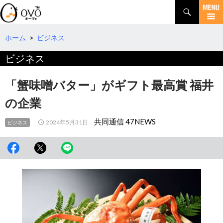
検
索
コ
ン
テ
ホーム
>
ビジネス
ン
ビジネス
ツ
へ
移
「蟹味噌バター」がギフト最高賞 福井
動
の企業
共同通信 47NEWS
2024年5月31日
ビジネス