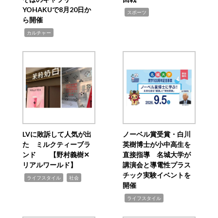
YOHAKUで8月20日か
,
スポーツ
ら開催
,
カルチャー
LVに敗訴して人気が出
ノーベル賞受賞・白川
た ミルクティーブラ
英樹博士が小中高生を
ンド 【野村義樹✕
直接指導 名城大学が
リアルワールド】
講演会と導電性プラス
チック実験イベントを
,
,
ライフスタイル
社会
開催
,
ライフスタイル