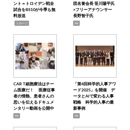
ント＝トロイデン戦全
団名誉会長 笹川陽平氏
試合をBS10が今季も無
×フリーアナウンサー
料放送
長野智子氏
,
スポーツ
PR
CAR T細胞療法はチー
「第4回科学的人事アワ
ム医療だ！ 医療従事
ード2025」を開催 デ
者の情熱、患者さんの
ータとAIで変わる人事
思いを伝えるドキュメ
戦略 科学的人事の最
ンタリー動画を公開中
新事例
PR
PR