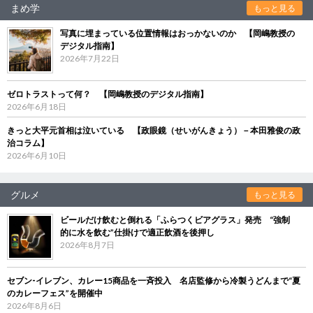
まめ学
もっと見る
写真に埋まっている位置情報はおっかないのか 【岡嶋教授の
デジタル指南】
2026年7月22日
ゼロトラストって何？ 【岡嶋教授のデジタル指南】
2026年6月18日
きっと大平元首相は泣いている 【政眼鏡（せいがんきょう）－本田雅俊の政
治コラム】
2026年6月10日
グルメ
もっと見る
ビールだけ飲むと倒れる「ふらつくビアグラス」発売 “強制
的に水を飲む”仕掛けで適正飲酒を後押し
2026年8月7日
セブン‐イレブン、カレー15商品を一斉投入 名店監修から冷製うどんまで“夏
のカレーフェス”を開催中
2026年8月6日