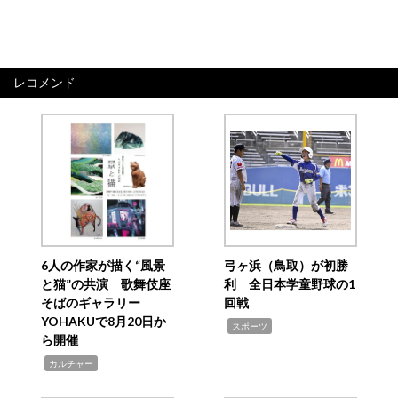
レコメンド
6人の作家が描く“風景
弓ヶ浜（鳥取）が初勝
と猫”の共演 歌舞伎座
利 全日本学童野球の1
そばのギャラリー
回戦
YOHAKUで8月20日か
,
スポーツ
ら開催
,
カルチャー