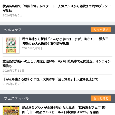
横浜高島屋で「韓国市場」がスタート 人気グルメから雑貨まで約30ブランド
が集結
2026年8月5日
ヘルスケア
もっと見る
現代書林から新刊『こんなときには、まず、漢方！』 漢方三
考塾の15人の医師や薬剤師が執筆
2026年8月5日
重症筋無力症への正しい知識と理解を 8月8日広島市で公開講座、オンライン
配信も
2026年7月31日
【がんを生きる緩和ケア医・大橋洋平「足し算命」】天空を見上げて
2026年7月28日
フェスティバル
もっと見る
絶品屋台グルメが全国各地から大集結 “庶民派食フェス”第4
回「川口×絶品グルメビール＆日本酒祭り2026」を開催