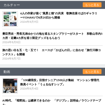
カルチャー
もっと見る
6人の作家が描く“風景と猫”の共演 歌舞伎座そばのギャラリ
ーYOHAKUで8月20日から開催
2026年8月9日
豊臣秀吉・秀長兄弟ゆかりの地を巡るスタンプラリーがスタート 和歌山市内5
カ所・近畿6カ所を巡り限定グッズをもらおう
2026年8月8日
旅の思い出を五・七・五で！ エースが「かばんの日」に合わせ「旅行川柳コ
ンテスト」を開催
2026年8月7日
動画
もっと見る
「100歳現役」目指すシニア1500人が集結 マンション管理代
務員イベント「うぇるねすシップ」
2026年8月4日
AI時代、「暗黙知」は継承できるのか 「デジブレ」説明会／ラウンドテーブ
ル