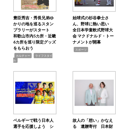
豊臣秀吉・秀長兄弟ゆ
始球式の杉谷拳士さ
かりの地を巡るスタン
ん、野球に熱い思い
プラリーがスタート
全日本学童軟式野球大
和歌山市内5カ所・近畿
会 マクドナルド・トー
6カ所を巡り限定グッズ
ナメントが開幕
をもらおう
,
スポーツ
,
,
カルチャー
ライフスタイ
ル
ベルギーで戦う日本人
故人の「想い」かなえ
選手を応援しよう シ
る 遺贈寄付 日本財