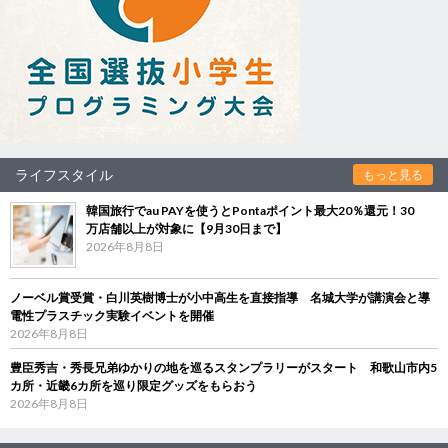
ライフスタイル
もっと見る
韓国旅行でau PAYを使うとPontaポイント最大20％還元！30
万店舗以上が対象に【9月30日まで】
2026年8月8日
ノーベル賞受賞・白川英樹博士が小中高生を直接指導 名城大学が講演会と導
電性プラスチック実験イベントを開催
2026年8月8日
豊臣秀吉・秀長兄弟ゆかりの地を巡るスタンプラリーがスタート 和歌山市内5
カ所・近畿6カ所を巡り限定グッズをもらおう
2026年8月8日