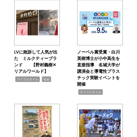
LVに敗訴して人気が出
ノーベル賞受賞・白川
た ミルクティーブラ
英樹博士が小中高生を
ンド 【野村義樹✕
直接指導 名城大学が
リアルワールド】
講演会と導電性プラス
チック実験イベントを
,
,
ライフスタイル
社会
開催
,
ライフスタイル