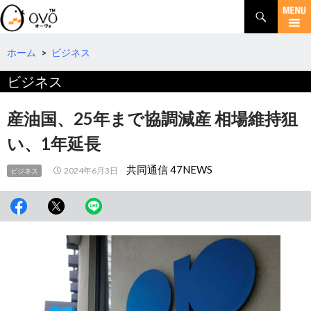
検
索
コ
ン
テ
ホーム
>
ビジネス
ン
ビジネス
ツ
へ
移
産油国、25年まで協調減産 相場維持狙
動
い、1年延長
共同通信 47NEWS
2024年6月3日
ビジネス