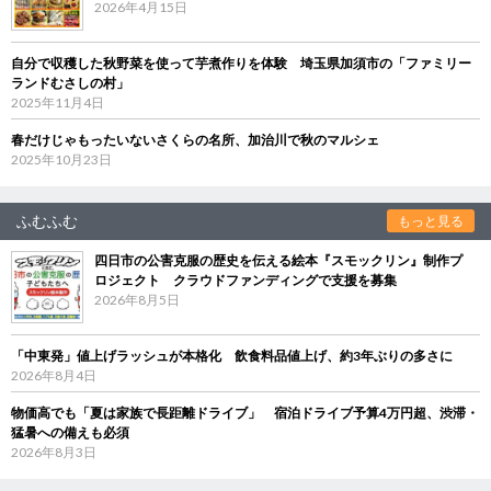
2026年4月15日
自分で収穫した秋野菜を使って芋煮作りを体験 埼玉県加須市の「ファミリー
ランドむさしの村」
2025年11月4日
春だけじゃもったいないさくらの名所、加治川で秋のマルシェ
2025年10月23日
ふむふむ
もっと見る
四日市の公害克服の歴史を伝える絵本『スモックリン』制作プ
ロジェクト クラウドファンディングで支援を募集
2026年8月5日
「中東発」値上げラッシュが本格化 飲食料品値上げ、約3年ぶりの多さに
2026年8月4日
物価高でも「夏は家族で長距離ドライブ」 宿泊ドライブ予算4万円超、渋滞・
猛暑への備えも必須
2026年8月3日