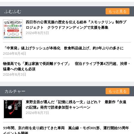
ふむふむ
もっと見る
四日市の公害克服の歴史を伝える絵本『スモックリン』制作プ
ロジェクト クラウドファンディングで支援を募集
2026年8月5日
「中東発」値上げラッシュが本格化 飲食料品値上げ、約3年ぶりの多さに
2026年8月4日
物価高でも「夏は家族で長距離ドライブ」 宿泊ドライブ予算4万円超、渋滞・
猛暑への備えも必須
2026年8月3日
カルチャー
もっと見る
東野圭吾が選んだ「記憶に残る一文」はどれ？ 最新作『永遠
の記憶』発売で読者参加型キャンペーン
2026年8月7日
55年間、京の街を走り続けてきた車両 嵐山線・モボ301形、運行開始55周年
イベントを開催