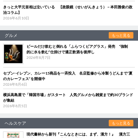
きっと大平元首相は泣いている 【政眼鏡（せいがんきょう）－本田雅俊の政
治コラム】
2026年6月10日
グルメ
もっと見る
ビールだけ飲むと倒れる「ふらつくビアグラス」発売 “強制
的に水を飲む”仕掛けで適正飲酒を後押し
2026年8月7日
セブン‐イレブン、カレー15商品を一斉投入 名店監修から冷製うどんまで“夏
のカレーフェス”を開催中
2026年8月6日
横浜高島屋で「韓国市場」がスタート 人気グルメから雑貨まで約30ブランド
が集結
2026年8月5日
ヘルスケア
もっと見る
現代書林から新刊『こんなときには、まず、漢方！』 漢方三