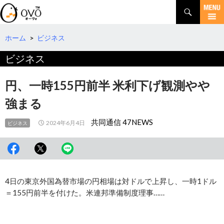
検
索
コ
ン
テ
ホーム
>
ビジネス
ン
ビジネス
ツ
へ
移
円、一時155円前半 米利下げ観測やや
動
強まる
共同通信 47NEWS
2024年6月4日
ビジネス
4日の東京外国為替市場の円相場は対ドルで上昇し、一時1ドル
＝155円前半を付けた。米連邦準備制度理事……