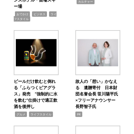
,
カルチャー
ー場
,
,
,
おでかけ
ビジネス
ライ
フスタイル
ビールだけ飲むと倒れ
故人の「想い」かなえ
る「ふらつくビアグラ
る 遺贈寄付 日本財
ス」発売 “強制的に水
団名誉会長 笹川陽平氏
を飲む”仕掛けで適正飲
×フリーアナウンサー
酒を後押し
長野智子氏
,
,
グルメ
ライフスタイル
PR