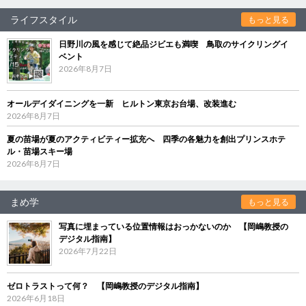
ライフスタイル
もっと見る
日野川の風を感じて絶品ジビエも満喫 鳥取のサイクリングイ
ベント
2026年8月7日
オールデイダイニングを一新 ヒルトン東京お台場、改装進む
2026年8月7日
夏の苗場が夏のアクティビティー拡充へ 四季の各魅力を創出プリンスホテ
ル・苗場スキー場
2026年8月7日
まめ学
もっと見る
写真に埋まっている位置情報はおっかないのか 【岡嶋教授の
デジタル指南】
2026年7月22日
ゼロトラストって何？ 【岡嶋教授のデジタル指南】
2026年6月18日