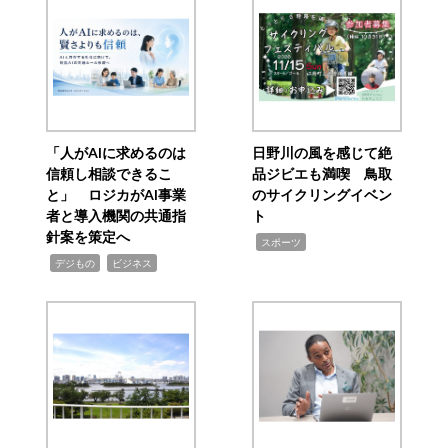
「人がAIに求めるのは
日野川の風を感じて絶
信頼し相談できるこ
品ジビエも満喫 鳥取
と」 ロジカがAI事業
のサイクリングイベン
者と導入機関の共通指
ト
針案を策定へ
,
スポーツ
,
,
デジもの
ビジネス