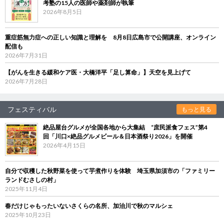
考塾の15人の医師や薬剤師が執筆
2026年8月5日
重症筋無力症への正しい知識と理解を 8月8日広島市で公開講座、オンライン
配信も
2026年7月31日
【がんを生きる緩和ケア医・大橋洋平「足し算命」】天空を見上げて
2026年7月28日
フェスティバル
もっと見る
絶品屋台グルメが全国各地から大集結 “庶民派食フェス”第4
回「川口×絶品グルメビール＆日本酒祭り2026」を開催
2026年4月15日
自分で収穫した秋野菜を使って芋煮作りを体験 埼玉県加須市の「ファミリー
ランドむさしの村」
2025年11月4日
春だけじゃもったいないさくらの名所、加治川で秋のマルシェ
2025年10月23日