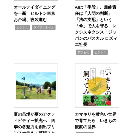
オールデイダイニング
AIは「手段」、最終責
を一新 ヒルトン東京
任は「人間の判断」
お台場、改装進む
「法の支配」という
「傘」で人を守る レ
,
,
ビジネス
ライフスタイル
クシスネクシス・ジャ
パンのパスカル ロズィ
エ社長
,
,
デジもの
ビジネス
夏の苗場が夏のアクテ
カマキリを黄色い世界
ィビティー拡充へ 四
で育てたら いきもの
季の各魅力を創出プリ
観察の世界
ンスホテル・苗場スキ