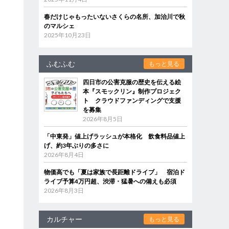
春だけじゃもったいないさくらの名所、加治川で秋
のマルシェ
2025年10月23日
ふむふむ
もっと見る
四日市の公害克服の歴史を伝える絵
本『スモックリン』制作プロジェク
ト クラウドファンディングで支援
を募集
2026年8月5日
「中東発」値上げラッシュが本格化 飲食料品値上
げ、約3年ぶりの多さに
2026年8月4日
物価高でも「夏は家族で長距離ドライブ」 宿泊ド
ライブ予算4万円超、渋滞・猛暑への備えも必須
2026年8月3日
カルチャー
もっと見る