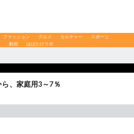
ファッション
グルメ
カルチャー
スポーツ
ス
動画
はばたけラボ
から、家庭用3～7％