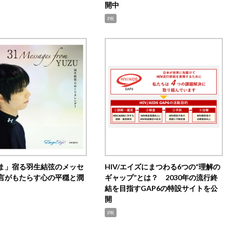
開中
PR
ま」宿る羽生結弦のメッセ
HIV/エイズにまつわる6つの“理解の
言がもたらす心の平穏と潤
ギャップ”とは？ 2030年の流行終
結を目指すGAP6の特設サイトを公
開
PR