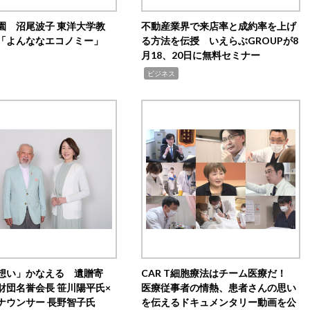
園 沼尾波子 東洋大学教
不動産業界で来店率と成約率を上げ
「よんななエコノミー」
る方法を伝授 いえらぶGROUPが8
月18、20日に無料セミナー
,
ビジネス
想い」かなえる 遺贈寄
CAR T細胞療法はチーム医療だ！
財団名誉会長 笹川陽平氏×
医療従事者の情熱、患者さんの思い
ナウンサー 長野智子氏
を伝えるドキュメンタリー動画を公