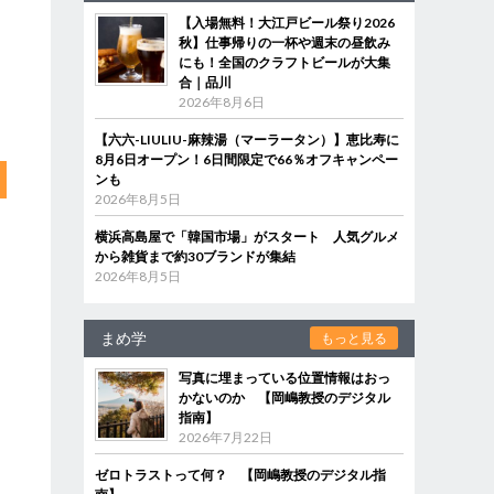
【入場無料！大江戸ビール祭り2026
秋】仕事帰りの一杯や週末の昼飲み
にも！全国のクラフトビールが大集
合｜品川
2026年8月6日
【六六-LIULIU-麻辣湯（マーラータン）】恵比寿に
8月6日オープン！6日間限定で66％オフキャンペー
ンも
2026年8月5日
横浜高島屋で「韓国市場」がスタート 人気グルメ
から雑貨まで約30ブランドが集結
2026年8月5日
まめ学
もっと見る
写真に埋まっている位置情報はおっ
かないのか 【岡嶋教授のデジタル
指南】
2026年7月22日
ゼロトラストって何？ 【岡嶋教授のデジタル指