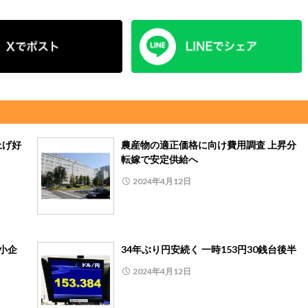
上げ好
農産物の適正価格に向け費用調査 上昇分
転嫁で安定供給へ
2024年4月12日
小企
34年ぶり円安続く 一時153円30銭台後半
2024年4月12日