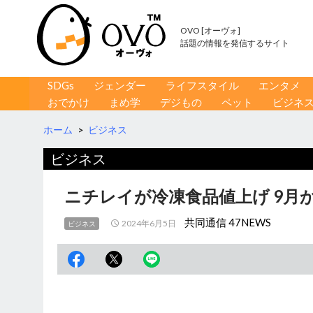
OVO [オーヴォ]
話題の情報を発信するサイト
コンテンツへ移動
検
SDGs
ジェンダー
ライフスタイル
エンタメ
索
おでかけ
まめ学
デジもの
ペット
ビジネ
ホーム
>
ビジネス
ビジネス
ニチレイが冷凍食品値上げ 9月
共同通信 47NEWS
2024年6月5日
ビジネス