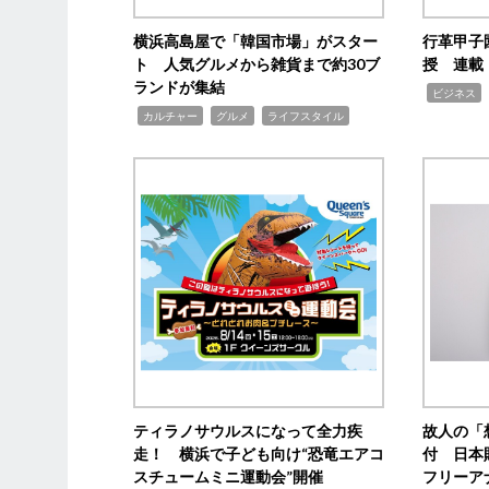
横浜高島屋で「韓国市場」がスター
行革甲子
ト 人気グルメから雑貨まで約30ブ
授 連載
ランドが集結
,
ビジネス
,
,
,
カルチャー
グルメ
ライフスタイル
ティラノサウルスになって全力疾
故人の「
走！ 横浜で子ども向け“恐竜エアコ
付 日本
スチュームミニ運動会”開催
フリーア