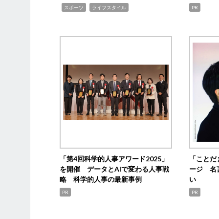
,
,
スポーツ
ライフスタイル
PR
「第4回科学的人事アワード2025」
「ことだ
を開催 データとAIで変わる人事戦
ージ 名
略 科学的人事の最新事例
い
PR
PR