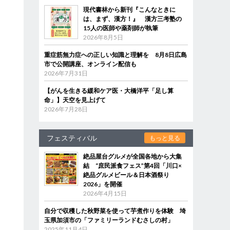
現代書林から新刊『こんなときに
は、まず、漢方！』 漢方三考塾の
15人の医師や薬剤師が執筆
2026年8月5日
重症筋無力症への正しい知識と理解を 8月8日広島
市で公開講座、オンライン配信も
2026年7月31日
【がんを生きる緩和ケア医・大橋洋平「足し算
命」】天空を見上げて
2026年7月28日
フェスティバル
もっと見る
絶品屋台グルメが全国各地から大集
結 “庶民派食フェス”第4回「川口×
絶品グルメビール＆日本酒祭り
2026」を開催
2026年4月15日
自分で収穫した秋野菜を使って芋煮作りを体験 埼
玉県加須市の「ファミリーランドむさしの村」
2025年11月4日