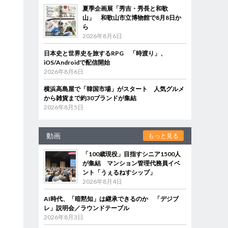
夏季企画展「秀吉・秀長と和歌
山」 和歌山市立博物館で8月8日か
ら
2026年8月6日
日本史と世界史を旅するRPG 「時渡り」、
iOS/Androidで配信開始
2026年8月6日
横浜高島屋で「韓国市場」がスタート 人気グルメ
から雑貨まで約30ブランドが集結
2026年8月5日
動画
もっと見る
「100歳現役」目指すシニア1500人
が集結 マンション管理代務員イベ
ント「うぇるねすシップ」
2026年8月4日
AI時代、「暗黙知」は継承できるのか 「デジブ
レ」説明会／ラウンドテーブル
2026年8月3日