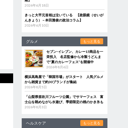
南】
2026年6月18日
きっと大平元首相は泣いている 【政眼鏡（せいが
んきょう）－本田雅俊の政治コラム】
2026年6月10日
グルメ
もっと見る
セブン‐イレブン、カレー15商品を一
斉投入 名店監修から冷製うどんま
で“夏のカレーフェス”を開催中
2026年8月6日
横浜高島屋で「韓国市場」がスタート 人気グルメ
から雑貨まで約30ブランドが集結
2026年8月5日
「山梨県笛吹川フルーツ公園」でサマーフェス 富
士山を眺めながら水遊び、季節限定の桃のかき氷も
2026年8月3日
ヘルスケア
もっと見る