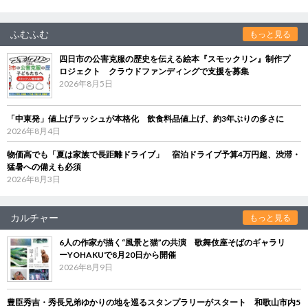
ふむふむ
もっと見る
四日市の公害克服の歴史を伝える絵本『スモックリン』制作プ
ロジェクト クラウドファンディングで支援を募集
2026年8月5日
「中東発」値上げラッシュが本格化 飲食料品値上げ、約3年ぶりの多さに
2026年8月4日
物価高でも「夏は家族で長距離ドライブ」 宿泊ドライブ予算4万円超、渋滞・
猛暑への備えも必須
2026年8月3日
カルチャー
もっと見る
6人の作家が描く“風景と猫”の共演 歌舞伎座そばのギャラリ
ーYOHAKUで8月20日から開催
2026年8月9日
豊臣秀吉・秀長兄弟ゆかりの地を巡るスタンプラリーがスタート 和歌山市内5