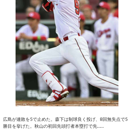
広島が連敗を5で止めた。森下は制球良く投げ、8回無失点で5
勝目を挙げた。秋山の初回先頭打者本塁打で先……