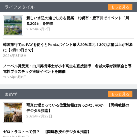
ライフスタイル
もっと見る
新しい水辺の過ごし方を提案 札幌市・豊平川でイベント「川
見2026」を開催
2026年8月9日
韓国旅行でau PAYを使うとPontaポイント最大20％還元！30万店舗以上が対象
に【9月30日まで】
2026年8月8日
ノーベル賞受賞・白川英樹博士が小中高生を直接指導 名城大学が講演会と導
電性プラスチック実験イベントを開催
2026年8月8日
まめ学
もっと見る
写真に埋まっている位置情報はおっかないのか 【岡嶋教授の
デジタル指南】
2026年7月22日
ゼロトラストって何？ 【岡嶋教授のデジタル指南】