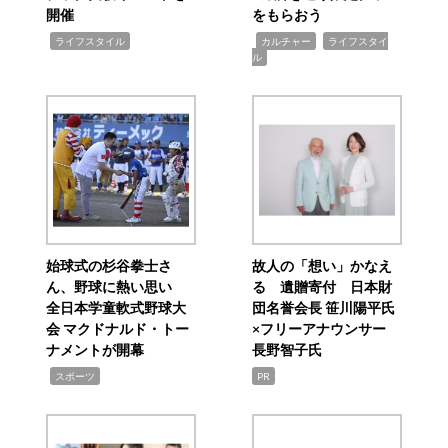
開催
をもらおう
,
,
,
ライフスタイル
カルチャー
ライフスタイ
ル
始球式の杉谷拳士さ
故人の「想い」かなえ
ん、野球に熱い思い
る 遺贈寄付 日本財
全日本学童軟式野球大
団名誉会長 笹川陽平氏
会 マクドナルド・トー
×フリーアナウンサー
ナメントが開幕
長野智子氏
,
スポーツ
PR