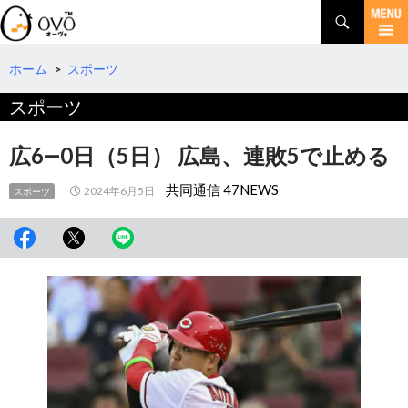
検
索
コ
ン
テ
ホーム
>
スポーツ
ン
スポーツ
ツ
へ
移
広6―0日（5日） 広島、連敗5で止める
動
共同通信 47NEWS
2024年6月5日
スポーツ