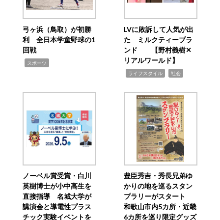
弓ヶ浜（鳥取）が初勝
LVに敗訴して人気が出
利 全日本学童野球の1
た ミルクティーブラ
回戦
ンド 【野村義樹✕
リアルワールド】
,
スポーツ
,
,
ライフスタイル
社会
ノーベル賞受賞・白川
豊臣秀吉・秀長兄弟ゆ
英樹博士が小中高生を
かりの地を巡るスタン
直接指導 名城大学が
プラリーがスタート
講演会と導電性プラス
和歌山市内5カ所・近畿
チック実験イベントを
6カ所を巡り限定グッズ