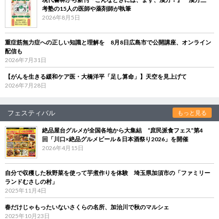
考塾の15人の医師や薬剤師が執筆
2026年8月5日
重症筋無力症への正しい知識と理解を 8月8日広島市で公開講座、オンライン
配信も
2026年7月31日
【がんを生きる緩和ケア医・大橋洋平「足し算命」】天空を見上げて
2026年7月28日
フェスティバル
もっと見る
絶品屋台グルメが全国各地から大集結 “庶民派食フェス”第4
回「川口×絶品グルメビール＆日本酒祭り2026」を開催
2026年4月15日
自分で収穫した秋野菜を使って芋煮作りを体験 埼玉県加須市の「ファミリー
ランドむさしの村」
2025年11月4日
春だけじゃもったいないさくらの名所、加治川で秋のマルシェ
2025年10月23日