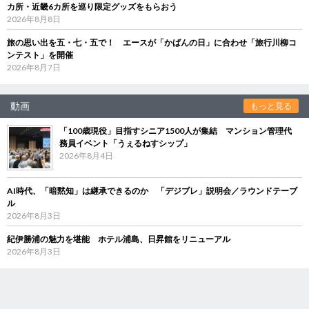
カ所・近畿6カ所を巡り限定グッズをもらおう
2026年8月8日
旅の思い出を五・七・五で！ エースが「かばんの日」に合わせ「旅行川柳コ
ンテスト」を開催
2026年8月7日
動画
もっと見る
「100歳現役」目指すシニア1500人が集結 マンション管理代
務員イベント「うぇるねすシップ」
2026年8月4日
AI時代、「暗黙知」は継承できるのか 「デジブレ」説明会／ラウンドテーブ
ル
2026年8月3日
紀伊勝浦の魅力を堪能 ホテル浦島、日昇館をリニューアル
2026年8月3日