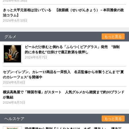
2026年6月18日
きっと大平元首相は泣いている 【政眼鏡（せいがんきょう）－本田雅俊の政
治コラム】
2026年6月10日
グルメ
もっと見る
ビールだけ飲むと倒れる「ふらつくビアグラス」発売 “強制
的に水を飲む”仕掛けで適正飲酒を後押し
2026年8月7日
セブン‐イレブン、カレー15商品を一斉投入 名店監修から冷製うどんまで“夏
のカレーフェス”を開催中
2026年8月6日
横浜高島屋で「韓国市場」がスタート 人気グルメから雑貨まで約30ブランド
が集結
2026年8月5日
ヘルスケア
もっと見る
現代書林から新刊『こんなときには、まず、漢方！』 漢方三