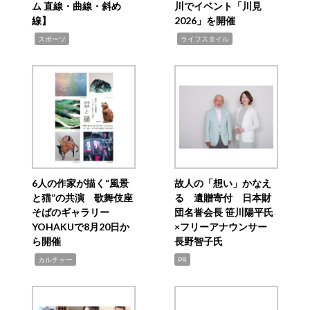
ム 直線・曲線・斜め
川でイベント「川見
線】
2026」を開催
,
,
スポーツ
ライフスタイル
6人の作家が描く“風景
故人の「想い」かなえ
と猫”の共演 歌舞伎座
る 遺贈寄付 日本財
そばのギャラリー
団名誉会長 笹川陽平氏
YOHAKUで8月20日か
×フリーアナウンサー
ら開催
長野智子氏
,
カルチャー
PR