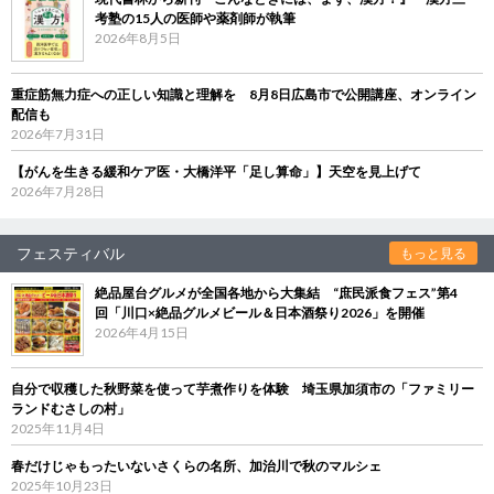
考塾の15人の医師や薬剤師が執筆
2026年8月5日
重症筋無力症への正しい知識と理解を 8月8日広島市で公開講座、オンライン
配信も
2026年7月31日
【がんを生きる緩和ケア医・大橋洋平「足し算命」】天空を見上げて
2026年7月28日
フェスティバル
もっと見る
絶品屋台グルメが全国各地から大集結 “庶民派食フェス”第4
回「川口×絶品グルメビール＆日本酒祭り2026」を開催
2026年4月15日
自分で収穫した秋野菜を使って芋煮作りを体験 埼玉県加須市の「ファミリー
ランドむさしの村」
2025年11月4日
春だけじゃもったいないさくらの名所、加治川で秋のマルシェ
2025年10月23日