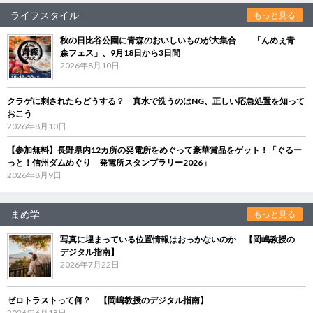
ライフスタイル
もっと見る
秋の日比谷公園に青森のおいしいものが大集合 「んめぇ青
森フェス」、9月18日から3日間
2026年8月10日
クラゲに刺されたらどうする？ 真水で洗うのはNG、正しい応急処置を知って
おこう
2026年8月10日
【参加無料】長野県内12カ所の発電所をめぐって豪華賞品をゲット！「ぐるー
っと！信州ダムめぐり 発電所スタンプラリー2026」
2026年8月9日
まめ学
もっと見る
写真に埋まっている位置情報はおっかないのか 【岡嶋教授の
デジタル指南】
2026年7月22日
ゼロトラストって何？ 【岡嶋教授のデジタル指南】
2026年6月18日