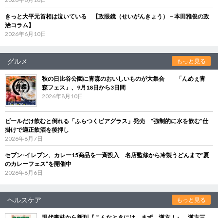
きっと大平元首相は泣いている 【政眼鏡（せいがんきょう）－本田雅俊の政
治コラム】
2026年6月10日
グルメ
もっと見る
秋の日比谷公園に青森のおいしいものが大集合 「んめぇ青
森フェス」、9月18日から3日間
2026年8月10日
ビールだけ飲むと倒れる「ふらつくビアグラス」発売 “強制的に水を飲む”仕
掛けで適正飲酒を後押し
2026年8月7日
セブン‐イレブン、カレー15商品を一斉投入 名店監修から冷製うどんまで“夏
のカレーフェス”を開催中
2026年8月6日
ヘルスケア
もっと見る
現代書林から新刊『こんなときには、まず、漢方！』 漢方三