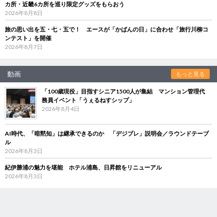
カ所・近畿6カ所を巡り限定グッズをもらおう
2026年8月8日
旅の思い出を五・七・五で！ エースが「かばんの日」に合わせ「旅行川柳コ
ンテスト」を開催
2026年8月7日
動画
もっと見る
「100歳現役」目指すシニア1500人が集結 マンション管理代
務員イベント「うぇるねすシップ」
2026年8月4日
AI時代、「暗黙知」は継承できるのか 「デジブレ」説明会／ラウンドテーブ
ル
2026年8月3日
紀伊勝浦の魅力を堪能 ホテル浦島、日昇館をリニューアル
2026年8月3日