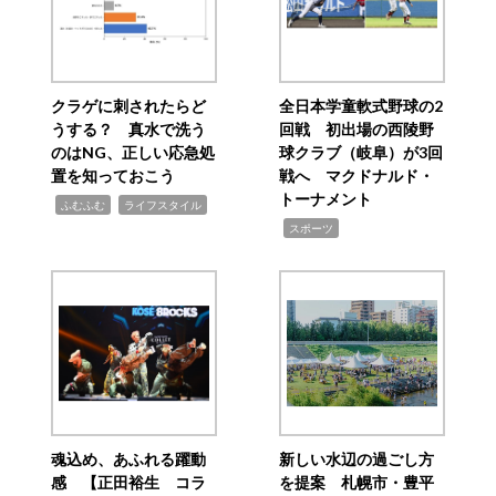
クラゲに刺されたらど
全日本学童軟式野球の2
うする？ 真水で洗う
回戦 初出場の西陵野
のはNG、正しい応急処
球クラブ（岐阜）が3回
置を知っておこう
戦へ マクドナルド・
トーナメント
,
,
ふむふむ
ライフスタイル
,
スポーツ
魂込め、あふれる躍動
新しい水辺の過ごし方
感 【正田裕生 コラ
を提案 札幌市・豊平