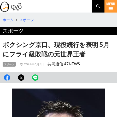
検
索
コ
ン
テ
ホーム
>
スポーツ
ン
スポーツ
ツ
へ
移
ボクシング京口、現役続行を表明 5月
動
にフライ級敗戦の元世界王者
共同通信 47NEWS
2024年6月5日
スポーツ