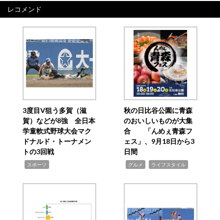
レコメンド
3度目V狙う多賀（滋
秋の日比谷公園に青森
賀）などが8強 全日本
のおいしいものが大集
学童軟式野球大会マク
合 「んめぇ青森フ
ドナルド・トーナメン
ェス」、9月18日から3
トの3回戦
日間
,
,
,
スポーツ
グルメ
ライフスタイル