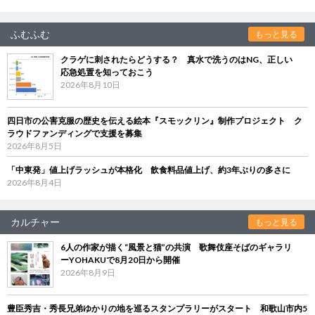
ふむふむ
もっと見る
クラゲに刺されたらどうする？ 真水で洗うのはNG、正しい
応急処置を知っておこう
2026年8月10日
四日市の公害克服の歴史を伝える絵本『スモックリン』制作プロジェクト ク
ラウドファンディングで支援を募集
2026年8月5日
「中東発」値上げラッシュが本格化 飲食料品値上げ、約3年ぶりの多さに
2026年8月4日
カルチャー
もっと見る
6人の作家が描く“風景と猫”の共演 歌舞伎座そばのギャラリ
ーYOHAKUで8月20日から開催
2026年8月9日
豊臣秀吉・秀長兄弟ゆかりの地を巡るスタンプラリーがスタート 和歌山市内5