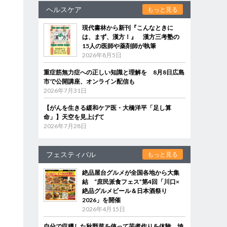
ヘルスケア
もっと見る
現代書林から新刊『こんなときに
は、まず、漢方！』 漢方三考塾の
15人の医師や薬剤師が執筆
2026年8月5日
重症筋無力症への正しい知識と理解を 8月8日広島
市で公開講座、オンライン配信も
2026年7月31日
【がんを生きる緩和ケア医・大橋洋平「足し算
命」】天空を見上げて
2026年7月28日
フェスティバル
もっと見る
絶品屋台グルメが全国各地から大集
結 “庶民派食フェス”第4回「川口×
絶品グルメビール＆日本酒祭り
2026」を開催
2026年4月15日
自分で収穫した秋野菜を使って芋煮作りを体験 埼