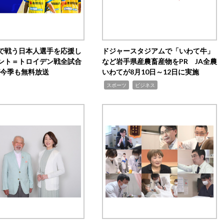
で戦う日本人選手を応援し
ドジャースタジアムで「いわて牛」
ント＝トロイデン戦全試合
など岩手県産農畜産物をPR JA全農
0が今季も無料放送
いわてが8月10日～12日に実施
,
,
スポーツ
ビジネス