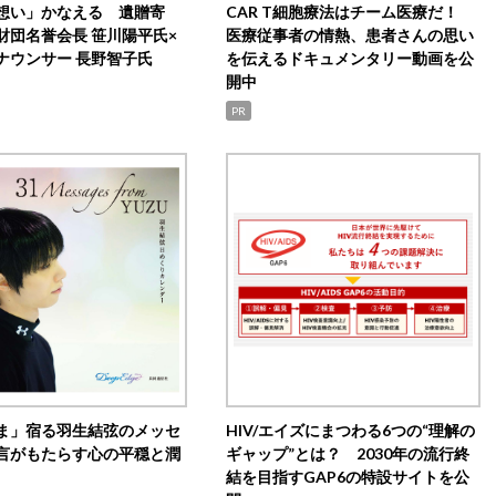
想い」かなえる 遺贈寄
CAR T細胞療法はチーム医療だ！
財団名誉会長 笹川陽平氏×
医療従事者の情熱、患者さんの思い
ナウンサー 長野智子氏
を伝えるドキュメンタリー動画を公
開中
PR
ま」宿る羽生結弦のメッセ
HIV/エイズにまつわる6つの“理解の
言がもたらす心の平穏と潤
ギャップ”とは？ 2030年の流行終
結を目指すGAP6の特設サイトを公