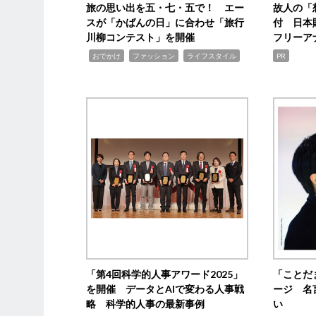
旅の思い出を五・七・五で！ エー
故人の「
スが「かばんの日」に合わせ「旅行
付 日本
川柳コンテスト」を開催
フリーア
,
,
,
おでかけ
ファッション
ライフスタイル
PR
「第4回科学的人事アワード2025」
「ことだ
を開催 データとAIで変わる人事戦
ージ 名
略 科学的人事の最新事例
い