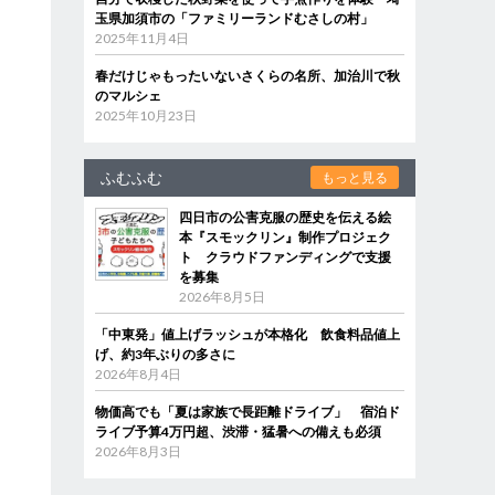
玉県加須市の「ファミリーランドむさしの村」
2025年11月4日
春だけじゃもったいないさくらの名所、加治川で秋
のマルシェ
2025年10月23日
ふむふむ
もっと見る
四日市の公害克服の歴史を伝える絵
本『スモックリン』制作プロジェク
ト クラウドファンディングで支援
を募集
2026年8月5日
「中東発」値上げラッシュが本格化 飲食料品値上
げ、約3年ぶりの多さに
2026年8月4日
物価高でも「夏は家族で長距離ドライブ」 宿泊ド
ライブ予算4万円超、渋滞・猛暑への備えも必須
2026年8月3日