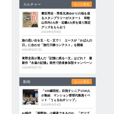
カルチャー
もっと見る
豊臣秀吉・秀長兄弟ゆかりの地を巡
るスタンプラリーがスタート 和歌
山市内5カ所・近畿6カ所を巡り限定
グッズをもらおう
2026年8月8日
旅の思い出を五・七・五で！ エースが「かばんの
日」に合わせ「旅行川柳コンテスト」を開催
2026年8月7日
東野圭吾が選んだ「記憶に残る一文」はどれ？ 最
新作『永遠の記憶』発売で読者参加型キャンペーン
2026年8月7日
動画
もっと見る
「100歳現役」目指すシニア1500人
が集結 マンション管理代務員イベ
ント「うぇるねすシップ」
2026年8月4日
AI時代、「暗黙知」は継承できるのか 「デジブ