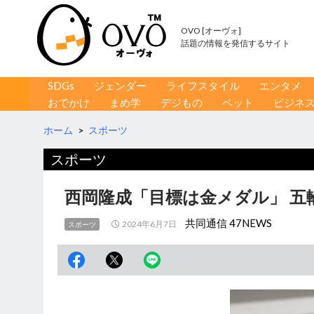
OVO [オーヴォ]
話題の情報を発信するサイト
コンテンツへ移動
検
SDGs
ジェンダー
ライフスタイル
エンタメ
索
おでかけ
まめ学
デジもの
ペット
ビジネ
ホーム
>
スポーツ
スポーツ
西岡隆成「目標は金メダル」 五
共同通信 47NEWS
2024年6月7日
スポーツ