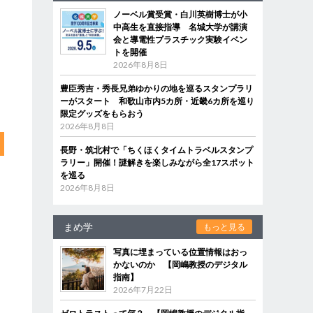
ノーベル賞受賞・白川英樹博士が小
中高生を直接指導 名城大学が講演
会と導電性プラスチック実験イベン
トを開催
2026年8月8日
豊臣秀吉・秀長兄弟ゆかりの地を巡るスタンプラリ
ーがスタート 和歌山市内5カ所・近畿6カ所を巡り
限定グッズをもらおう
2026年8月8日
長野・筑北村で「ちくほくタイムトラベルスタンプ
ラリー」開催！謎解きを楽しみながら全17スポット
を巡る
2026年8月8日
まめ学
もっと見る
写真に埋まっている位置情報はおっ
かないのか 【岡嶋教授のデジタル
指南】
2026年7月22日