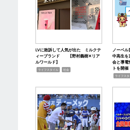
LVに敗訴して人気が出た ミルクテ
ノーベル
ィーブランド 【野村義樹✕リア
中高生を
ルワールド】
会と導電
トを開催
,
,
ライフスタイル
社会
,
ライフスタ