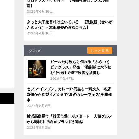
ゼロトラストって何？ 【岡嶋教授のデジタル指
南】
2026年6月18日
きっと大平元首相は泣いている 【政眼鏡（せいが
んきょう）－本田雅俊の政治コラム】
2026年6月10日
グルメ
もっと見る
ビールだけ飲むと倒れる「ふらつく
ビアグラス」発売 “強制的に水を飲
む”仕掛けで適正飲酒を後押し
2026年8月7日
セブン‐イレブン、カレー15商品を一斉投入 名店
監修から冷製うどんまで“夏のカレーフェス”を開催
中
2026年8月6日
横浜高島屋で「韓国市場」がスタート 人気グルメ
から雑貨まで約30ブランドが集結
2026年8月5日