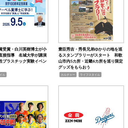
賞受賞・白川英樹博士が小
豊臣秀吉・秀長兄弟ゆかりの地を巡
直接指導 名城大学が講演
るスタンプラリーがスタート 和歌
性プラスチック実験イベン
山市内5カ所・近畿6カ所を巡り限定
グッズをもらおう
,
,
イル
カルチャー
ライフスタイル