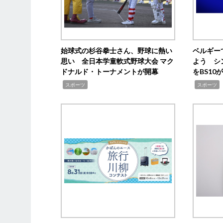
始球式の杉谷拳士さん、野球に熱い
ベルギー
思い 全日本学童軟式野球大会 マク
よう シ
ドナルド・トーナメントが開幕
をBS1
,
,
スポーツ
スポーツ