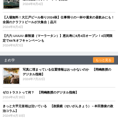
2026年8月6日
【入場無料！大江戸ビール祭り2026秋】仕事帰りの一杯や週末の昼飲みにも！
全国のクラフトビールが大集合｜品川
2026年8月6日
【六六-LIULIU-麻辣湯（マーラータン）】恵比寿に8月6日オープン！6日間限
定で66％オフキャンペーンも
2026年8月5日
まめ学
もっと見る
写真に埋まっている位置情報はおっかないのか 【岡嶋教授の
デジタル指南】
2026年7月22日
ゼロトラストって何？ 【岡嶋教授のデジタル指南】
2026年6月18日
きっと大平元首相は泣いている 【政眼鏡（せいがんきょう）－本田雅俊の政
治コラム】
2026年6月10日