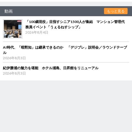
動画
もっと見る
「100歳現役」目指すシニア1500人が集結 マンション管理代
務員イベント「うぇるねすシップ」
2026年8月4日
AI時代、「暗黙知」は継承できるのか 「デジブレ」説明会／ラウンドテーブ
ル
2026年8月3日
紀伊勝浦の魅力を堪能 ホテル浦島、日昇館をリニューアル
2026年8月3日