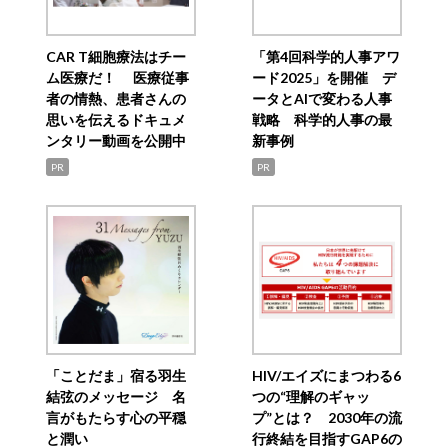
CAR T細胞療法はチー
「第4回科学的人事アワ
ム医療だ！ 医療従事
ード2025」を開催 デ
者の情熱、患者さんの
ータとAIで変わる人事
思いを伝えるドキュメ
戦略 科学的人事の最
ンタリー動画を公開中
新事例
PR
PR
「ことだま」宿る羽生
HIV/エイズにまつわる6
結弦のメッセージ 名
つの“理解のギャッ
言がもたらす心の平穏
プ”とは？ 2030年の流
と潤い
行終結を目指すGAP6の