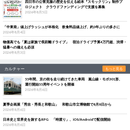
四日市の公害克服の歴史を伝える絵本『スモックリン』制作プ
ロジェクト クラウドファンディングで支援を募集
2026年8月5日
「中東発」値上げラッシュが本格化 飲食料品値上げ、約3年ぶりの多さに
2026年8月4日
物価高でも「夏は家族で長距離ドライブ」 宿泊ドライブ予算4万円超、渋滞・
猛暑への備えも必須
2026年8月3日
カルチャー
もっと見る
55年間、京の街を走り続けてきた車両 嵐山線・モボ301形、
運行開始55周年イベントを開催
2026年8月6日
夏季企画展「秀吉・秀長と和歌山」 和歌山市立博物館で8月8日から
2026年8月6日
日本史と世界史を旅するRPG 「時渡り」、iOS/Androidで配信開始
2026年8月6日