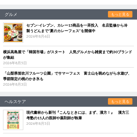
グルメ
もっと見る
セブン‐イレブン、カレー15商品を一斉投入 名店監修から冷
製うどんまで“夏のカレーフェス”を開催中
2026年8月6日
横浜高島屋で「韓国市場」がスタート 人気グルメから雑貨まで約30ブランド
が集結
2026年8月5日
「山梨県笛吹川フルーツ公園」でサマーフェス 富士山を眺めながら水遊び、
季節限定の桃のかき氷も
2026年8月3日
ヘルスケア
もっと見る
現代書林から新刊『こんなときには、まず、漢方！』 漢方三
考塾の15人の医師や薬剤師が執筆
2026年8月5日