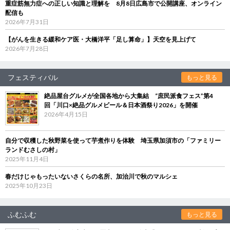
重症筋無力症への正しい知識と理解を 8月8日広島市で公開講座、オンライン
配信も
2026年7月31日
【がんを生きる緩和ケア医・大橋洋平「足し算命」】天空を見上げて
2026年7月28日
フェスティバル
もっと見る
絶品屋台グルメが全国各地から大集結 “庶民派食フェス”第4
回「川口×絶品グルメビール＆日本酒祭り2026」を開催
2026年4月15日
自分で収穫した秋野菜を使って芋煮作りを体験 埼玉県加須市の「ファミリー
ランドむさしの村」
2025年11月4日
春だけじゃもったいないさくらの名所、加治川で秋のマルシェ
2025年10月23日
ふむふむ
もっと見る