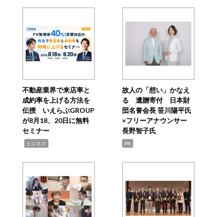
不動産業界で来店率と
故人の「想い」かなえ
成約率を上げる方法を
る 遺贈寄付 日本財
伝授 いえらぶGROUP
団名誉会長 笹川陽平氏
が8月18、20日に無料
×フリーアナウンサー
セミナー
長野智子氏
,
ビジネス
PR