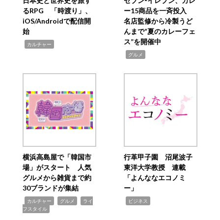
日本史と世界史を旅す
セブン‐イレブン、カレ
るRPG 「時渡り」、
ー15商品を一斉投入
iOS/Androidで配信開
名店監修から冷製うど
始
んまで“夏のカレーフェ
ス”を開催中
,
カルチャー
,
グルメ
横浜高島屋で「韓国市
行革甲子園 沼尾波子
場」がスタート 人気
東洋大学教授 連載
グルメから雑貨まで約
「よんななエコノミ
30ブランドが集結
ー」
,
,
,
,
カルチャー
グルメ
ライ
ビジネス
フスタイル