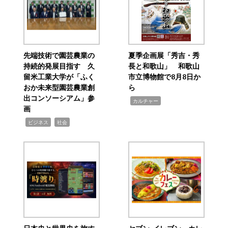
先端技術で園芸農業の
夏季企画展「秀吉・秀
持続的発展目指す 久
長と和歌山」 和歌山
留米工業大学が「ふく
市立博物館で8月8日か
おか未来型園芸農業創
ら
出コンソーシアム」参
,
カルチャー
画
,
,
ビジネス
社会