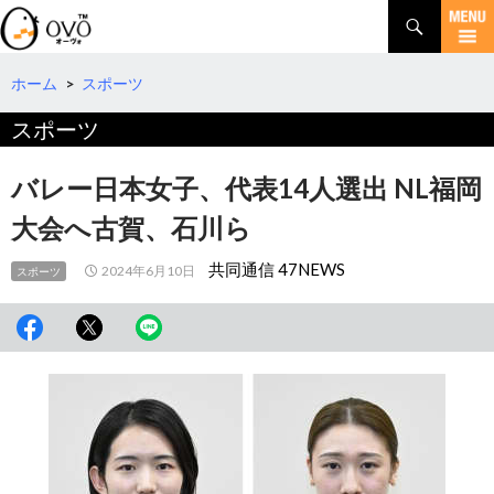
検
索
コ
ン
テ
ホーム
>
スポーツ
ン
スポーツ
ツ
へ
移
バレー日本女子、代表14人選出 NL福岡
動
大会へ古賀、石川ら
共同通信 47NEWS
2024年6月10日
スポーツ