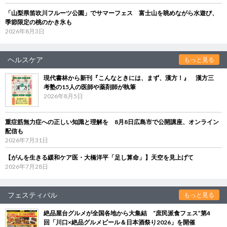
「山梨県笛吹川フルーツ公園」でサマーフェス 富士山を眺めながら水遊び、
季節限定の桃のかき氷も
2026年8月3日
ヘルスケア
もっと見る
現代書林から新刊『こんなときには、まず、漢方！』 漢方三
考塾の15人の医師や薬剤師が執筆
2026年8月5日
重症筋無力症への正しい知識と理解を 8月8日広島市で公開講座、オンライン
配信も
2026年7月31日
【がんを生きる緩和ケア医・大橋洋平「足し算命」】天空を見上げて
2026年7月28日
フェスティバル
もっと見る
絶品屋台グルメが全国各地から大集結 “庶民派食フェス”第4
回「川口×絶品グルメビール＆日本酒祭り2026」を開催