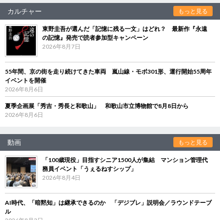
カルチャー
もっと見る
東野圭吾が選んだ「記憶に残る一文」はどれ？ 最新作『永遠
の記憶』発売で読者参加型キャンペーン
2026年8月7日
55年間、京の街を走り続けてきた車両 嵐山線・モボ301形、運行開始55周年
イベントを開催
2026年8月6日
夏季企画展「秀吉・秀長と和歌山」 和歌山市立博物館で8月8日から
2026年8月6日
動画
もっと見る
「100歳現役」目指すシニア1500人が集結 マンション管理代
務員イベント「うぇるねすシップ」
2026年8月4日
AI時代、「暗黙知」は継承できるのか 「デジブレ」説明会／ラウンドテーブ
ル