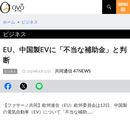
検
索
コ
ン
テ
ホーム
>
ビジネス
ン
ビジネス
ツ
へ
移
EU、中国製EVに「不当な補助金」と判
動
断
共同通信 47NEWS
2024年6月12日
ビジネス
【ファサーノ共同】欧州連合（EU）欧州委員会は12日、中国製
の電気自動車（EV）について「不当な補助……