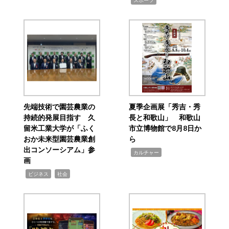
スポーツ
先端技術で園芸農業の
夏季企画展「秀吉・秀
持続的発展目指す 久
長と和歌山」 和歌山
留米工業大学が「ふく
市立博物館で8月8日か
おか未来型園芸農業創
ら
出コンソーシアム」参
,
カルチャー
画
,
,
ビジネス
社会