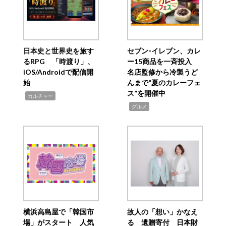
日本史と世界史を旅す
セブン‐イレブン、カレ
るRPG 「時渡り」、
ー15商品を一斉投入
iOS/Androidで配信開
名店監修から冷製うど
始
んまで“夏のカレーフェ
ス”を開催中
,
カルチャー
,
グルメ
横浜高島屋で「韓国市
故人の「想い」かなえ
場」がスタート 人気
る 遺贈寄付 日本財