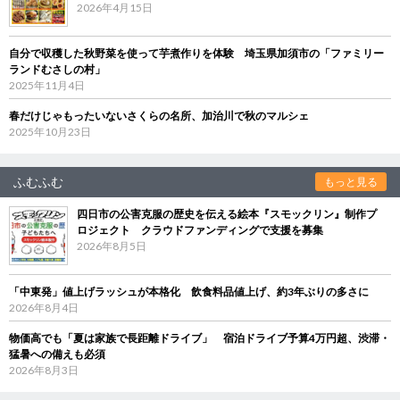
2026年4月15日
自分で収穫した秋野菜を使って芋煮作りを体験 埼玉県加須市の「ファミリー
ランドむさしの村」
2025年11月4日
春だけじゃもったいないさくらの名所、加治川で秋のマルシェ
2025年10月23日
ふむふむ
もっと見る
四日市の公害克服の歴史を伝える絵本『スモックリン』制作プ
ロジェクト クラウドファンディングで支援を募集
2026年8月5日
「中東発」値上げラッシュが本格化 飲食料品値上げ、約3年ぶりの多さに
2026年8月4日
物価高でも「夏は家族で長距離ドライブ」 宿泊ドライブ予算4万円超、渋滞・
猛暑への備えも必須
2026年8月3日