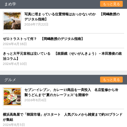
まめ学
もっと見る
写真に埋まっている位置情報はおっかないのか 【岡嶋教授の
デジタル指南】
2026年7月22日
ゼロトラストって何？ 【岡嶋教授のデジタル指南】
2026年6月18日
きっと大平元首相は泣いている 【政眼鏡（せいがんきょう）－本田雅俊の政
治コラム】
2026年6月10日
グルメ
もっと見る
セブン‐イレブン、カレー15商品を一斉投入 名店監修から冷
製うどんまで“夏のカレーフェス”を開催中
2026年8月6日
横浜高島屋で「韓国市場」がスタート 人気グルメから雑貨まで約30ブランド
が集結
2026年8月5日