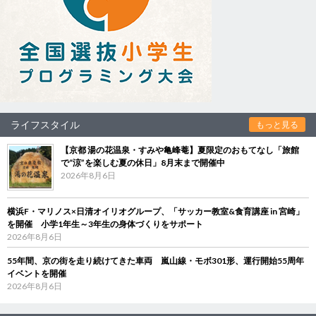
ライフスタイル
もっと見る
【京都 湯の花温泉・すみや亀峰菴】夏限定のおもてなし「旅館
で“涼”を楽しむ夏の休日」8月末まで開催中
2026年8月6日
横浜F・マリノス×日清オイリオグループ、「サッカー教室&食育講座 in 宮崎」
を開催 小学1年生～3年生の身体づくりをサポート
2026年8月6日
55年間、京の街を走り続けてきた車両 嵐山線・モボ301形、運行開始55周年
イベントを開催
2026年8月6日