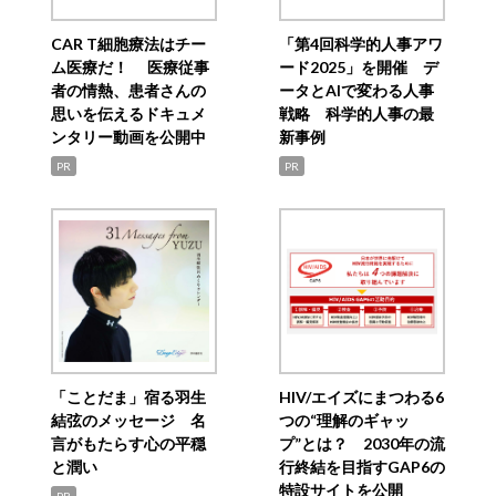
CAR T細胞療法はチー
「第4回科学的人事アワ
ム医療だ！ 医療従事
ード2025」を開催 デ
者の情熱、患者さんの
ータとAIで変わる人事
思いを伝えるドキュメ
戦略 科学的人事の最
ンタリー動画を公開中
新事例
PR
PR
「ことだま」宿る羽生
HIV/エイズにまつわる6
結弦のメッセージ 名
つの“理解のギャッ
言がもたらす心の平穏
プ”とは？ 2030年の流
と潤い
行終結を目指すGAP6の
特設サイトを公開