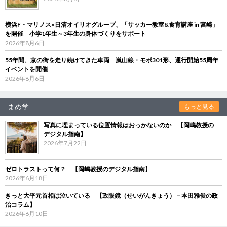
横浜F・マリノス×日清オイリオグループ、「サッカー教室&食育講座 in 宮崎」
を開催 小学1年生～3年生の身体づくりをサポート
2026年8月6日
55年間、京の街を走り続けてきた車両 嵐山線・モボ301形、運行開始55周年
イベントを開催
2026年8月6日
まめ学
もっと見る
写真に埋まっている位置情報はおっかないのか 【岡嶋教授の
デジタル指南】
2026年7月22日
ゼロトラストって何？ 【岡嶋教授のデジタル指南】
2026年6月18日
きっと大平元首相は泣いている 【政眼鏡（せいがんきょう）－本田雅俊の政
治コラム】
2026年6月10日