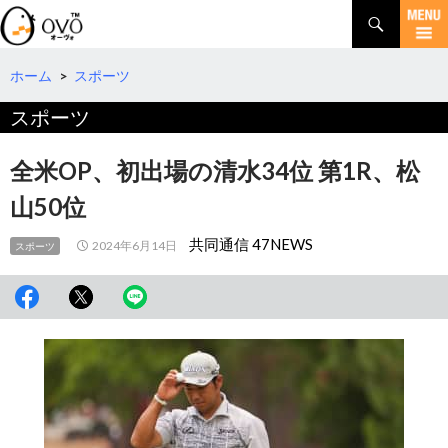
検
索
コ
ン
テ
ホーム
>
スポーツ
ン
スポーツ
ツ
へ
移
全米OP、初出場の清水34位 第1R、松
動
山50位
共同通信 47NEWS
2024年6月14日
スポーツ