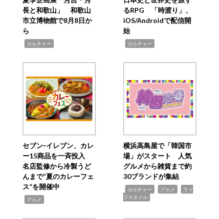
長と和歌山」 和歌山
るRPG 「時渡り」、
市立博物館で8月8日か
iOS/Androidで配信開
ら
始
,
,
カルチャー
カルチャー
セブン‐イレブン、カレ
横浜高島屋で「韓国市
ー15商品を一斉投入
場」がスタート 人気
名店監修から冷製うど
グルメから雑貨まで約
んまで“夏のカレーフェ
30ブランドが集結
ス”を開催中
,
,
,
カルチャー
グルメ
ライ
フスタイル
,
グルメ