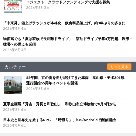
ロジェクト クラウドファンディングで支援を募集
2026年8月5日
「中東発」値上げラッシュが本格化 飲食料品値上げ、約3年ぶりの多さに
2026年8月4日
物価高でも「夏は家族で長距離ドライブ」 宿泊ドライブ予算4万円超、渋滞・
猛暑への備えも必須
2026年8月3日
カルチャー
もっと見る
55年間、京の街を走り続けてきた車両 嵐山線・モボ301形、
運行開始55周年イベントを開催
2026年8月6日
夏季企画展「秀吉・秀長と和歌山」 和歌山市立博物館で8月8日から
2026年8月6日
日本史と世界史を旅するRPG 「時渡り」、iOS/Androidで配信開始
2026年8月6日