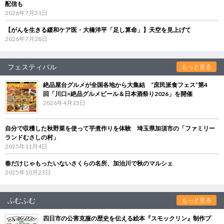
配信も
2026年7月31日
【がんを生きる緩和ケア医・大橋洋平「足し算命」】天空を見上げて
2026年7月28日
フェスティバル
もっと見る
絶品屋台グルメが全国各地から大集結 “庶民派食フェス”第4
回「川口×絶品グルメビール＆日本酒祭り2026」を開催
2026年4月15日
自分で収穫した秋野菜を使って芋煮作りを体験 埼玉県加須市の「ファミリー
ランドむさしの村」
2025年11月4日
春だけじゃもったいないさくらの名所、加治川で秋のマルシェ
2025年10月23日
ふむふむ
もっと見る
四日市の公害克服の歴史を伝える絵本『スモックリン』制作プ