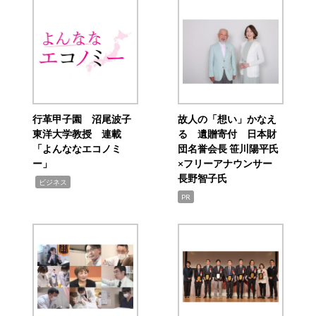
行革甲子園 沼尾波子
故人の「想い」かなえ
東洋大学教授 連載
る 遺贈寄付 日本財
「よんななエコノミ
団名誉会長 笹川陽平氏
ー」
×フリーアナウンサー
長野智子氏
,
ビジネス
PR