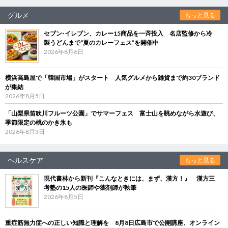
グルメ
もっと見る
セブン‐イレブン、カレー15商品を一斉投入 名店監修から冷
製うどんまで“夏のカレーフェス”を開催中
2026年8月6日
横浜高島屋で「韓国市場」がスタート 人気グルメから雑貨まで約30ブランド
が集結
2026年8月5日
「山梨県笛吹川フルーツ公園」でサマーフェス 富士山を眺めながら水遊び、
季節限定の桃のかき氷も
2026年8月3日
ヘルスケア
もっと見る
現代書林から新刊『こんなときには、まず、漢方！』 漢方三
考塾の15人の医師や薬剤師が執筆
2026年8月5日
重症筋無力症への正しい知識と理解を 8月8日広島市で公開講座、オンライン