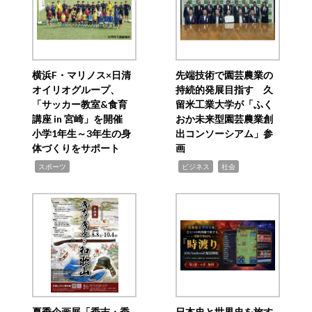
横浜F・マリノス×日清
先端技術で園芸農業の
オイリオグループ、
持続的発展目指す 久
「サッカー教室&食育
留米工業大学が「ふく
講座 in 宮崎」を開催
おか未来型園芸農業創
小学1年生～3年生の身
出コンソーシアム」参
体づくりをサポート
画
,
,
,
スポーツ
ビジネス
社会
夏季企画展「秀吉・秀
日本史と世界史を旅す