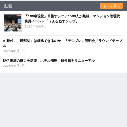
動画
もっと見る
「100歳現役」目指すシニア1500人が集結 マンション管理代
務員イベント「うぇるねすシップ」
2026年8月4日
AI時代、「暗黙知」は継承できるのか 「デジブレ」説明会／ラウンドテーブ
ル
2026年8月3日
紀伊勝浦の魅力を堪能 ホテル浦島、日昇館をリニューアル
2026年8月3日