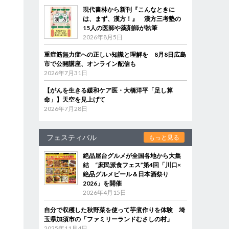
現代書林から新刊『こんなときに
は、まず、漢方！』 漢方三考塾の
15人の医師や薬剤師が執筆
2026年8月5日
重症筋無力症への正しい知識と理解を 8月8日広島
市で公開講座、オンライン配信も
2026年7月31日
【がんを生きる緩和ケア医・大橋洋平「足し算
命」】天空を見上げて
2026年7月28日
フェスティバル
もっと見る
絶品屋台グルメが全国各地から大集
結 “庶民派食フェス”第4回「川口×
絶品グルメビール＆日本酒祭り
2026」を開催
2026年4月15日
自分で収穫した秋野菜を使って芋煮作りを体験 埼
玉県加須市の「ファミリーランドむさしの村」
2025年11月4日