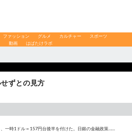
ファッション
グルメ
カルチャー
スポーツ
ス
動画
はばたけラボ
小せずとの見方
、一時1ドル＝157円台後半を付けた。日銀の金融政策……