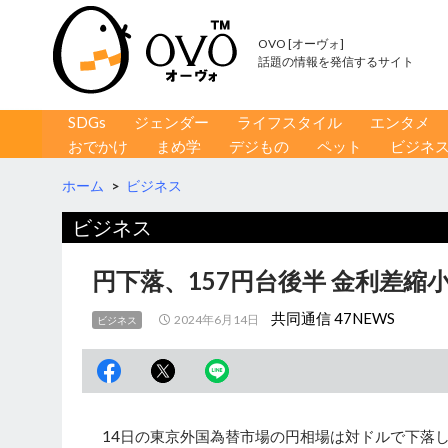
OVO [オーヴォ]
話題の情報を発信するサイト
コンテンツへ移動
検
SDGs
ジェンダー
ライフスタイル
エンタメ
索
おでかけ
まめ学
デジもの
ペット
ビジネ
ホーム
>
ビジネス
ビジネス
円下落、157円台後半 金利差縮
共同通信 47NEWS
2024年6月14日
ビジネス
14日の東京外国為替市場の円相場は対ドルで下落し