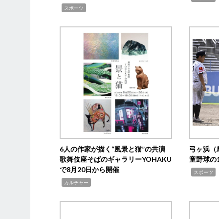
,
スポーツ
6人の作家が描く“風景と猫”の共演
弓ヶ浜（
歌舞伎座そばのギャラリーYOHAKU
童野球の
で8月20日から開催
,
スポーツ
,
カルチャー