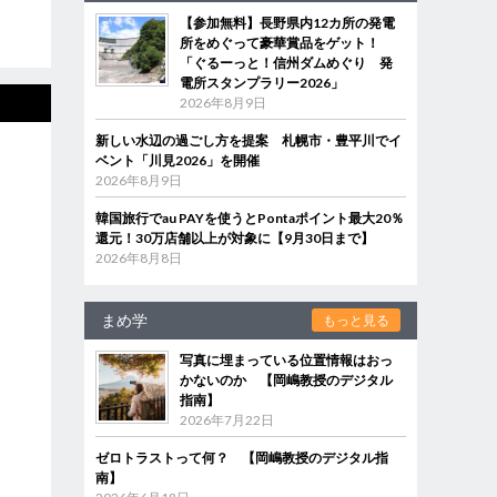
【参加無料】長野県内12カ所の発電
所をめぐって豪華賞品をゲット！
「ぐるーっと！信州ダムめぐり 発
電所スタンプラリー2026」
2026年8月9日
新しい水辺の過ごし方を提案 札幌市・豊平川でイ
ベント「川見2026」を開催
2026年8月9日
韓国旅行でau PAYを使うとPontaポイント最大20％
還元！30万店舗以上が対象に【9月30日まで】
2026年8月8日
まめ学
もっと見る
写真に埋まっている位置情報はおっ
かないのか 【岡嶋教授のデジタル
指南】
2026年7月22日
ゼロトラストって何？ 【岡嶋教授のデジタル指
南】