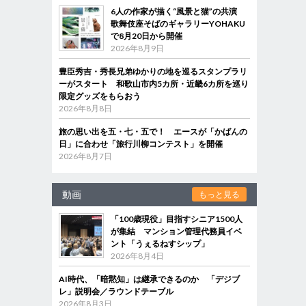
6人の作家が描く“風景と猫”の共演
歌舞伎座そばのギャラリーYOHAKU
で8月20日から開催
2026年8月9日
豊臣秀吉・秀長兄弟ゆかりの地を巡るスタンプラリ
ーがスタート 和歌山市内5カ所・近畿6カ所を巡り
限定グッズをもらおう
2026年8月8日
旅の思い出を五・七・五で！ エースが「かばんの
日」に合わせ「旅行川柳コンテスト」を開催
2026年8月7日
動画
もっと見る
「100歳現役」目指すシニア1500人
が集結 マンション管理代務員イベ
ント「うぇるねすシップ」
2026年8月4日
AI時代、「暗黙知」は継承できるのか 「デジブ
レ」説明会／ラウンドテーブル
2026年8月3日