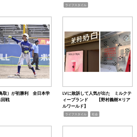
,
ライフスタイル
鳥取）が初勝利 全日本学
LVに敗訴して人気が出た ミルクテ
1回戦
ィーブランド 【野村義樹✕リア
ルワールド】
,
,
ライフスタイル
社会