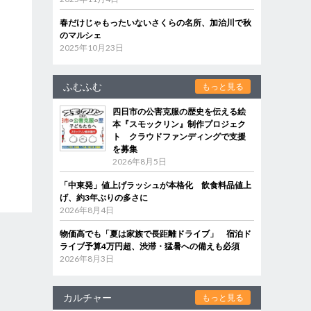
春だけじゃもったいないさくらの名所、加治川で秋
のマルシェ
2025年10月23日
ふむふむ
もっと見る
四日市の公害克服の歴史を伝える絵
本『スモックリン』制作プロジェク
ト クラウドファンディングで支援
を募集
2026年8月5日
「中東発」値上げラッシュが本格化 飲食料品値上
げ、約3年ぶりの多さに
2026年8月4日
物価高でも「夏は家族で長距離ドライブ」 宿泊ド
ライブ予算4万円超、渋滞・猛暑への備えも必須
2026年8月3日
カルチャー
もっと見る