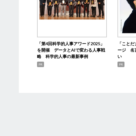
「第4回科学的人事アワード2025」
「ことだ
を開催 データとAIで変わる人事戦
ージ 名
略 科学的人事の最新事例
い
PR
PR