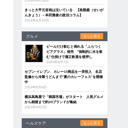
2026年6月18日
きっと大平元首相は泣いている 【政眼鏡（せいが
んきょう）－本田雅俊の政治コラム】
2026年6月10日
グルメ
もっと見る
ビールだけ飲むと倒れる「ふらつく
ビアグラス」発売 “強制的に水を飲
む”仕掛けで適正飲酒を後押し
2026年8月7日
セブン‐イレブン、カレー15商品を一斉投入 名店
監修から冷製うどんまで“夏のカレーフェス”を開催
中
2026年8月6日
横浜高島屋で「韓国市場」がスタート 人気グルメ
から雑貨まで約30ブランドが集結
2026年8月5日
ヘルスケア
もっと見る