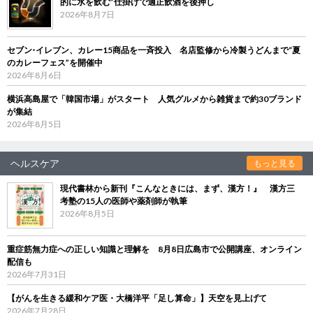
的に水を飲む”仕掛けで適正飲酒を後押し
2026年8月7日
セブン‐イレブン、カレー15商品を一斉投入 名店監修から冷製うどんまで“夏
のカレーフェス”を開催中
2026年8月6日
横浜高島屋で「韓国市場」がスタート 人気グルメから雑貨まで約30ブランド
が集結
2026年8月5日
ヘルスケア
もっと見る
現代書林から新刊『こんなときには、まず、漢方！』 漢方三
考塾の15人の医師や薬剤師が執筆
2026年8月5日
重症筋無力症への正しい知識と理解を 8月8日広島市で公開講座、オンライン
配信も
2026年7月31日
【がんを生きる緩和ケア医・大橋洋平「足し算命」】天空を見上げて
2026年7月28日