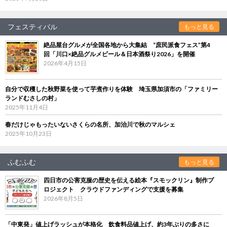
フェスティバル
もっと見る
絶品屋台グルメが全国各地から大集結 “庶民派食フェス”第4
回「川口×絶品グルメビール＆日本酒祭り2026」を開催
2026年4月15日
自分で収穫した秋野菜を使って芋煮作りを体験 埼玉県加須市の「ファミリー
ランドむさしの村」
2025年11月4日
春だけじゃもったいないさくらの名所、加治川で秋のマルシェ
2025年10月23日
ふむふむ
もっと見る
四日市の公害克服の歴史を伝える絵本『スモックリン』制作プ
ロジェクト クラウドファンディングで支援を募集
2026年8月5日
「中東発」値上げラッシュが本格化 飲食料品値上げ、約3年ぶりの多さに