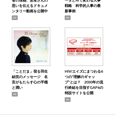
者の情熱、患者さんの
ータとAIで変わる人事
思いを伝えるドキュメ
戦略 科学的人事の最
ンタリー動画を公開中
新事例
PR
PR
「ことだま」宿る羽生
HIV/エイズにまつわる6
結弦のメッセージ 名
つの“理解のギャッ
言がもたらす心の平穏
プ”とは？ 2030年の流
と潤い
行終結を目指すGAP6の
特設サイトを公開
PR
PR