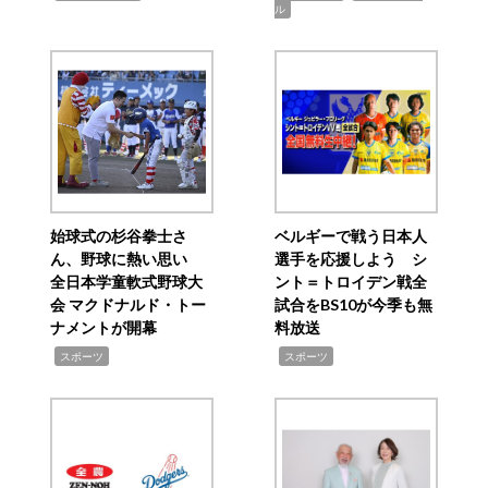
ル
始球式の杉谷拳士さ
ベルギーで戦う日本人
ん、野球に熱い思い
選手を応援しよう シ
全日本学童軟式野球大
ント＝トロイデン戦全
会 マクドナルド・トー
試合をBS10が今季も無
ナメントが開幕
料放送
,
,
スポーツ
スポーツ