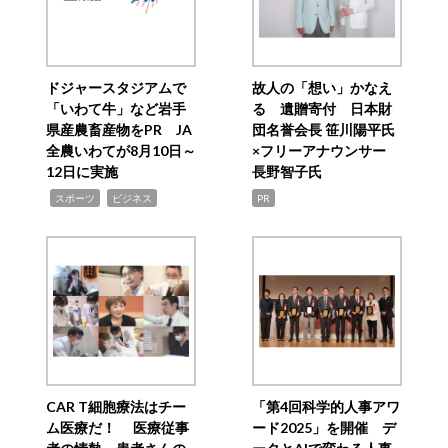
ドジャースタジアムで
故人の「想い」かなえ
「いわて牛」など岩手
る 遺贈寄付 日本財
県産農畜産物をPR JA
団名誉会長 笹川陽平氏
全農いわてが8月10日～
×フリーアナウンサー
12日に実施
長野智子氏
,
,
スポーツ
ビジネス
PR
CAR T細胞療法はチー
「第4回科学的人事アワ
ム医療だ！ 医療従事
ード2025」を開催 デ