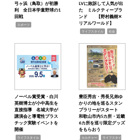
弓ヶ浜（鳥取）が初勝
LVに敗訴して人気が出
利 全日本学童野球の1
た ミルクティーブラ
回戦
ンド 【野村義樹✕
リアルワールド】
,
スポーツ
,
,
ライフスタイル
社会
ノーベル賞受賞・白川
豊臣秀吉・秀長兄弟ゆ
英樹博士が小中高生を
かりの地を巡るスタン
直接指導 名城大学が
プラリーがスタート
講演会と導電性プラス
和歌山市内5カ所・近畿
チック実験イベントを
6カ所を巡り限定グッズ
開催
をもらおう
,
,
,
ライフスタイル
カルチャー
ライフスタイ