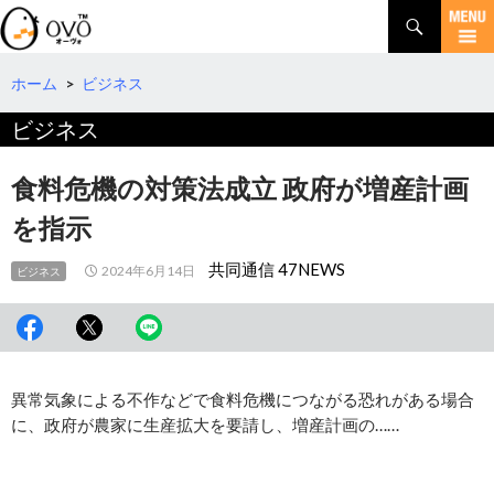
検
索
コ
ン
テ
ホーム
>
ビジネス
ン
ビジネス
ツ
へ
移
食料危機の対策法成立 政府が増産計画
動
を指示
共同通信 47NEWS
2024年6月14日
ビジネス
異常気象による不作などで食料危機につながる恐れがある場合
に、政府が農家に生産拡大を要請し、増産計画の……