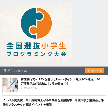
ライフスタイル
もっと見る
韓国旅行でau PAYを使うとPontaポイント最大20％還元！30
万店舗以上が対象に【9月30日まで】
2026年8月8日
ノーベル賞受賞・白川英樹博士が小中高生を直接指導 名城大学が講演会と導
電性プラスチック実験イベントを開催