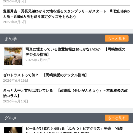
2026年8月8日
豊臣秀吉・秀長兄弟ゆかりの地を巡るスタンプラリーがスタート 和歌山市内5
カ所・近畿6カ所を巡り限定グッズをもらおう
2026年8月8日
まめ学
もっと見る
写真に埋まっている位置情報はおっかないのか 【岡嶋教授の
デジタル指南】
2026年7月22日
ゼロトラストって何？ 【岡嶋教授のデジタル指南】
2026年6月18日
きっと大平元首相は泣いている 【政眼鏡（せいがんきょう）－本田雅俊の政
治コラム】
2026年6月10日
グルメ
もっと見る
ビールだけ飲むと倒れる「ふらつくビアグラス」発売 “強制