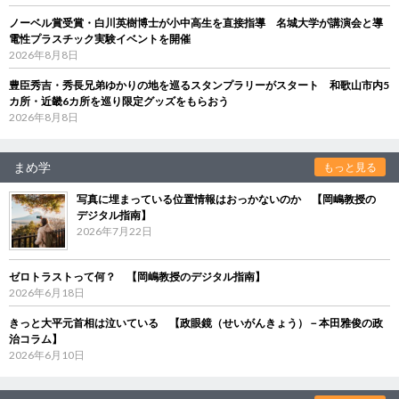
ノーベル賞受賞・白川英樹博士が小中高生を直接指導 名城大学が講演会と導
電性プラスチック実験イベントを開催
2026年8月8日
豊臣秀吉・秀長兄弟ゆかりの地を巡るスタンプラリーがスタート 和歌山市内5
カ所・近畿6カ所を巡り限定グッズをもらおう
2026年8月8日
まめ学
もっと見る
写真に埋まっている位置情報はおっかないのか 【岡嶋教授の
デジタル指南】
2026年7月22日
ゼロトラストって何？ 【岡嶋教授のデジタル指南】
2026年6月18日
きっと大平元首相は泣いている 【政眼鏡（せいがんきょう）－本田雅俊の政
治コラム】
2026年6月10日