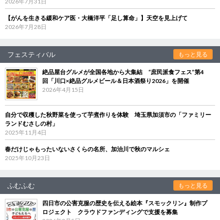
2026年7月31日
【がんを生きる緩和ケア医・大橋洋平「足し算命」】天空を見上げて
2026年7月28日
フェスティバル
もっと見る
絶品屋台グルメが全国各地から大集結 “庶民派食フェス”第4
回「川口×絶品グルメビール＆日本酒祭り2026」を開催
2026年4月15日
自分で収穫した秋野菜を使って芋煮作りを体験 埼玉県加須市の「ファミリー
ランドむさしの村」
2025年11月4日
春だけじゃもったいないさくらの名所、加治川で秋のマルシェ
2025年10月23日
ふむふむ
もっと見る
四日市の公害克服の歴史を伝える絵本『スモックリン』制作プ
ロジェクト クラウドファンディングで支援を募集