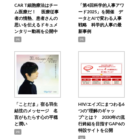
CAR T細胞療法はチー
「第4回科学的人事アワ
ム医療だ！ 医療従事
ード2025」を開催 デ
者の情熱、患者さんの
ータとAIで変わる人事
思いを伝えるドキュメ
戦略 科学的人事の最
ンタリー動画を公開中
新事例
PR
PR
「ことだま」宿る羽生
HIV/エイズにまつわる6
結弦のメッセージ 名
つの“理解のギャッ
言がもたらす心の平穏
プ”とは？ 2030年の流
と潤い
行終結を目指すGAP6の
特設サイトを公開
PR
PR