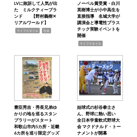
LVに敗訴して人気が出
ノーベル賞受賞・白川
た ミルクティーブラ
英樹博士が小中高生を
ンド 【野村義樹✕
直接指導 名城大学が
リアルワールド】
講演会と導電性プラス
チック実験イベントを
,
,
ライフスタイル
社会
開催
,
ライフスタイル
豊臣秀吉・秀長兄弟ゆ
始球式の杉谷拳士さ
かりの地を巡るスタン
ん、野球に熱い思い
プラリーがスタート
全日本学童軟式野球大
和歌山市内5カ所・近畿
会 マクドナルド・トー
6カ所を巡り限定グッズ
ナメントが開幕