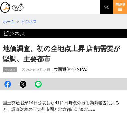
検
索
コ
ン
テ
ホーム
>
ビジネス
ン
ビジネス
ツ
へ
移
地価調査、初の全地点上昇 店舗需要が
動
堅調、主要都市
共同通信 47NEWS
2024年6月14日
ビジネス
国土交通省が14日公表した4月1日時点の地価動向報告による
と、調査対象の三大都市圏と地方都市計80地……