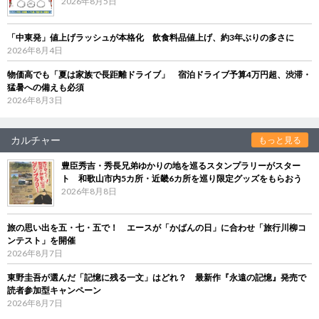
2026年8月5日
「中東発」値上げラッシュが本格化 飲食料品値上げ、約3年ぶりの多さに
2026年8月4日
物価高でも「夏は家族で長距離ドライブ」 宿泊ドライブ予算4万円超、渋滞・
猛暑への備えも必須
2026年8月3日
カルチャー
もっと見る
豊臣秀吉・秀長兄弟ゆかりの地を巡るスタンプラリーがスター
ト 和歌山市内5カ所・近畿6カ所を巡り限定グッズをもらおう
2026年8月8日
旅の思い出を五・七・五で！ エースが「かばんの日」に合わせ「旅行川柳コ
ンテスト」を開催
2026年8月7日
東野圭吾が選んだ「記憶に残る一文」はどれ？ 最新作『永遠の記憶』発売で
読者参加型キャンペーン
2026年8月7日