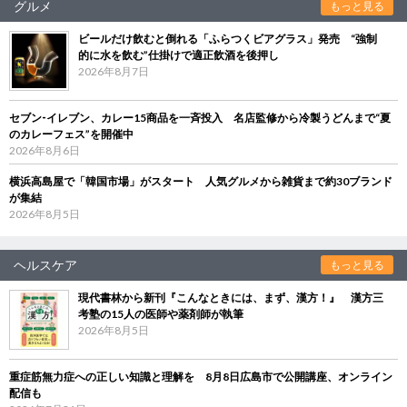
グルメ
もっと見る
ビールだけ飲むと倒れる「ふらつくビアグラス」発売 “強制
的に水を飲む”仕掛けで適正飲酒を後押し
2026年8月7日
セブン‐イレブン、カレー15商品を一斉投入 名店監修から冷製うどんまで“夏
のカレーフェス”を開催中
2026年8月6日
横浜高島屋で「韓国市場」がスタート 人気グルメから雑貨まで約30ブランド
が集結
2026年8月5日
ヘルスケア
もっと見る
現代書林から新刊『こんなときには、まず、漢方！』 漢方三
考塾の15人の医師や薬剤師が執筆
2026年8月5日
重症筋無力症への正しい知識と理解を 8月8日広島市で公開講座、オンライン
配信も