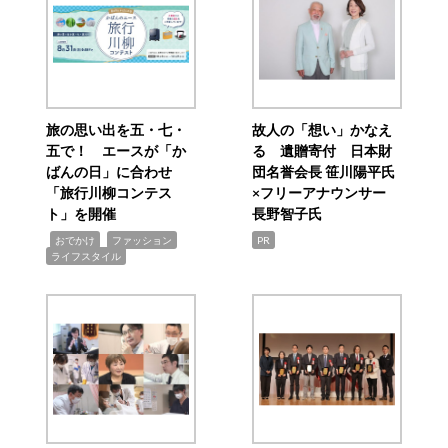
旅の思い出を五・七・
故人の「想い」かなえ
五で！ エースが「か
る 遺贈寄付 日本財
ばんの日」に合わせ
団名誉会長 笹川陽平氏
「旅行川柳コンテス
×フリーアナウンサー
ト」を開催
長野智子氏
,
,
,
おでかけ
ファッション
PR
ライフスタイル