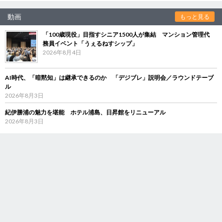
動画
もっと見る
「100歳現役」目指すシニア1500人が集結 マンション管理代
務員イベント「うぇるねすシップ」
2026年8月4日
AI時代、「暗黙知」は継承できるのか 「デジブレ」説明会／ラウンドテーブ
ル
2026年8月3日
紀伊勝浦の魅力を堪能 ホテル浦島、日昇館をリニューアル
2026年8月3日