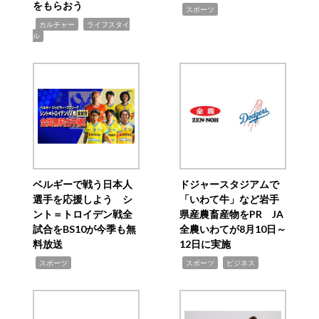
をもらおう
,
スポーツ
,
,
カルチャー
ライフスタイ
ル
ベルギーで戦う日本人
ドジャースタジアムで
選手を応援しよう シ
「いわて牛」など岩手
ント＝トロイデン戦全
県産農畜産物をPR JA
試合をBS10が今季も無
全農いわてが8月10日～
料放送
12日に実施
,
,
,
スポーツ
スポーツ
ビジネス