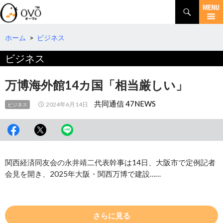
検
索
コ
ン
テ
ホーム
>
ビジネス
ン
ビジネス
ツ
へ
移
万博海外館14カ国「相当厳しい」
動
共同通信 47NEWS
2024年6月14日
ビジネス
関西経済同友会の永井靖二代表幹事は14日、大阪市で定例記者
会見を開き、2025年大阪・関西万博で建設……
さらに見る