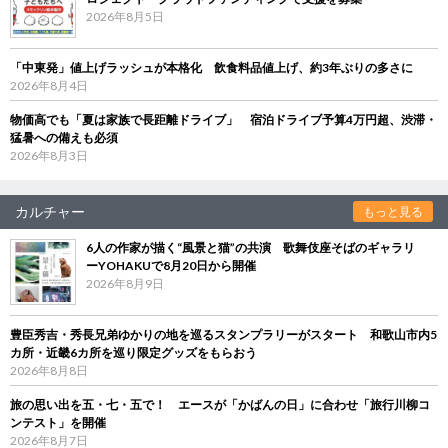
2026年8月5日
「中東発」値上げラッシュが本格化 飲食料品値上げ、約3年ぶりの多さに
2026年8月4日
物価高でも「夏は家族で長距離ドライブ」 宿泊ドライブ予算4万円超、渋滞・
猛暑への備えも必須
2026年8月3日
カルチャー
もっと見る
6人の作家が描く“風景と猫”の共演 歌舞伎座そばのギャラリ
ーYOHAKUで8月20日から開催
2026年8月9日
豊臣秀吉・秀長兄弟ゆかりの地を巡るスタンプラリーがスタート 和歌山市内5
カ所・近畿6カ所を巡り限定グッズをもらおう
2026年8月8日
旅の思い出を五・七・五で！ エースが「かばんの日」に合わせ「旅行川柳コ
ンテスト」を開催
2026年8月7日