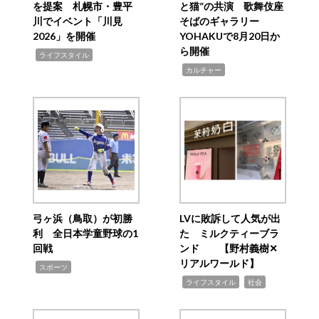
を提案 札幌市・豊平
と猫”の共演 歌舞伎座
川でイベント「川見
そばのギャラリー
2026」を開催
YOHAKUで8月20日か
ら開催
,
ライフスタイル
,
カルチャー
弓ヶ浜（鳥取）が初勝
LVに敗訴して人気が出
利 全日本学童野球の1
た ミルクティーブラ
回戦
ンド 【野村義樹✕
リアルワールド】
,
スポーツ
,
,
ライフスタイル
社会