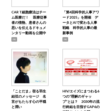
CAR T細胞療法はチー
「第4回科学的人事アワ
ム医療だ！ 医療従事
ード2025」を開催 デ
者の情熱、患者さんの
ータとAIで変わる人事
思いを伝えるドキュメ
戦略 科学的人事の最
ンタリー動画を公開中
新事例
PR
PR
「ことだま」宿る羽生
HIV/エイズにまつわる6
結弦のメッセージ 名
つの“理解のギャッ
言がもたらす心の平穏
プ”とは？ 2030年の流
と潤い
行終結を目指すGAP6の