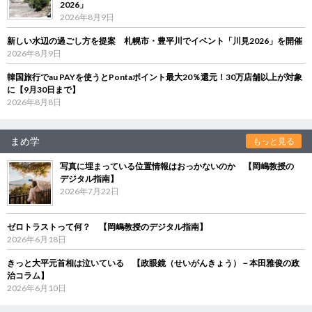
2026」
2026年8月9日
新しい水辺の過ごし方を提案 札幌市・豊平川でイベント「川見2026」を開催
2026年8月9日
韓国旅行でau PAYを使うとPontaポイント最大20％還元！30万店舗以上が対象
に【9月30日まで】
2026年8月8日
まめ学
もっと見る
写真に埋まっている位置情報はおっかないのか 【岡嶋教授の
デジタル指南】
2026年7月22日
ゼロトラストって何？ 【岡嶋教授のデジタル指南】
2026年6月18日
きっと大平元首相は泣いている 【政眼鏡（せいがんきょう）－本田雅俊の政
治コラム】
2026年6月10日