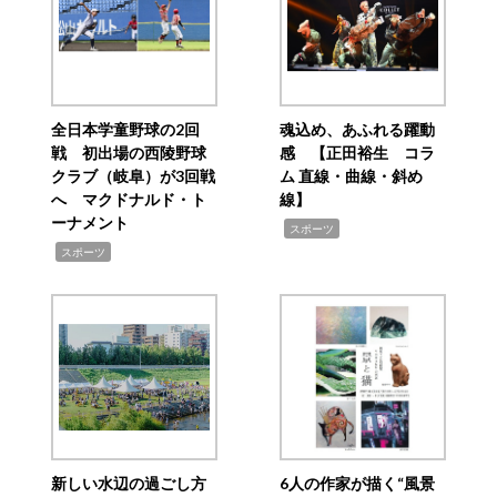
全日本学童野球の2回
魂込め、あふれる躍動
戦 初出場の西陵野球
感 【正田裕生 コラ
クラブ（岐阜）が3回戦
ム 直線・曲線・斜め
へ マクドナルド・ト
線】
ーナメント
,
スポーツ
,
スポーツ
新しい水辺の過ごし方
6人の作家が描く“風景