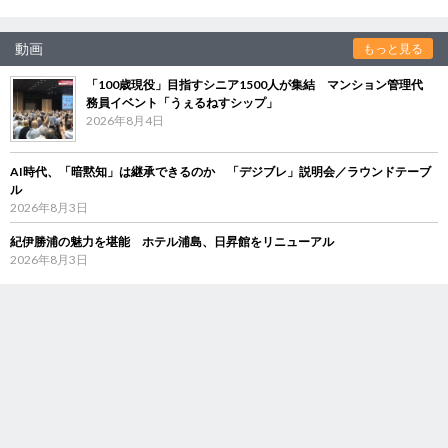
動画
もっと見る
「100歳現役」目指すシニア1500人が集結 マンション管理代
務員イベント「うぇるねすシップ」
2026年8月4日
AI時代、「暗黙知」は継承できるのか 「デジブレ」説明会／ラウンドテーブ
ル
2026年8月3日
紀伊勝浦の魅力を堪能 ホテル浦島、日昇館をリニューアル
2026年8月3日