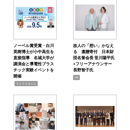
ノーベル賞受賞・白川
故人の「想い」かなえ
英樹博士が小中高生を
る 遺贈寄付 日本財
直接指導 名城大学が
団名誉会長 笹川陽平氏
講演会と導電性プラス
×フリーアナウンサー
チック実験イベントを
長野智子氏
開催
PR
,
ライフスタイル