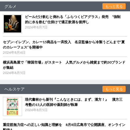
グルメ
もっと見る
ビールだけ飲むと倒れる「ふらつくビアグラス」発売 “強制
的に水を飲む”仕掛けで適正飲酒を後押し
2026年8月7日
セブン‐イレブン、カレー15商品を一斉投入 名店監修から冷製うどんまで“夏
のカレーフェス”を開催中
2026年8月6日
横浜高島屋で「韓国市場」がスタート 人気グルメから雑貨まで約30ブランド
が集結
2026年8月5日
ヘルスケア
もっと見る
現代書林から新刊『こんなときには、まず、漢方！』 漢方三
考塾の15人の医師や薬剤師が執筆
2026年8月5日
重症筋無力症への正しい知識と理解を 8月8日広島市で公開講座、オンライン
配信も