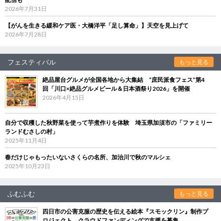
2026年7月31日
【がんを生きる緩和ケア医・大橋洋平「足し算命」】天空を見上げて
2026年7月28日
フェスティバル
もっと見る
絶品屋台グルメが全国各地から大集結 “庶民派食フェス”第4
回「川口×絶品グルメビール＆日本酒祭り2026」を開催
2026年4月15日
自分で収穫した秋野菜を使って芋煮作りを体験 埼玉県加須市の「ファミリー
ランドむさしの村」
2025年11月4日
春だけじゃもったいないさくらの名所、加治川で秋のマルシェ
2025年10月23日
ふむふむ
もっと見る
四日市の公害克服の歴史を伝える絵本『スモックリン』制作プ
ロジェクト クラウドファンディングで支援を募集