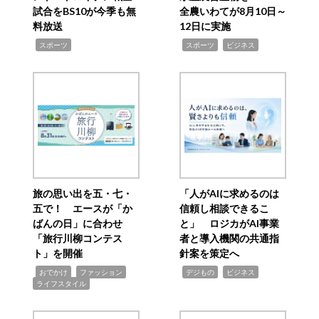
試合をBS10が今季も無
全農いわてが8月10日～
料放送
12日に実施
,
,
,
スポーツ
スポーツ
ビジネス
旅の思い出を五・七・
「人がAIに求めるのは
五で！ エースが「か
信頼し相談できるこ
ばんの日」に合わせ
と」 ロジカがAI事業
「旅行川柳コンテス
者と導入機関の共通指
ト」を開催
針案を策定へ
,
,
,
,
,
おでかけ
ファッション
デジもの
ビジネス
ライフスタイル