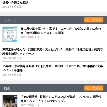
猛暑への備えも必須
2026年8月3日
カルチャー
もっと見る
旅の思い出を五・七・五で！ エースが「かばんの日」に合わ
せ「旅行川柳コンテスト」を開催
2026年8月7日
東野圭吾が選んだ「記憶に残る一文」はどれ？ 最新作『永遠の記憶』発売で
読者参加型キャンペーン
2026年8月7日
55年間、京の街を走り続けてきた車両 嵐山線・モボ301形、運行開始55周年
イベントを開催
2026年8月6日
動画
もっと見る
「100歳現役」目指すシニア1500人が集結 マンション管理代
務員イベント「うぇるねすシップ」
2026年8月4日