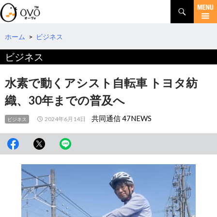
検
索
コ
ン
テ
ホーム
>
ビジネス
ン
ビジネス
ツ
へ
移
水素で動くアシスト自転車 トヨタ紡
動
織、30年までの普及へ
共同通信 47NEWS
2024年6月14日
ビジネス