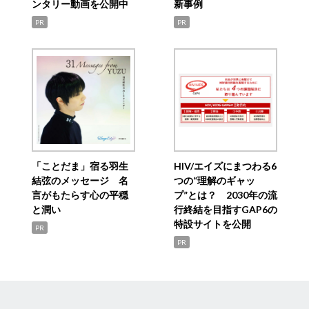
ンタリー動画を公開中
新事例
PR
PR
「ことだま」宿る羽生
HIV/エイズにまつわる6
結弦のメッセージ 名
つの“理解のギャッ
言がもたらす心の平穏
プ”とは？ 2030年の流
と潤い
行終結を目指すGAP6の
特設サイトを公開
PR
PR