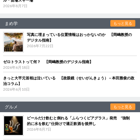
ル・苗場スキー場
2026年8月7日
まめ学
もっと見る
写真に埋まっている位置情報はおっかないのか 【岡嶋教授の
デジタル指南】
2026年7月22日
ゼロトラストって何？ 【岡嶋教授のデジタル指南】
2026年6月18日
きっと大平元首相は泣いている 【政眼鏡（せいがんきょう）－本田雅俊の政
治コラム】
2026年6月10日
グルメ
もっと見る
ビールだけ飲むと倒れる「ふらつくビアグラス」発売 “強制
的に水を飲む”仕掛けで適正飲酒を後押し
2026年8月7日