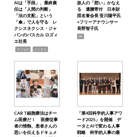
AIは「手段」、最終責
故人の「想い」かなえ
任は「人間の判断」
る 遺贈寄付 日本財
「法の支配」という
団名誉会長 笹川陽平氏
「傘」で人を守る レ
×フリーアナウンサー
クシスネクシス・ジャ
長野智子氏
パンのパスカル ロズィ
PR
エ社長
,
,
デジもの
ビジネス
CAR T細胞療法はチー
「第4回科学的人事アワ
ム医療だ！ 医療従事
ード2025」を開催 デ
者の情熱、患者さんの
ータとAIで変わる人事
思いを伝えるドキュメ
戦略 科学的人事の最