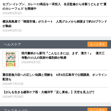
セブン‐イレブン、カレー15商品を一斉投入 名店監修から冷製うどんまで“夏
のカレーフェス”を開催中
2026年8月6日
横浜高島屋で「韓国市場」がスタート 人気グルメから雑貨まで約30ブランド
が集結
2026年8月5日
ヘルスケア
もっと見る
現代書林から新刊『こんなときには、まず、漢方！』 漢方三
考塾の15人の医師や薬剤師が執筆
2026年8月5日
重症筋無力症への正しい知識と理解を 8月8日広島市で公開講座、オンライン
配信も
2026年7月31日
【がんを生きる緩和ケア医・大橋洋平「足し算命」】天空を見上げて
2026年7月28日
フェスティバル
もっと見る