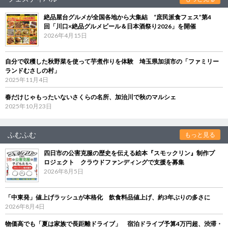
絶品屋台グルメが全国各地から大集結 “庶民派食フェス”第4
回「川口×絶品グルメビール＆日本酒祭り2026」を開催
2026年4月15日
自分で収穫した秋野菜を使って芋煮作りを体験 埼玉県加須市の「ファミリー
ランドむさしの村」
2025年11月4日
春だけじゃもったいないさくらの名所、加治川で秋のマルシェ
2025年10月23日
ふむふむ
もっと見る
四日市の公害克服の歴史を伝える絵本『スモックリン』制作プ
ロジェクト クラウドファンディングで支援を募集
2026年8月5日
「中東発」値上げラッシュが本格化 飲食料品値上げ、約3年ぶりの多さに
2026年8月4日
物価高でも「夏は家族で長距離ドライブ」 宿泊ドライブ予算4万円超、渋滞・