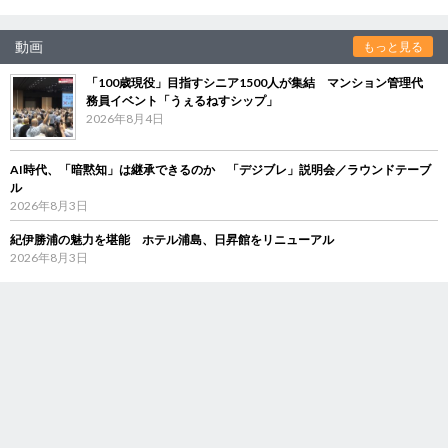
動画
もっと見る
「100歳現役」目指すシニア1500人が集結 マンション管理代
務員イベント「うぇるねすシップ」
2026年8月4日
AI時代、「暗黙知」は継承できるのか 「デジブレ」説明会／ラウンドテーブ
ル
2026年8月3日
紀伊勝浦の魅力を堪能 ホテル浦島、日昇館をリニューアル
2026年8月3日