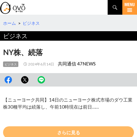
検
索
コ
ン
テ
ホーム
>
ビジネス
ン
ビジネス
ツ
へ
移
NY株、続落
動
共同通信 47NEWS
2024年6月14日
ビジネス
【ニューヨーク共同】14日のニューヨーク株式市場のダウ工業
株30種平均は続落し、午前10時現在は前日……
さらに見る