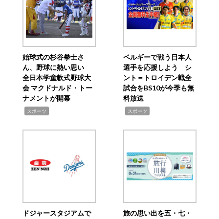
始球式の杉谷拳士さ
ベルギーで戦う日本人
ん、野球に熱い思い
選手を応援しよう シ
全日本学童軟式野球大
ント＝トロイデン戦全
会 マクドナルド・トー
試合をBS10が今季も無
ナメントが開幕
料放送
,
,
スポーツ
スポーツ
ドジャースタジアムで
旅の思い出を五・七・