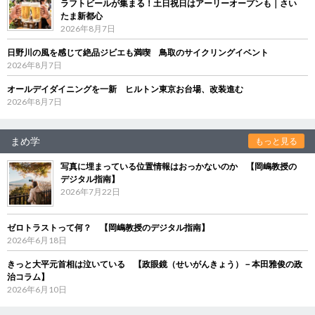
ラフトビールが集まる！土日祝日はアーリーオープンも｜さい
たま新都心
2026年8月7日
日野川の風を感じて絶品ジビエも満喫 鳥取のサイクリングイベント
2026年8月7日
オールデイダイニングを一新 ヒルトン東京お台場、改装進む
2026年8月7日
まめ学
もっと見る
写真に埋まっている位置情報はおっかないのか 【岡嶋教授の
デジタル指南】
2026年7月22日
ゼロトラストって何？ 【岡嶋教授のデジタル指南】
2026年6月18日
きっと大平元首相は泣いている 【政眼鏡（せいがんきょう）－本田雅俊の政
治コラム】
2026年6月10日