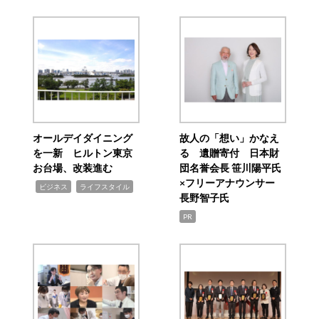
オールデイダイニング
故人の「想い」かなえ
を一新 ヒルトン東京
る 遺贈寄付 日本財
お台場、改装進む
団名誉会長 笹川陽平氏
×フリーアナウンサー
,
,
ビジネス
ライフスタイル
長野智子氏
PR