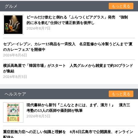
グルメ
もっと見る
ビールだけ飲むと倒れる「ふらつくビアグラス」発売 “強制
的に水を飲む”仕掛けで適正飲酒を後押し
2026年8月7日
セブン‐イレブン、カレー15商品を一斉投入 名店監修から冷製うどんまで“夏
のカレーフェス”を開催中
2026年8月6日
横浜高島屋で「韓国市場」がスタート 人気グルメから雑貨まで約30ブランド
が集結
2026年8月5日
ヘルスケア
もっと見る
現代書林から新刊『こんなときには、まず、漢方！』 漢方三
考塾の15人の医師や薬剤師が執筆
2026年8月5日
重症筋無力症への正しい知識と理解を 8月8日広島市で公開講座、オンライン
配信も