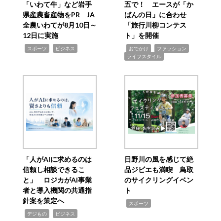
「いわて牛」など岩手
五で！ エースが「か
県産農畜産物をPR JA
ばんの日」に合わせ
全農いわてが8月10日～
「旅行川柳コンテス
12日に実施
ト」を開催
,
,
,
,
,
スポーツ
ビジネス
おでかけ
ファッション
ライフスタイル
「人がAIに求めるのは
日野川の風を感じて絶
信頼し相談できるこ
品ジビエも満喫 鳥取
と」 ロジカがAI事業
のサイクリングイベン
者と導入機関の共通指
ト
針案を策定へ
,
スポーツ
,
,
デジもの
ビジネス