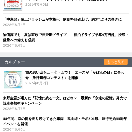
2026年8月5日
「中東発」値上げラッシュが本格化 飲食料品値上げ、約3年ぶりの多さに
2026年8月4日
物価高でも「夏は家族で長距離ドライブ」 宿泊ドライブ予算4万円超、渋滞・
猛暑への備えも必須
2026年8月3日
カルチャー
もっと見る
旅の思い出を五・七・五で！ エースが「かばんの日」に合わ
せ「旅行川柳コンテスト」を開催
2026年8月7日
東野圭吾が選んだ「記憶に残る一文」はどれ？ 最新作『永遠の記憶』発売で
読者参加型キャンペーン
2026年8月7日
55年間、京の街を走り続けてきた車両 嵐山線・モボ301形、運行開始55周年
イベントを開催
2026年8月6日