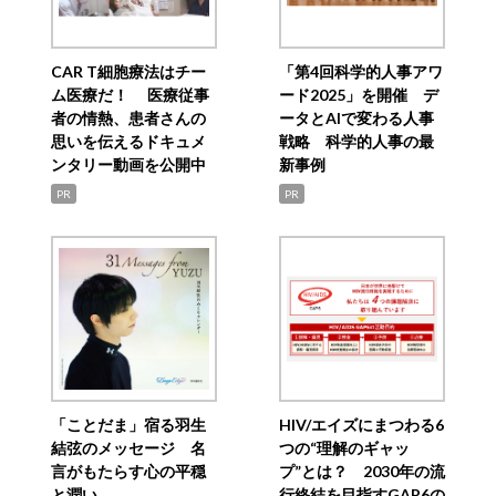
CAR T細胞療法はチー
「第4回科学的人事アワ
ム医療だ！ 医療従事
ード2025」を開催 デ
者の情熱、患者さんの
ータとAIで変わる人事
思いを伝えるドキュメ
戦略 科学的人事の最
ンタリー動画を公開中
新事例
PR
PR
「ことだま」宿る羽生
HIV/エイズにまつわる6
結弦のメッセージ 名
つの“理解のギャッ
言がもたらす心の平穏
プ”とは？ 2030年の流
と潤い
行終結を目指すGAP6の