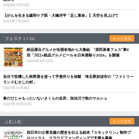
2026年7月31日
【がんを生きる緩和ケア医・大橋洋平「足し算命」】天空を見上げて
2026年7月28日
フェスティバル
もっと見る
絶品屋台グルメが全国各地から大集結 “庶民派食フェス”第4
回「川口×絶品グルメビール＆日本酒祭り2026」を開催
2026年4月15日
自分で収穫した秋野菜を使って芋煮作りを体験 埼玉県加須市の「ファミリー
ランドむさしの村」
2025年11月4日
春だけじゃもったいないさくらの名所、加治川で秋のマルシェ
2025年10月23日
ふむふむ
もっと見る
四日市の公害克服の歴史を伝える絵本『スモックリン』制作プ
ロジェクト クラウドファンディングで支援を募集