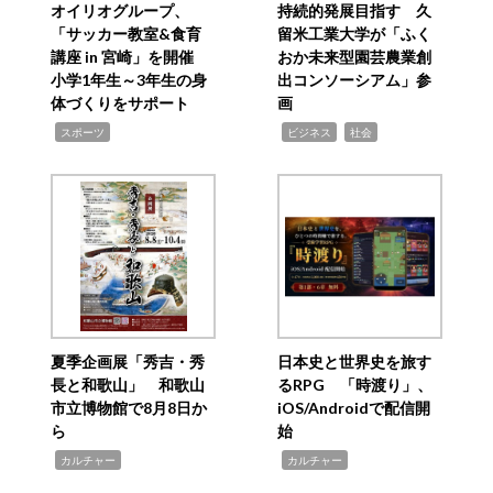
オイリオグループ、
持続的発展目指す 久
「サッカー教室&食育
留米工業大学が「ふく
講座 in 宮崎」を開催
おか未来型園芸農業創
小学1年生～3年生の身
出コンソーシアム」参
体づくりをサポート
画
,
,
,
スポーツ
ビジネス
社会
夏季企画展「秀吉・秀
日本史と世界史を旅す
長と和歌山」 和歌山
るRPG 「時渡り」、
市立博物館で8月8日か
iOS/Androidで配信開
ら
始
,
,
カルチャー
カルチャー