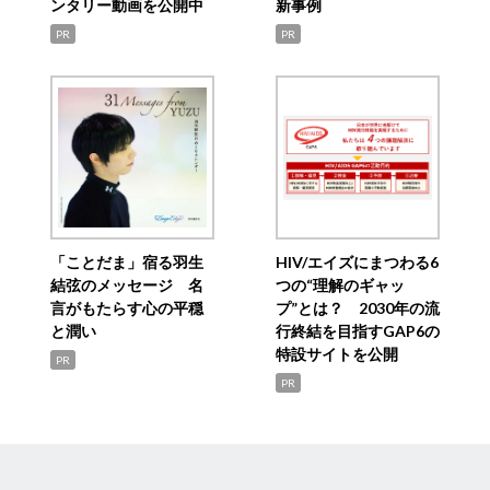
ンタリー動画を公開中
新事例
PR
PR
「ことだま」宿る羽生
HIV/エイズにまつわる6
結弦のメッセージ 名
つの“理解のギャッ
言がもたらす心の平穏
プ”とは？ 2030年の流
と潤い
行終結を目指すGAP6の
特設サイトを公開
PR
PR