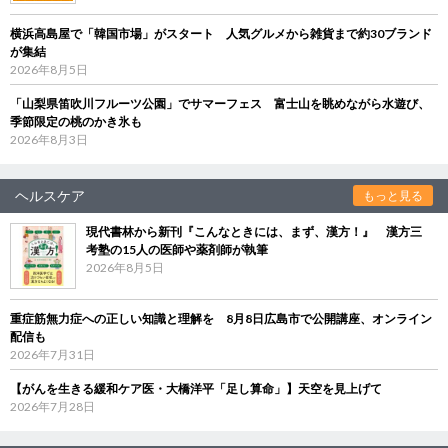
横浜高島屋で「韓国市場」がスタート 人気グルメから雑貨まで約30ブランド
が集結
2026年8月5日
「山梨県笛吹川フルーツ公園」でサマーフェス 富士山を眺めながら水遊び、
季節限定の桃のかき氷も
2026年8月3日
ヘルスケア
もっと見る
現代書林から新刊『こんなときには、まず、漢方！』 漢方三
考塾の15人の医師や薬剤師が執筆
2026年8月5日
重症筋無力症への正しい知識と理解を 8月8日広島市で公開講座、オンライン
配信も
2026年7月31日
【がんを生きる緩和ケア医・大橋洋平「足し算命」】天空を見上げて
2026年7月28日