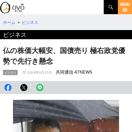
検
索
コ
ン
テ
ホーム
>
ビジネス
ン
ビジネス
ツ
へ
移
仏の株価大幅安、国債売り 極右政党優
動
勢で先行き懸念
共同通信 47NEWS
2024年6月15日
ビジネス