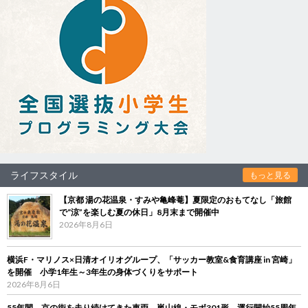
ライフスタイル
もっと見る
【京都 湯の花温泉・すみや亀峰菴】夏限定のおもてなし「旅館
で“涼”を楽しむ夏の休日」8月末まで開催中
2026年8月6日
横浜F・マリノス×日清オイリオグループ、「サッカー教室&食育講座 in 宮崎」
を開催 小学1年生～3年生の身体づくりをサポート
2026年8月6日
55年間、京の街を走り続けてきた車両 嵐山線・モボ301形、運行開始55周年