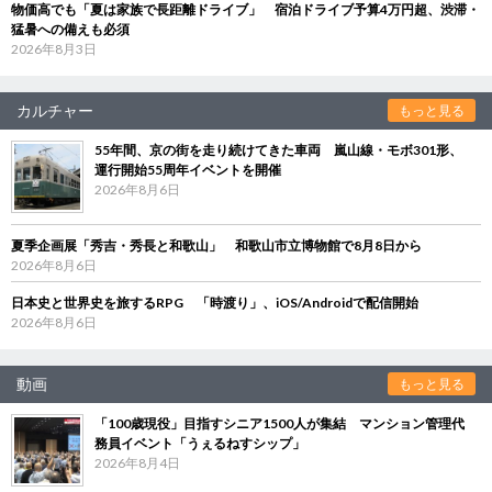
物価高でも「夏は家族で長距離ドライブ」 宿泊ドライブ予算4万円超、渋滞・
猛暑への備えも必須
2026年8月3日
カルチャー
もっと見る
55年間、京の街を走り続けてきた車両 嵐山線・モボ301形、
運行開始55周年イベントを開催
2026年8月6日
夏季企画展「秀吉・秀長と和歌山」 和歌山市立博物館で8月8日から
2026年8月6日
日本史と世界史を旅するRPG 「時渡り」、iOS/Androidで配信開始
2026年8月6日
動画
もっと見る
「100歳現役」目指すシニア1500人が集結 マンション管理代
務員イベント「うぇるねすシップ」
2026年8月4日