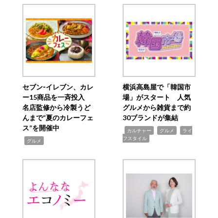
セブン‐イレブン、カレ
横浜高島屋で「韓国市
ー15商品を一斉投入
場」がスタート 人気
名店監修から冷製うど
グルメから雑貨まで約
んまで“夏のカレーフェ
30ブランドが集結
ス”を開催中
,
,
,
カルチャー
グルメ
ライ
フスタイル
,
グルメ