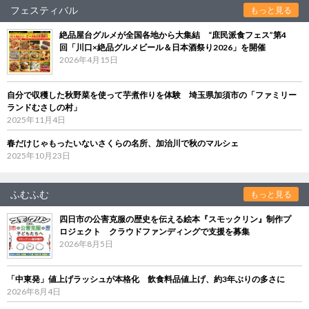
フェスティバル
もっと見る
絶品屋台グルメが全国各地から大集結 “庶民派食フェス”第4
回「川口×絶品グルメビール＆日本酒祭り2026」を開催
2026年4月15日
自分で収穫した秋野菜を使って芋煮作りを体験 埼玉県加須市の「ファミリー
ランドむさしの村」
2025年11月4日
春だけじゃもったいないさくらの名所、加治川で秋のマルシェ
2025年10月23日
ふむふむ
もっと見る
四日市の公害克服の歴史を伝える絵本『スモックリン』制作プ
ロジェクト クラウドファンディングで支援を募集
2026年8月5日
「中東発」値上げラッシュが本格化 飲食料品値上げ、約3年ぶりの多さに
2026年8月4日