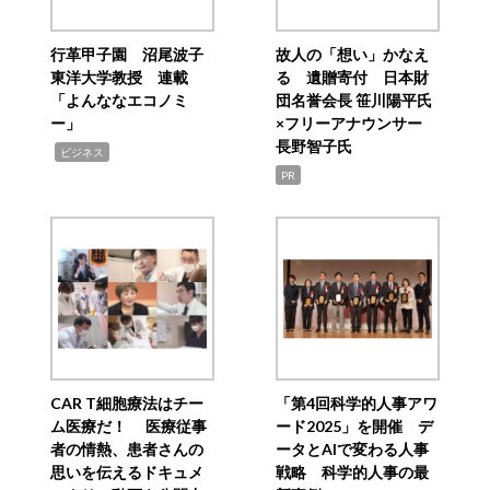
行革甲子園 沼尾波子
故人の「想い」かなえ
東洋大学教授 連載
る 遺贈寄付 日本財
「よんななエコノミ
団名誉会長 笹川陽平氏
ー」
×フリーアナウンサー
長野智子氏
,
ビジネス
PR
CAR T細胞療法はチー
「第4回科学的人事アワ
ム医療だ！ 医療従事
ード2025」を開催 デ
者の情熱、患者さんの
ータとAIで変わる人事
思いを伝えるドキュメ
戦略 科学的人事の最