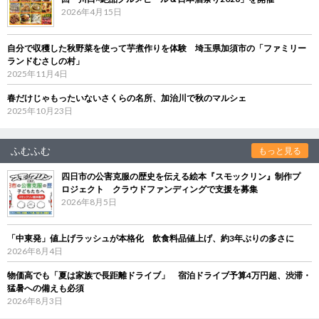
2026年4月15日
自分で収穫した秋野菜を使って芋煮作りを体験 埼玉県加須市の「ファミリー
ランドむさしの村」
2025年11月4日
春だけじゃもったいないさくらの名所、加治川で秋のマルシェ
2025年10月23日
ふむふむ
もっと見る
四日市の公害克服の歴史を伝える絵本『スモックリン』制作プ
ロジェクト クラウドファンディングで支援を募集
2026年8月5日
「中東発」値上げラッシュが本格化 飲食料品値上げ、約3年ぶりの多さに
2026年8月4日
物価高でも「夏は家族で長距離ドライブ」 宿泊ドライブ予算4万円超、渋滞・
猛暑への備えも必須
2026年8月3日