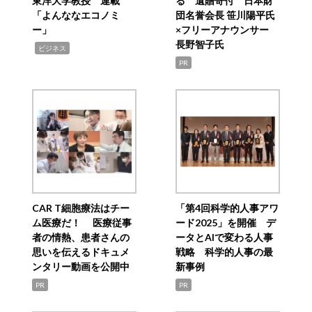
東洋大学教授 連載
る 遺贈寄付 日本財
「よんななエコノミ
団名誉会長 笹川陽平氏
ー」
×フリーアナウンサー
長野智子氏
,
ビジネス
PR
CAR T細胞療法はチー
「第4回科学的人事アワ
ム医療だ！ 医療従事
ード2025」を開催 デ
者の情熱、患者さんの
ータとAIで変わる人事
思いを伝えるドキュメ
戦略 科学的人事の最
ンタリー動画を公開中
新事例
PR
PR