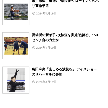
米川志保、組1位で準決勝へ ローイングのパ
リ五輪予選
2024年4月19日
夏場所の新弟子2次検査を実施 戦後初、150
センチ台の力士か
2024年4月19日
島田麻央「楽しめる演技を」 アイスショー
のリハーサルに参加
2024年4月19日