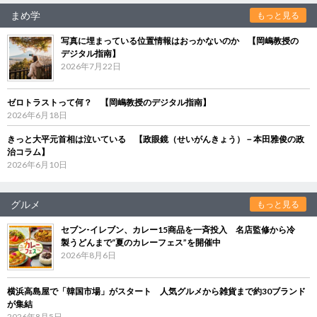
まめ学
もっと見る
写真に埋まっている位置情報はおっかないのか 【岡嶋教授の
デジタル指南】
2026年7月22日
ゼロトラストって何？ 【岡嶋教授のデジタル指南】
2026年6月18日
きっと大平元首相は泣いている 【政眼鏡（せいがんきょう）－本田雅俊の政
治コラム】
2026年6月10日
グルメ
もっと見る
セブン‐イレブン、カレー15商品を一斉投入 名店監修から冷
製うどんまで“夏のカレーフェス”を開催中
2026年8月6日
横浜高島屋で「韓国市場」がスタート 人気グルメから雑貨まで約30ブランド
が集結
2026年8月5日