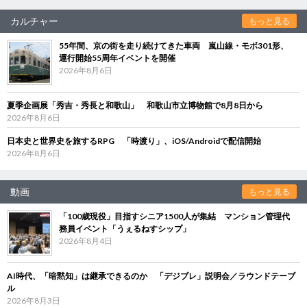
カルチャー
もっと見る
55年間、京の街を走り続けてきた車両 嵐山線・モボ301形、
運行開始55周年イベントを開催
2026年8月6日
夏季企画展「秀吉・秀長と和歌山」 和歌山市立博物館で8月8日から
2026年8月6日
日本史と世界史を旅するRPG 「時渡り」、iOS/Androidで配信開始
2026年8月6日
動画
もっと見る
「100歳現役」目指すシニア1500人が集結 マンション管理代
務員イベント「うぇるねすシップ」
2026年8月4日
AI時代、「暗黙知」は継承できるのか 「デジブレ」説明会／ラウンドテーブ
ル
2026年8月3日