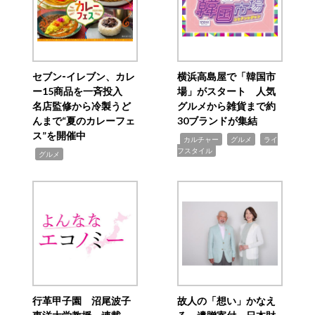
セブン‐イレブン、カレ
横浜高島屋で「韓国市
ー15商品を一斉投入
場」がスタート 人気
名店監修から冷製うど
グルメから雑貨まで約
んまで“夏のカレーフェ
30ブランドが集結
ス”を開催中
,
,
,
カルチャー
グルメ
ライ
フスタイル
,
グルメ
行革甲子園 沼尾波子
故人の「想い」かなえ