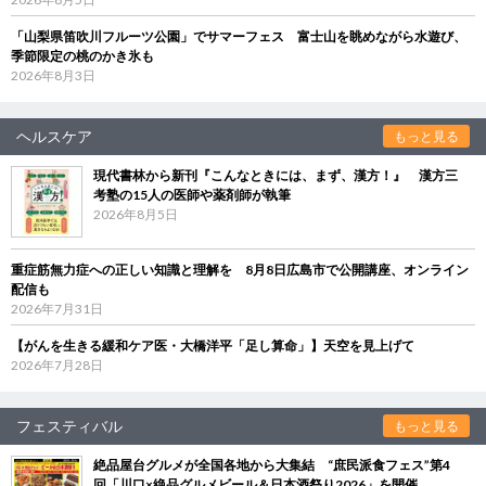
「山梨県笛吹川フルーツ公園」でサマーフェス 富士山を眺めながら水遊び、
季節限定の桃のかき氷も
2026年8月3日
ヘルスケア
もっと見る
現代書林から新刊『こんなときには、まず、漢方！』 漢方三
考塾の15人の医師や薬剤師が執筆
2026年8月5日
重症筋無力症への正しい知識と理解を 8月8日広島市で公開講座、オンライン
配信も
2026年7月31日
【がんを生きる緩和ケア医・大橋洋平「足し算命」】天空を見上げて
2026年7月28日
フェスティバル
もっと見る
絶品屋台グルメが全国各地から大集結 “庶民派食フェス”第4
回「川口×絶品グルメビール＆日本酒祭り2026」を開催