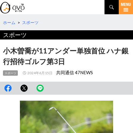
検
索
コ
ン
テ
ホーム
>
スポーツ
ン
スポーツ
ツ
へ
移
小木曽喬が11アンダー単独首位 ハナ銀
動
行招待ゴルフ第3日
共同通信 47NEWS
2024年6月15日
スポーツ