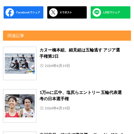
関連記事
カヌー橋本組、細見組は五輪逃す アジア選
手権第2日
2024年4月19日
1万mに広中、塩尻らエントリー 五輪代表選
考の日本選手権
2024年4月19日