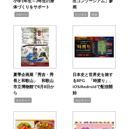
小学1年生～3年生の身
出コンソーシアム」参
体づくりをサポート
画
,
,
,
スポーツ
ビジネス
社会
夏季企画展「秀吉・秀
日本史と世界史を旅す
長と和歌山」 和歌山
るRPG 「時渡り」、
市立博物館で8月8日か
iOS/Androidで配信開
ら
始
,
,
カルチャー
カルチャー