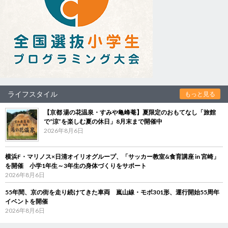
ライフスタイル
もっと見る
【京都 湯の花温泉・すみや亀峰菴】夏限定のおもてなし「旅館
で“涼”を楽しむ夏の休日」8月末まで開催中
2026年8月6日
横浜F・マリノス×日清オイリオグループ、「サッカー教室&食育講座 in 宮崎」
を開催 小学1年生～3年生の身体づくりをサポート
2026年8月6日
55年間、京の街を走り続けてきた車両 嵐山線・モボ301形、運行開始55周年
イベントを開催
2026年8月6日