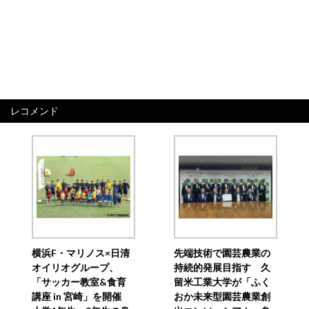
レコメンド
横浜F・マリノス×日清
先端技術で園芸農業の
オイリオグループ、
持続的発展目指す 久
「サッカー教室&食育
留米工業大学が「ふく
講座 in 宮崎」を開催
おか未来型園芸農業創