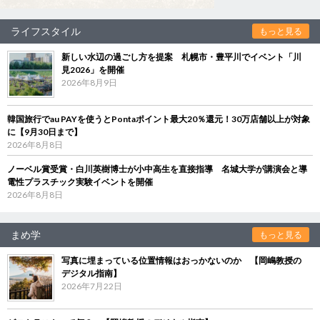
ライフスタイル
もっと見る
新しい水辺の過ごし方を提案 札幌市・豊平川でイベント「川
見2026」を開催
2026年8月9日
韓国旅行でau PAYを使うとPontaポイント最大20％還元！30万店舗以上が対象
に【9月30日まで】
2026年8月8日
ノーベル賞受賞・白川英樹博士が小中高生を直接指導 名城大学が講演会と導
電性プラスチック実験イベントを開催
2026年8月8日
まめ学
もっと見る
写真に埋まっている位置情報はおっかないのか 【岡嶋教授の
デジタル指南】
2026年7月22日