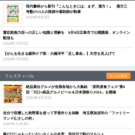
現代書林から新刊『こんなときには、まず、漢方！』 漢方三
考塾の15人の医師や薬剤師が執筆
2026年8月5日
重症筋無力症への正しい知識と理解を 8月8日広島市で公開講座、オンライン
配信も
2026年7月31日
【がんを生きる緩和ケア医・大橋洋平「足し算命」】天空を見上げて
2026年7月28日
フェスティバル
もっと見る
絶品屋台グルメが全国各地から大集結 “庶民派食フェス”第4
回「川口×絶品グルメビール＆日本酒祭り2026」を開催
2026年4月15日
自分で収穫した秋野菜を使って芋煮作りを体験 埼玉県加須市の「ファミリー
ランドむさしの村」
2025年11月4日
春だけじゃもったいないさくらの名所、加治川で秋のマルシェ