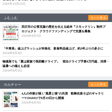
2025年10月23日
ふむふむ
もっと見る
四日市の公害克服の歴史を伝える絵本『スモックリン』制作プ
ロジェクト クラウドファンディングで支援を募集
2026年8月5日
「中東発」値上げラッシュが本格化 飲食料品値上げ、約3年ぶりの多さに
2026年8月4日
物価高でも「夏は家族で長距離ドライブ」 宿泊ドライブ予算4万円超、渋滞・
猛暑への備えも必須
2026年8月3日
カルチャー
もっと見る
6人の作家が描く“風景と猫”の共演 歌舞伎座そばのギャラリ
ーYOHAKUで8月20日から開催
2026年8月9日