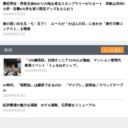
豊臣秀吉・秀長兄弟ゆかりの地を巡るスタンプラリーがスタート 和歌山市内5
カ所・近畿6カ所を巡り限定グッズをもらおう
2026年8月8日
旅の思い出を五・七・五で！ エースが「かばんの日」に合わせ「旅行川柳コ
ンテスト」を開催
2026年8月7日
動画
もっと見る
「100歳現役」目指すシニア1500人が集結 マンション管理代
務員イベント「うぇるねすシップ」
2026年8月4日
AI時代、「暗黙知」は継承できるのか 「デジブレ」説明会／ラウンドテーブ
ル
2026年8月3日
紀伊勝浦の魅力を堪能 ホテル浦島、日昇館をリニューアル
2026年8月3日