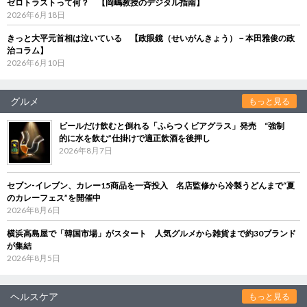
ゼロトラストって何？ 【岡嶋教授のデジタル指南】
2026年6月18日
きっと大平元首相は泣いている 【政眼鏡（せいがんきょう）－本田雅俊の政
治コラム】
2026年6月10日
グルメ
もっと見る
ビールだけ飲むと倒れる「ふらつくビアグラス」発売 “強制
的に水を飲む”仕掛けで適正飲酒を後押し
2026年8月7日
セブン‐イレブン、カレー15商品を一斉投入 名店監修から冷製うどんまで“夏
のカレーフェス”を開催中
2026年8月6日
横浜高島屋で「韓国市場」がスタート 人気グルメから雑貨まで約30ブランド
が集結
2026年8月5日
ヘルスケア
もっと見る