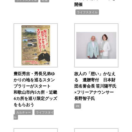
開催
,
ライフスタイル
豊臣秀吉・秀長兄弟ゆ
故人の「想い」かなえ
かりの地を巡るスタン
る 遺贈寄付 日本財
プラリーがスタート
団名誉会長 笹川陽平氏
和歌山市内5カ所・近畿
×フリーアナウンサー
6カ所を巡り限定グッズ
長野智子氏
をもらおう
PR
,
,
カルチャー
ライフスタイ
ル