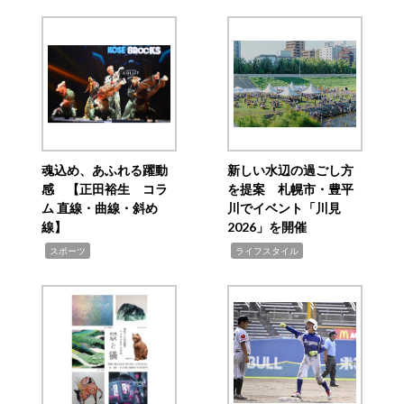
魂込め、あふれる躍動
新しい水辺の過ごし方
感 【正田裕生 コラ
を提案 札幌市・豊平
ム 直線・曲線・斜め
川でイベント「川見
線】
2026」を開催
,
,
スポーツ
ライフスタイル