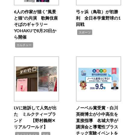
6人の作家が描く“風景
弓ヶ浜（鳥取）が初勝
と猫”の共演 歌舞伎座
利 全日本学童野球の1
そばのギャラリー
回戦
YOHAKUで8月20日か
,
スポーツ
ら開催
,
カルチャー
LVに敗訴して人気が出
ノーベル賞受賞・白川
た ミルクティーブラ
英樹博士が小中高生を
ンド 【野村義樹✕
直接指導 名城大学が
リアルワールド】
講演会と導電性プラス
チック実験イベントを
,
,
ライフスタイル
社会