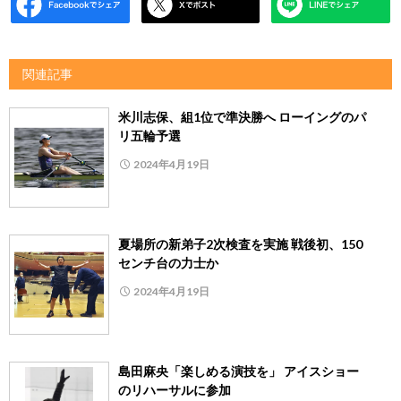
関連記事
米川志保、組1位で準決勝へ ローイングのパ
リ五輪予選
2024年4月19日
夏場所の新弟子2次検査を実施 戦後初、150
センチ台の力士か
2024年4月19日
島田麻央「楽しめる演技を」 アイスショー
のリハーサルに参加