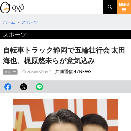
検
索
コ
ン
テ
ホーム
>
スポーツ
ン
スポーツ
ツ
へ
移
自転車トラック静岡で五輪壮行会 太田
動
海也、梶原悠未らが意気込み
共同通信 47NEWS
2024年6月15日
スポーツ