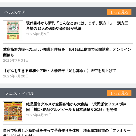
ヘルスケア
もっと見る
現代書林から新刊『こんなときには、まず、漢方！』 漢方三
考塾の15人の医師や薬剤師が執筆
2026年8月5日
重症筋無力症への正しい知識と理解を 8月8日広島市で公開講座、オンライン
配信も
2026年7月31日
【がんを生きる緩和ケア医・大橋洋平「足し算命」】天空を見上げて
2026年7月28日
フェスティバル
もっと見る
絶品屋台グルメが全国各地から大集結 “庶民派食フェス”第4
回「川口×絶品グルメビール＆日本酒祭り2026」を開催
2026年4月15日
自分で収穫した秋野菜を使って芋煮作りを体験 埼玉県加須市の「ファミリー
ランドむさしの村」