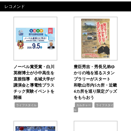
レコメンド
ノーベル賞受賞・白川
豊臣秀吉・秀長兄弟ゆ
英樹博士が小中高生を
かりの地を巡るスタン
直接指導 名城大学が
プラリーがスタート
講演会と導電性プラス
和歌山市内5カ所・近畿
チック実験イベントを
6カ所を巡り限定グッズ
開催
をもらおう
,
,
,
ライフスタイル
カルチャー
ライフスタイ
ル