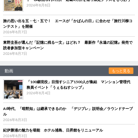
2026年8月8日
旅の思い出を五・七・五で！ エースが「かばんの日」に合わせ「旅行川柳コ
ンテスト」を開催
2026年8月7日
東野圭吾が選んだ「記憶に残る一文」はどれ？ 最新作『永遠の記憶』発売で
読者参加型キャンペーン
2026年8月7日
動画
もっと見る
「100歳現役」目指すシニア1500人が集結 マンション管理代
務員イベント「うぇるねすシップ」
2026年8月4日
AI時代、「暗黙知」は継承できるのか 「デジブレ」説明会／ラウンドテーブ
ル
2026年8月3日
紀伊勝浦の魅力を堪能 ホテル浦島、日昇館をリニューアル
2026年8月3日