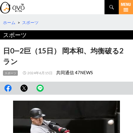
検
索
コ
ン
テ
ホーム
>
スポーツ
ン
スポーツ
ツ
へ
移
日0―2巨（15日） 岡本和、均衡破る2
動
ラン
共同通信 47NEWS
2024年6月15日
スポーツ