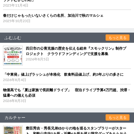
2025年11月4日
春だけじゃもったいないさくらの名所、加治川で秋のマルシェ
2025年10月23日
ふむふむ
もっと見る
四日市の公害克服の歴史を伝える絵本『スモックリン』制作プ
ロジェクト クラウドファンディングで支援を募集
2026年8月5日
「中東発」値上げラッシュが本格化 飲食料品値上げ、約3年ぶりの多さに
2026年8月4日
物価高でも「夏は家族で長距離ドライブ」 宿泊ドライブ予算4万円超、渋滞・
猛暑への備えも必須
2026年8月3日
カルチャー
もっと見る
豊臣秀吉・秀長兄弟ゆかりの地を巡るスタンプラリーがスター
ト 和歌山市内5カ所・近畿6カ所を巡り限定グッズをもらおう