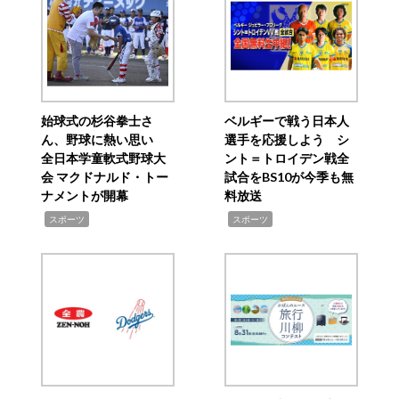
始球式の杉谷拳士さ
ベルギーで戦う日本人
ん、野球に熱い思い
選手を応援しよう シ
全日本学童軟式野球大
ント＝トロイデン戦全
会 マクドナルド・トー
試合をBS10が今季も無
ナメントが開幕
料放送
,
,
スポーツ
スポーツ