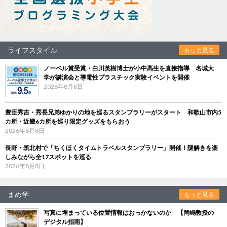
ライフスタイル
もっと見る
ノーベル賞受賞・白川英樹博士が小中高生を直接指導 名城大
学が講演会と導電性プラスチック実験イベントを開催
2026年8月8日
豊臣秀吉・秀長兄弟ゆかりの地を巡るスタンプラリーがスタート 和歌山市内5
カ所・近畿6カ所を巡り限定グッズをもらおう
2026年8月8日
長野・筑北村で「ちくほくタイムトラベルスタンプラリー」開催！謎解きを楽
しみながら全17スポットを巡る
2026年8月8日
まめ学
もっと見る
写真に埋まっている位置情報はおっかないのか 【岡嶋教授の
デジタル指南】