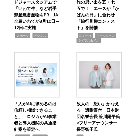
ドジャースタジアムで
旅の思い出を五・七・
「いわて牛」など岩手
五で！ エースが「か
県産農畜産物をPR JA
ばんの日」に合わせ
全農いわてが8月10日～
「旅行川柳コンテス
12日に実施
ト」を開催
,
,
,
,
,
スポーツ
ビジネス
おでかけ
ファッション
ライフスタイル
「人がAIに求めるのは
故人の「想い」かなえ
信頼し相談できるこ
る 遺贈寄付 日本財
と」 ロジカがAI事業
団名誉会長 笹川陽平氏
者と導入機関の共通指
×フリーアナウンサー
針案を策定へ
長野智子氏