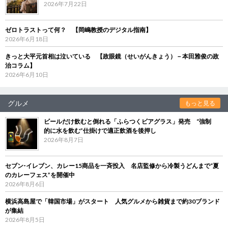
2026年7月22日
ゼロトラストって何？ 【岡嶋教授のデジタル指南】
2026年6月18日
きっと大平元首相は泣いている 【政眼鏡（せいがんきょう）－本田雅俊の政
治コラム】
2026年6月10日
グルメ
もっと見る
ビールだけ飲むと倒れる「ふらつくビアグラス」発売 “強制
的に水を飲む”仕掛けで適正飲酒を後押し
2026年8月7日
セブン‐イレブン、カレー15商品を一斉投入 名店監修から冷製うどんまで“夏
のカレーフェス”を開催中
2026年8月6日
横浜高島屋で「韓国市場」がスタート 人気グルメから雑貨まで約30ブランド
が集結
2026年8月5日