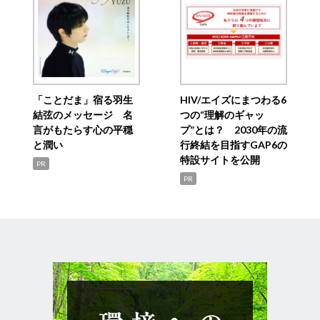
「ことだま」宿る羽生
HIV/エイズにまつわる6
結弦のメッセージ 名
つの“理解のギャッ
言がもたらす心の平穏
プ”とは？ 2030年の流
と潤い
行終結を目指すGAP6の
特設サイトを公開
PR
PR