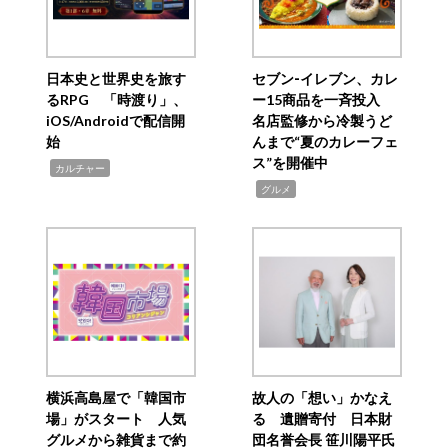
日本史と世界史を旅す
セブン‐イレブン、カレ
るRPG 「時渡り」、
ー15商品を一斉投入
iOS/Androidで配信開
名店監修から冷製うど
始
んまで“夏のカレーフェ
ス”を開催中
,
カルチャー
,
グルメ
横浜高島屋で「韓国市
故人の「想い」かなえ
場」がスタート 人気
る 遺贈寄付 日本財
グルメから雑貨まで約
団名誉会長 笹川陽平氏