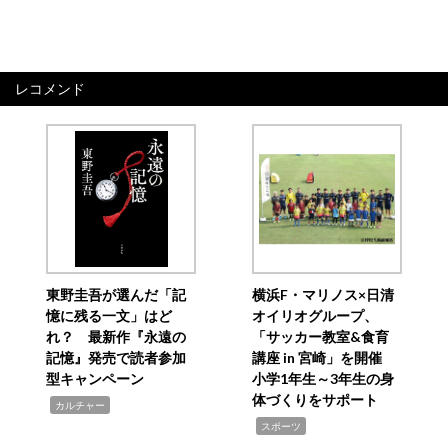
レコメンド
東野圭吾が選んだ「記
横浜F・マリノス×日清
憶に残る一文」はど
オイリオグループ、
れ？ 最新作『永遠の
「サッカー教室&食育
記憶』発売で読者参加
講座 in 宮崎」を開催
型キャンペーン
小学1年生～3年生の身
体づくりをサポート
,
カルチャー
,
スポーツ