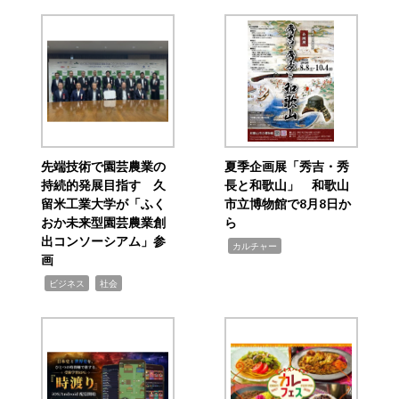
先端技術で園芸農業の
夏季企画展「秀吉・秀
持続的発展目指す 久
長と和歌山」 和歌山
留米工業大学が「ふく
市立博物館で8月8日か
おか未来型園芸農業創
ら
出コンソーシアム」参
,
カルチャー
画
,
,
ビジネス
社会