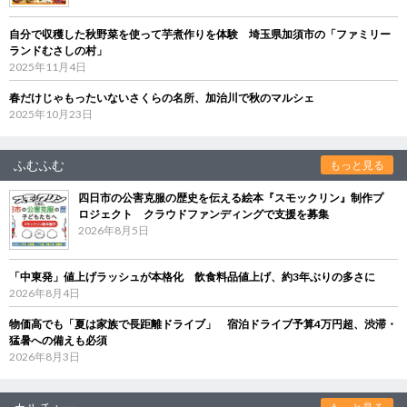
自分で収穫した秋野菜を使って芋煮作りを体験 埼玉県加須市の「ファミリー
ランドむさしの村」
2025年11月4日
春だけじゃもったいないさくらの名所、加治川で秋のマルシェ
2025年10月23日
ふむふむ
もっと見る
四日市の公害克服の歴史を伝える絵本『スモックリン』制作プ
ロジェクト クラウドファンディングで支援を募集
2026年8月5日
「中東発」値上げラッシュが本格化 飲食料品値上げ、約3年ぶりの多さに
2026年8月4日
物価高でも「夏は家族で長距離ドライブ」 宿泊ドライブ予算4万円超、渋滞・
猛暑への備えも必須
2026年8月3日