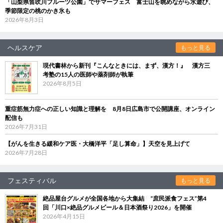
「山梨県笛吹川フルーツ公園」でサマーフェス 富士山を眺めながら水遊び、
季節限定の桃のかき氷も
2026年8月3日
ヘルスケア
もっと見る
現代書林から新刊『こんなときには、まず、漢方！』 漢方三
考塾の15人の医師や薬剤師が執筆
2026年8月5日
重症筋無力症への正しい知識と理解を 8月8日広島市で公開講座、オンライン
配信も
2026年7月31日
【がんを生きる緩和ケア医・大橋洋平「足し算命」】天空を見上げて
2026年7月28日
フェスティバル
もっと見る
絶品屋台グルメが全国各地から大集結 “庶民派食フェス”第4
回「川口×絶品グルメビール＆日本酒祭り2026」を開催
2026年4月15日