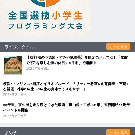
ライフスタイル
もっと見る
【京都 湯の花温泉・すみや亀峰菴】夏限定のおもてなし「旅館
で“涼”を楽しむ夏の休日」8月末まで開催中
2026年8月6日
横浜F・マリノス×日清オイリオグループ、「サッカー教室&食育講座 in 宮崎」
を開催 小学1年生～3年生の身体づくりをサポート
2026年8月6日
55年間、京の街を走り続けてきた車両 嵐山線・モボ301形、運行開始55周年
イベントを開催
2026年8月6日
まめ学
もっと見る