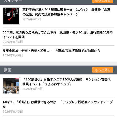
カルチャー
もっと見る
東野圭吾が選んだ「記憶に残る一文」はどれ？ 最新作『永遠
の記憶』発売で読者参加型キャンペーン
2026年8月7日
55年間、京の街を走り続けてきた車両 嵐山線・モボ301形、運行開始55周年
イベントを開催
2026年8月6日
夏季企画展「秀吉・秀長と和歌山」 和歌山市立博物館で8月8日から
2026年8月6日
動画
もっと見る
「100歳現役」目指すシニア1500人が集結 マンション管理代
務員イベント「うぇるねすシップ」
2026年8月4日
AI時代、「暗黙知」は継承できるのか 「デジブレ」説明会／ラウンドテーブ
ル
2026年8月3日