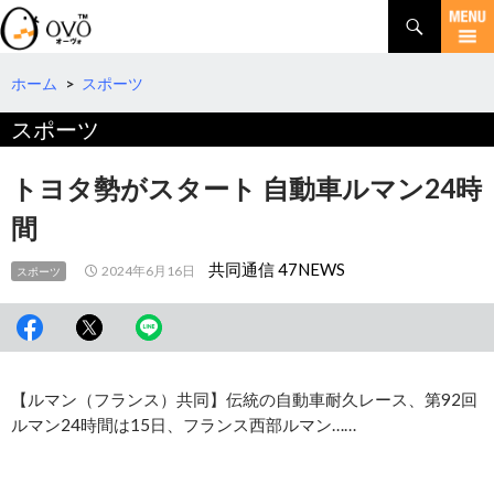
検
索
コ
ン
テ
ホーム
>
スポーツ
ン
スポーツ
ツ
へ
移
トヨタ勢がスタート 自動車ルマン24時
動
間
共同通信 47NEWS
2024年6月16日
スポーツ
【ルマン（フランス）共同】伝統の自動車耐久レース、第92回
ルマン24時間は15日、フランス西部ルマン……