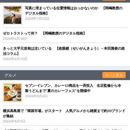
写真に埋まっている位置情報はおっかないのか 【岡嶋教授の
デジタル指南】
2026年7月22日
ゼロトラストって何？ 【岡嶋教授のデジタル指南】
2026年6月18日
きっと大平元首相は泣いている 【政眼鏡（せいがんきょう）－本田雅俊の政
治コラム】
2026年6月10日
グルメ
もっと見る
セブン‐イレブン、カレー15商品を一斉投入 名店監修から冷
製うどんまで“夏のカレーフェス”を開催中
2026年8月6日
横浜高島屋で「韓国市場」がスタート 人気グルメから雑貨まで約30ブランド
が集結
2026年8月5日