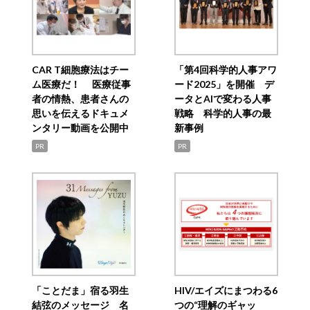
CAR T細胞療法はチー
「第4回科学的人事アワ
ム医療だ！ 医療従事
ード2025」を開催 デ
者の情熱、患者さんの
ータとAIで変わる人事
思いを伝えるドキュメ
戦略 科学的人事の最
ンタリー動画を公開中
新事例
PR
PR
「ことだま」宿る羽生
HIV/エイズにまつわる6
結弦のメッセージ 名
つの“理解のギャッ