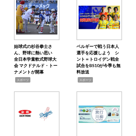
始球式の杉谷拳士さ
ベルギーで戦う日本人
ん、野球に熱い思い
選手を応援しよう シ
全日本学童軟式野球大
ント＝トロイデン戦全
会 マクドナルド・トー
試合をBS10が今季も無
ナメントが開幕
料放送
,
,
スポーツ
スポーツ