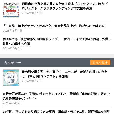
四日市の公害克服の歴史を伝える絵本『スモックリン』制作プ
ロジェクト クラウドファンディングで支援を募集
2026年8月5日
「中東発」値上げラッシュが本格化 飲食料品値上げ、約3年ぶりの多さに
2026年8月4日
物価高でも「夏は家族で長距離ドライブ」 宿泊ドライブ予算4万円超、渋滞・
猛暑への備えも必須
2026年8月3日
カルチャー
もっと見る
旅の思い出を五・七・五で！ エースが「かばんの日」に合わ
せ「旅行川柳コンテスト」を開催
2026年8月7日
東野圭吾が選んだ「記憶に残る一文」はどれ？ 最新作『永遠の記憶』発売で
読者参加型キャンペーン
2026年8月7日
55年間、京の街を走り続けてきた車両 嵐山線・モボ301形、運行開始55周年