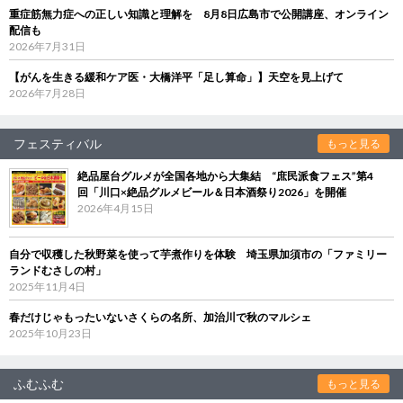
重症筋無力症への正しい知識と理解を 8月8日広島市で公開講座、オンライン
配信も
2026年7月31日
【がんを生きる緩和ケア医・大橋洋平「足し算命」】天空を見上げて
2026年7月28日
フェスティバル
もっと見る
絶品屋台グルメが全国各地から大集結 “庶民派食フェス”第4
回「川口×絶品グルメビール＆日本酒祭り2026」を開催
2026年4月15日
自分で収穫した秋野菜を使って芋煮作りを体験 埼玉県加須市の「ファミリー
ランドむさしの村」
2025年11月4日
春だけじゃもったいないさくらの名所、加治川で秋のマルシェ
2025年10月23日
ふむふむ
もっと見る