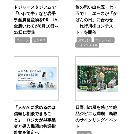
ドジャースタジアムで
旅の思い出を五・七・
「いわて牛」など岩手
五で！ エースが「か
県産農畜産物をPR JA
ばんの日」に合わせ
全農いわてが8月10日～
「旅行川柳コンテス
12日に実施
ト」を開催
,
,
,
,
,
スポーツ
ビジネス
おでかけ
ファッション
ライフスタイル
「人がAIに求めるのは
日野川の風を感じて絶
信頼し相談できるこ
品ジビエも満喫 鳥取
と」 ロジカがAI事業
のサイクリングイベン
者と導入機関の共通指
ト
針案を策定へ
,