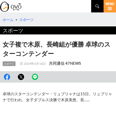
検
索
コ
ン
テ
ホーム
>
スポーツ
ン
スポーツ
ツ
へ
移
女子複で木原、長崎組が優勝 卓球のス
動
ターコンテンダー
共同通信 47NEWS
2024年6月16日
スポーツ
卓球のスターコンテンダー・リュブリャナは15日、リュブリャ
ナで行われ、女子ダブルス決勝で木原美悠、長……