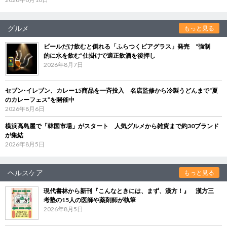
グルメ
もっと見る
ビールだけ飲むと倒れる「ふらつくビアグラス」発売 “強制
的に水を飲む”仕掛けで適正飲酒を後押し
2026年8月7日
セブン‐イレブン、カレー15商品を一斉投入 名店監修から冷製うどんまで“夏
のカレーフェス”を開催中
2026年8月6日
横浜高島屋で「韓国市場」がスタート 人気グルメから雑貨まで約30ブランド
が集結
2026年8月5日
ヘルスケア
もっと見る
現代書林から新刊『こんなときには、まず、漢方！』 漢方三
考塾の15人の医師や薬剤師が執筆
2026年8月5日