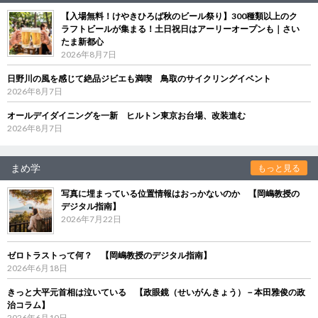
【入場無料！けやきひろば秋のビール祭り】300種類以上のク
ラフトビールが集まる！土日祝日はアーリーオープンも｜さい
たま新都心
2026年8月7日
日野川の風を感じて絶品ジビエも満喫 鳥取のサイクリングイベント
2026年8月7日
オールデイダイニングを一新 ヒルトン東京お台場、改装進む
2026年8月7日
まめ学
もっと見る
写真に埋まっている位置情報はおっかないのか 【岡嶋教授の
デジタル指南】
2026年7月22日
ゼロトラストって何？ 【岡嶋教授のデジタル指南】
2026年6月18日
きっと大平元首相は泣いている 【政眼鏡（せいがんきょう）－本田雅俊の政
治コラム】
2026年6月10日