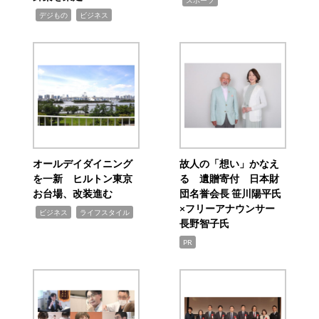
スポーツ
,
,
デジもの
ビジネス
オールデイダイニング
故人の「想い」かなえ
を一新 ヒルトン東京
る 遺贈寄付 日本財
お台場、改装進む
団名誉会長 笹川陽平氏
×フリーアナウンサー
,
,
ビジネス
ライフスタイル
長野智子氏
PR