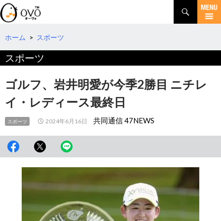
検
索
コ
ン
テ
ホーム
>
スポーツ
ン
スポーツ
ツ
へ
移
ゴルフ、岩井明愛が今季2勝目 ニチレ
動
イ・レディース最終日
共同通信 47NEWS
2024年6月16日
スポーツ