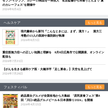
セブン‐イレブン、カレー15商品を一斉投入 名店監修から冷製うどんまで“夏
のカレーフェス”を開催中
2026年8月6日
ヘルスケア
もっと見る
現代書林から新刊『こんなときには、まず、漢方！』 漢方三
考塾の15人の医師や薬剤師が執筆
2026年8月5日
重症筋無力症への正しい知識と理解を 8月8日広島市で公開講座、オンライン
配信も
2026年7月31日
【がんを生きる緩和ケア医・大橋洋平「足し算命」】天空を見上げて
2026年7月28日
フェスティバル
もっと見る
絶品屋台グルメが全国各地から大集結 “庶民派食フェス”第4
回「川口×絶品グルメビール＆日本酒祭り2026」を開催
2026年4月15日