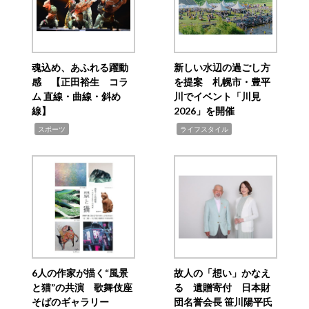
魂込め、あふれる躍動
新しい水辺の過ごし方
感 【正田裕生 コラ
を提案 札幌市・豊平
ム 直線・曲線・斜め
川でイベント「川見
線】
2026」を開催
,
,
スポーツ
ライフスタイル
6人の作家が描く“風景
故人の「想い」かなえ
と猫”の共演 歌舞伎座
る 遺贈寄付 日本財
そばのギャラリー
団名誉会長 笹川陽平氏