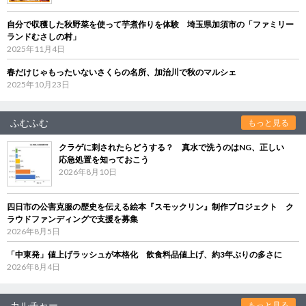
自分で収穫した秋野菜を使って芋煮作りを体験 埼玉県加須市の「ファミリー
ランドむさしの村」
2025年11月4日
春だけじゃもったいないさくらの名所、加治川で秋のマルシェ
2025年10月23日
ふむふむ
もっと見る
クラゲに刺されたらどうする？ 真水で洗うのはNG、正しい
応急処置を知っておこう
2026年8月10日
四日市の公害克服の歴史を伝える絵本『スモックリン』制作プロジェクト ク
ラウドファンディングで支援を募集
2026年8月5日
「中東発」値上げラッシュが本格化 飲食料品値上げ、約3年ぶりの多さに
2026年8月4日
カルチャー
もっと見る