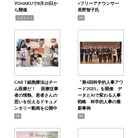
YOHAKUで8月20日か
×フリーアナウンサー
ら開催
長野智子氏
,
カルチャー
PR
CAR T細胞療法はチー
「第4回科学的人事アワ
ム医療だ！ 医療従事
ード2025」を開催 デ
者の情熱、患者さんの
ータとAIで変わる人事
思いを伝えるドキュメ
戦略 科学的人事の最
ンタリー動画を公開中
新事例
PR
PR