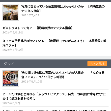
写真に埋まっている位置情報はおっかないのか 【岡嶋教授の
デジタル指南】
2026年7月22日
ゼロトラストって何？ 【岡嶋教授のデジタル指南】
2026年6月18日
きっと大平元首相は泣いている 【政眼鏡（せいがんきょう）－本田雅俊の政
治コラム】
2026年6月10日
グルメ
もっと見る
秋の日比谷公園に青森のおいしいものが大集合 「んめぇ青
森フェス」、9月18日から3日間
2026年8月10日
ビールだけ飲むと倒れる「ふらつくビアグラス」発売 “強制的に水を飲む”仕
掛けで適正飲酒を後押し
2026年8月7日