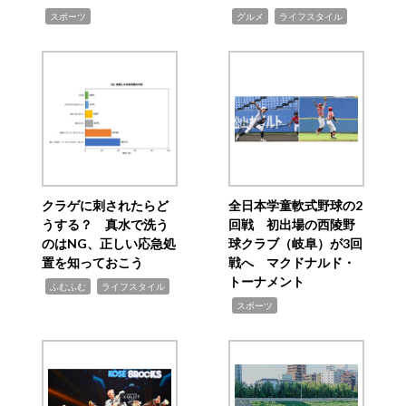
,
,
,
スポーツ
グルメ
ライフスタイル
クラゲに刺されたらど
全日本学童軟式野球の2
うする？ 真水で洗う
回戦 初出場の西陵野
のはNG、正しい応急処
球クラブ（岐阜）が3回
置を知っておこう
戦へ マクドナルド・
トーナメント
,
,
ふむふむ
ライフスタイル
,
スポーツ