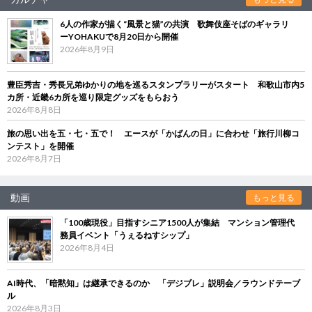
6人の作家が描く“風景と猫”の共演 歌舞伎座そばのギャラリ
ーYOHAKUで8月20日から開催
2026年8月9日
豊臣秀吉・秀長兄弟ゆかりの地を巡るスタンプラリーがスタート 和歌山市内5
カ所・近畿6カ所を巡り限定グッズをもらおう
2026年8月8日
旅の思い出を五・七・五で！ エースが「かばんの日」に合わせ「旅行川柳コ
ンテスト」を開催
2026年8月7日
動画
もっと見る
「100歳現役」目指すシニア1500人が集結 マンション管理代
務員イベント「うぇるねすシップ」
2026年8月4日
AI時代、「暗黙知」は継承できるのか 「デジブレ」説明会／ラウンドテーブ
ル
2026年8月3日