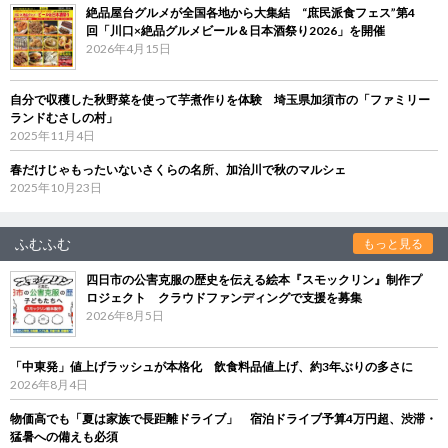
絶品屋台グルメが全国各地から大集結 “庶民派食フェス”第4
回「川口×絶品グルメビール＆日本酒祭り2026」を開催
2026年4月15日
自分で収穫した秋野菜を使って芋煮作りを体験 埼玉県加須市の「ファミリー
ランドむさしの村」
2025年11月4日
春だけじゃもったいないさくらの名所、加治川で秋のマルシェ
2025年10月23日
ふむふむ
もっと見る
四日市の公害克服の歴史を伝える絵本『スモックリン』制作プ
ロジェクト クラウドファンディングで支援を募集
2026年8月5日
「中東発」値上げラッシュが本格化 飲食料品値上げ、約3年ぶりの多さに
2026年8月4日
物価高でも「夏は家族で長距離ドライブ」 宿泊ドライブ予算4万円超、渋滞・
猛暑への備えも必須