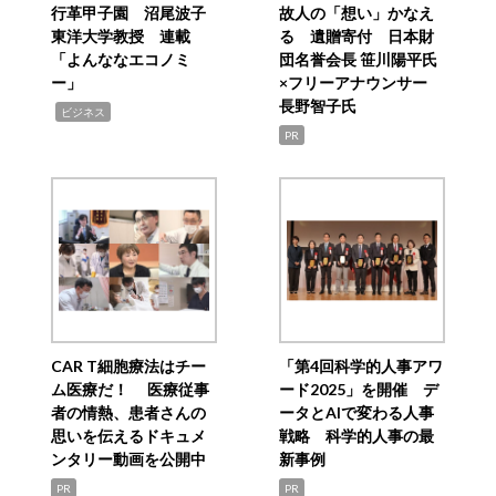
行革甲子園 沼尾波子
故人の「想い」かなえ
東洋大学教授 連載
る 遺贈寄付 日本財
「よんななエコノミ
団名誉会長 笹川陽平氏
ー」
×フリーアナウンサー
長野智子氏
,
ビジネス
PR
CAR T細胞療法はチー
「第4回科学的人事アワ
ム医療だ！ 医療従事
ード2025」を開催 デ
者の情熱、患者さんの
ータとAIで変わる人事
思いを伝えるドキュメ
戦略 科学的人事の最
ンタリー動画を公開中
新事例
PR
PR