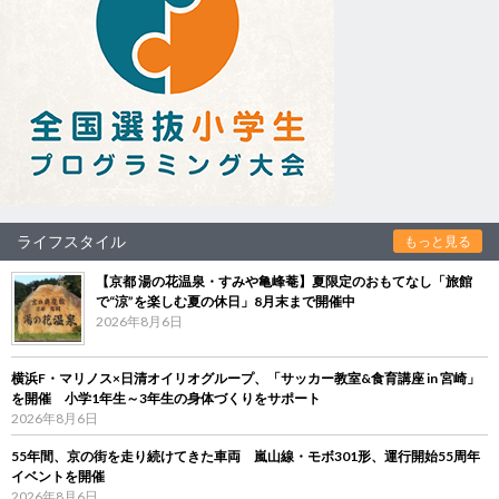
ライフスタイル
もっと見る
【京都 湯の花温泉・すみや亀峰菴】夏限定のおもてなし「旅館
で“涼”を楽しむ夏の休日」8月末まで開催中
2026年8月6日
横浜F・マリノス×日清オイリオグループ、「サッカー教室&食育講座 in 宮崎」
を開催 小学1年生～3年生の身体づくりをサポート
2026年8月6日
55年間、京の街を走り続けてきた車両 嵐山線・モボ301形、運行開始55周年
イベントを開催
2026年8月6日