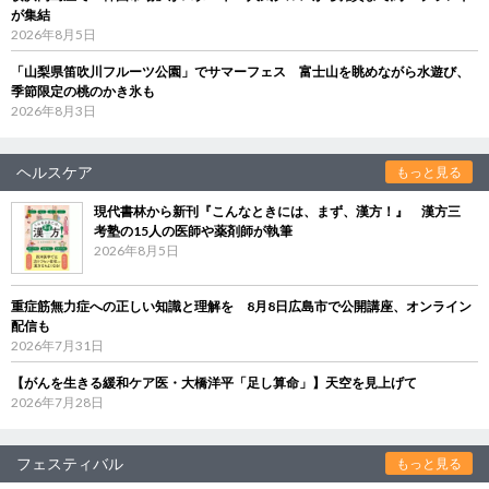
が集結
2026年8月5日
「山梨県笛吹川フルーツ公園」でサマーフェス 富士山を眺めながら水遊び、
季節限定の桃のかき氷も
2026年8月3日
ヘルスケア
もっと見る
現代書林から新刊『こんなときには、まず、漢方！』 漢方三
考塾の15人の医師や薬剤師が執筆
2026年8月5日
重症筋無力症への正しい知識と理解を 8月8日広島市で公開講座、オンライン
配信も
2026年7月31日
【がんを生きる緩和ケア医・大橋洋平「足し算命」】天空を見上げて
2026年7月28日
フェスティバル
もっと見る