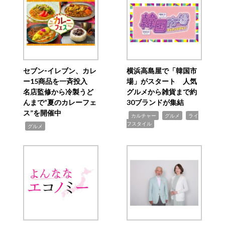
セブン‐イレブン、カレ
横浜高島屋で「韓国市
ー15商品を一斉投入
場」がスタート 人気
名店監修から冷製うど
グルメから雑貨まで約
んまで“夏のカレーフェ
30ブランドが集結
ス”を開催中
,
,
,
カルチャー
グルメ
ライ
フスタイル
,
グルメ