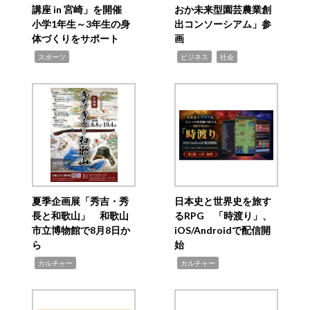
講座 in 宮崎」を開催
おか未来型園芸農業創
小学1年生～3年生の身
出コンソーシアム」参
体づくりをサポート
画
,
,
,
スポーツ
ビジネス
社会
夏季企画展「秀吉・秀
日本史と世界史を旅す
長と和歌山」 和歌山
るRPG 「時渡り」、
市立博物館で8月8日か
iOS/Androidで配信開
ら
始
,
,
カルチャー
カルチャー