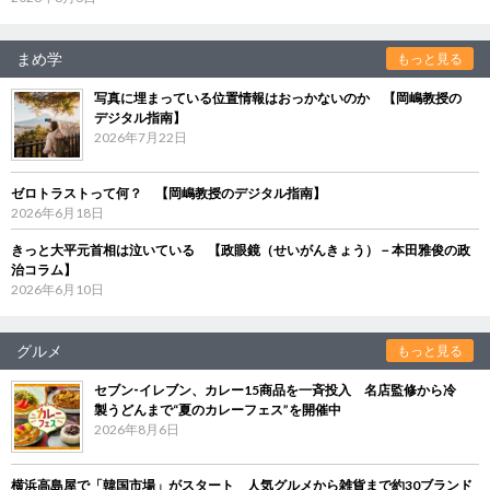
まめ学
もっと見る
写真に埋まっている位置情報はおっかないのか 【岡嶋教授の
デジタル指南】
2026年7月22日
ゼロトラストって何？ 【岡嶋教授のデジタル指南】
2026年6月18日
きっと大平元首相は泣いている 【政眼鏡（せいがんきょう）－本田雅俊の政
治コラム】
2026年6月10日
グルメ
もっと見る
セブン‐イレブン、カレー15商品を一斉投入 名店監修から冷
製うどんまで“夏のカレーフェス”を開催中
2026年8月6日
横浜高島屋で「韓国市場」がスタート 人気グルメから雑貨まで約30ブランド