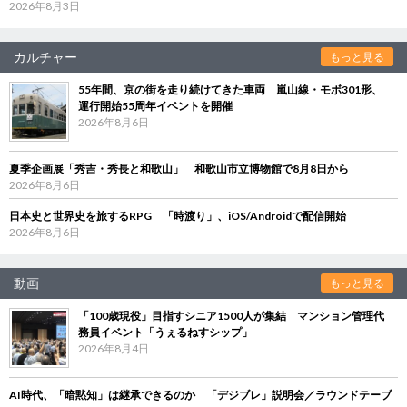
2026年8月3日
カルチャー
もっと見る
55年間、京の街を走り続けてきた車両 嵐山線・モボ301形、
運行開始55周年イベントを開催
2026年8月6日
夏季企画展「秀吉・秀長と和歌山」 和歌山市立博物館で8月8日から
2026年8月6日
日本史と世界史を旅するRPG 「時渡り」、iOS/Androidで配信開始
2026年8月6日
動画
もっと見る
「100歳現役」目指すシニア1500人が集結 マンション管理代
務員イベント「うぇるねすシップ」
2026年8月4日
AI時代、「暗黙知」は継承できるのか 「デジブレ」説明会／ラウンドテーブ