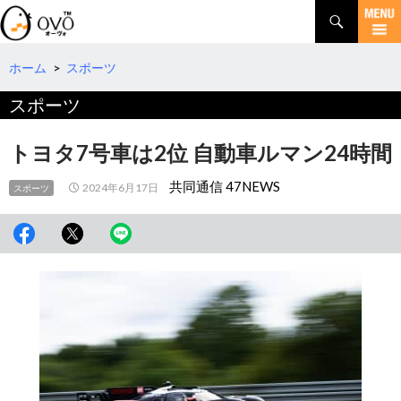
検
索
コ
ン
テ
ホーム
>
スポーツ
ン
スポーツ
ツ
へ
移
トヨタ7号車は2位 自動車ルマン24時間
動
共同通信 47NEWS
2024年6月17日
スポーツ