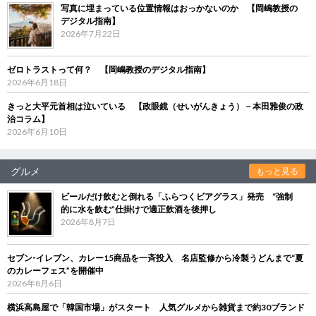
写真に埋まっている位置情報はおっかないのか 【岡嶋教授の
デジタル指南】
2026年7月22日
ゼロトラストって何？ 【岡嶋教授のデジタル指南】
2026年6月18日
きっと大平元首相は泣いている 【政眼鏡（せいがんきょう）－本田雅俊の政
治コラム】
2026年6月10日
グルメ
もっと見る
ビールだけ飲むと倒れる「ふらつくビアグラス」発売 “強制
的に水を飲む”仕掛けで適正飲酒を後押し
2026年8月7日
セブン‐イレブン、カレー15商品を一斉投入 名店監修から冷製うどんまで“夏
のカレーフェス”を開催中
2026年8月6日
横浜高島屋で「韓国市場」がスタート 人気グルメから雑貨まで約30ブランド