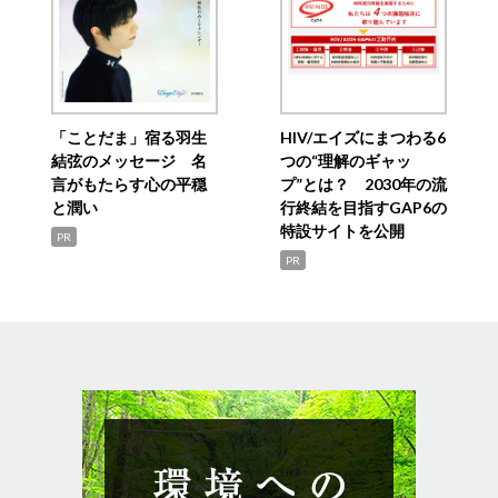
「ことだま」宿る羽生
HIV/エイズにまつわる6
結弦のメッセージ 名
つの“理解のギャッ
言がもたらす心の平穏
プ”とは？ 2030年の流
と潤い
行終結を目指すGAP6の
特設サイトを公開
PR
PR