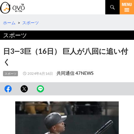
検
索
コ
ン
テ
ホーム
>
スポーツ
ン
スポーツ
ツ
へ
移
日3―3巨（16日） 巨人が八回に追い付
動
く
共同通信 47NEWS
2024年6月16日
スポーツ