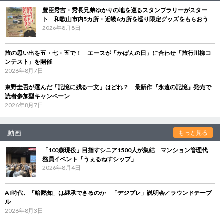
豊臣秀吉・秀長兄弟ゆかりの地を巡るスタンプラリーがスター
ト 和歌山市内5カ所・近畿6カ所を巡り限定グッズをもらおう
2026年8月8日
旅の思い出を五・七・五で！ エースが「かばんの日」に合わせ「旅行川柳コ
ンテスト」を開催
2026年8月7日
東野圭吾が選んだ「記憶に残る一文」はどれ？ 最新作『永遠の記憶』発売で
読者参加型キャンペーン
2026年8月7日
動画
もっと見る
「100歳現役」目指すシニア1500人が集結 マンション管理代
務員イベント「うぇるねすシップ」
2026年8月4日
AI時代、「暗黙知」は継承できるのか 「デジブレ」説明会／ラウンドテーブ
ル
2026年8月3日