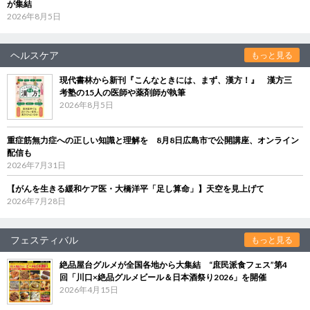
が集結
2026年8月5日
ヘルスケア
もっと見る
現代書林から新刊『こんなときには、まず、漢方！』 漢方三
考塾の15人の医師や薬剤師が執筆
2026年8月5日
重症筋無力症への正しい知識と理解を 8月8日広島市で公開講座、オンライン
配信も
2026年7月31日
【がんを生きる緩和ケア医・大橋洋平「足し算命」】天空を見上げて
2026年7月28日
フェスティバル
もっと見る
絶品屋台グルメが全国各地から大集結 “庶民派食フェス”第4
回「川口×絶品グルメビール＆日本酒祭り2026」を開催
2026年4月15日