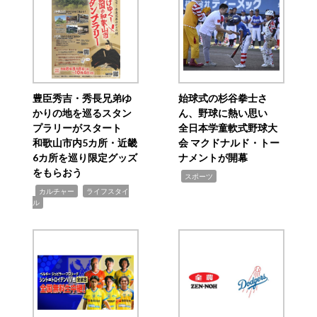
豊臣秀吉・秀長兄弟ゆ
始球式の杉谷拳士さ
かりの地を巡るスタン
ん、野球に熱い思い
プラリーがスタート
全日本学童軟式野球大
和歌山市内5カ所・近畿
会 マクドナルド・トー
6カ所を巡り限定グッズ
ナメントが開幕
をもらおう
,
スポーツ
,
,
カルチャー
ライフスタイ
ル