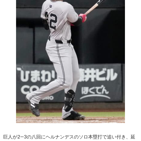
巨人が2―3の八回にヘルナンデスのソロ本塁打で追い付き、延