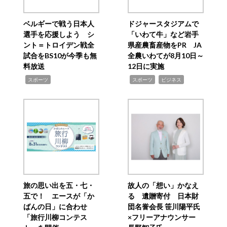
ベルギーで戦う日本人
ドジャースタジアムで
選手を応援しよう シ
「いわて牛」など岩手
ント＝トロイデン戦全
県産農畜産物をPR JA
試合をBS10が今季も無
全農いわてが8月10日～
料放送
12日に実施
,
,
,
スポーツ
スポーツ
ビジネス
旅の思い出を五・七・
故人の「想い」かなえ
五で！ エースが「か
る 遺贈寄付 日本財
ばんの日」に合わせ
団名誉会長 笹川陽平氏
「旅行川柳コンテス
×フリーアナウンサー