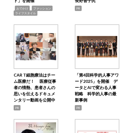
ト」を開催
長野智子氏
,
,
,
おでかけ
ファッション
PR
ライフスタイル
CAR T細胞療法はチー
「第4回科学的人事アワ
ム医療だ！ 医療従事
ード2025」を開催 デ
者の情熱、患者さんの
ータとAIで変わる人事
思いを伝えるドキュメ
戦略 科学的人事の最
ンタリー動画を公開中
新事例
PR
PR