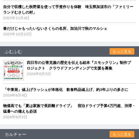
自分で収穫した秋野菜を使って芋煮作りを体験 埼玉県加須市の「ファミリー
ランドむさしの村」
2025年11月4日
春だけじゃもったいないさくらの名所、加治川で秋のマルシェ
2025年10月23日
ふむふむ
もっと見る
四日市の公害克服の歴史を伝える絵本『スモックリン』制作プ
ロジェクト クラウドファンディングで支援を募集
2026年8月5日
「中東発」値上げラッシュが本格化 飲食料品値上げ、約3年ぶりの多さに
2026年8月4日
物価高でも「夏は家族で長距離ドライブ」 宿泊ドライブ予算4万円超、渋滞・
猛暑への備えも必須
2026年8月3日
カルチャー
もっと見る