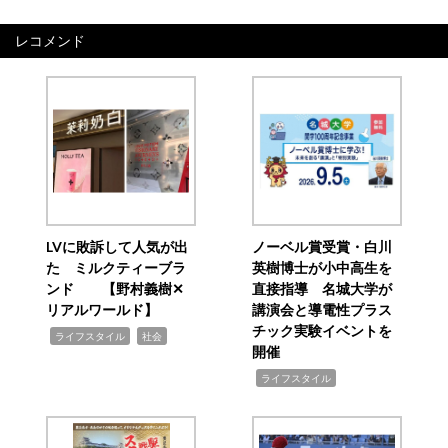
レコメンド
LVに敗訴して人気が出
ノーベル賞受賞・白川
た ミルクティーブラ
英樹博士が小中高生を
ンド 【野村義樹✕
直接指導 名城大学が
リアルワールド】
講演会と導電性プラス
チック実験イベントを
,
,
ライフスタイル
社会
開催
,
ライフスタイル