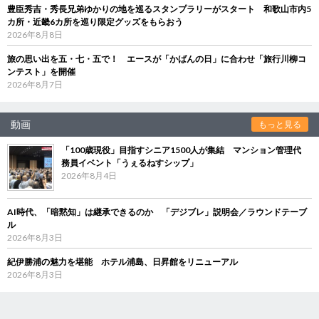
豊臣秀吉・秀長兄弟ゆかりの地を巡るスタンプラリーがスタート 和歌山市内5
カ所・近畿6カ所を巡り限定グッズをもらおう
2026年8月8日
旅の思い出を五・七・五で！ エースが「かばんの日」に合わせ「旅行川柳コ
ンテスト」を開催
2026年8月7日
動画
もっと見る
「100歳現役」目指すシニア1500人が集結 マンション管理代
務員イベント「うぇるねすシップ」
2026年8月4日
AI時代、「暗黙知」は継承できるのか 「デジブレ」説明会／ラウンドテーブ
ル
2026年8月3日
紀伊勝浦の魅力を堪能 ホテル浦島、日昇館をリニューアル
2026年8月3日