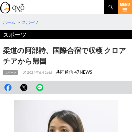
検
索
コ
ン
テ
ホーム
>
スポーツ
ン
スポーツ
ツ
へ
移
柔道の阿部詩、国際合宿で収穫 クロア
動
チアから帰国
共同通信 47NEWS
2024年6月16日
スポーツ