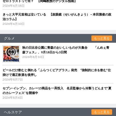
ゼロトラストって何？ 【岡嶋教授のデジタル指南】
2026年6月18日
きっと大平元首相は泣いている 【政眼鏡（せいがんきょう）－本田雅俊の政
治コラム】
2026年6月10日
グルメ
もっと見る
秋の日比谷公園に青森のおいしいものが大集合 「んめぇ青
森フェス」、9月18日から3日間
2026年8月10日
ビールだけ飲むと倒れる「ふらつくビアグラス」発売 “強制的に水を飲む”仕
掛けで適正飲酒を後押し
2026年8月7日
セブン‐イレブン、カレー15商品を一斉投入 名店監修から冷製うどんまで“夏
のカレーフェス”を開催中
2026年8月6日
ヘルスケア
もっと見る