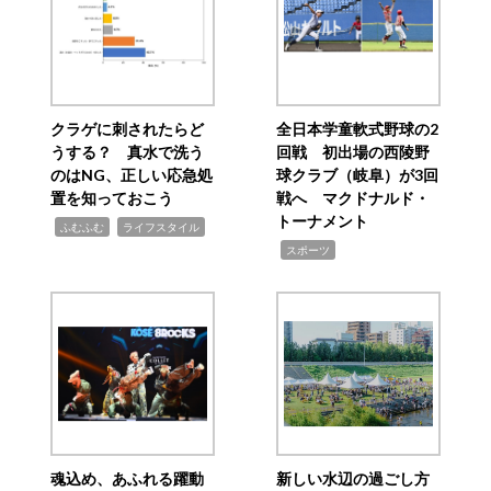
クラゲに刺されたらど
全日本学童軟式野球の2
うする？ 真水で洗う
回戦 初出場の西陵野
のはNG、正しい応急処
球クラブ（岐阜）が3回
置を知っておこう
戦へ マクドナルド・
トーナメント
,
,
ふむふむ
ライフスタイル
,
スポーツ
魂込め、あふれる躍動
新しい水辺の過ごし方