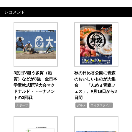
レコメンド
3度目V狙う多賀（滋
秋の日比谷公園に青森
賀）などが8強 全日本
のおいしいものが大集
学童軟式野球大会マク
合 「んめぇ青森フ
ドナルド・トーナメン
ェス」、9月18日から3
トの3回戦
日間
,
,
,
スポーツ
グルメ
ライフスタイル