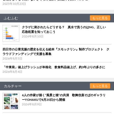
2025年10月23日
ふむふむ
もっと見る
クラゲに刺されたらどうする？ 真水で洗うのはNG、正しい
応急処置を知っておこう
2026年8月10日
四日市の公害克服の歴史を伝える絵本『スモックリン』制作プロジェクト ク
ラウドファンディングで支援を募集
2026年8月5日
「中東発」値上げラッシュが本格化 飲食料品値上げ、約3年ぶりの多さに
2026年8月4日
カルチャー
もっと見る
6人の作家が描く“風景と猫”の共演 歌舞伎座そばのギャラリ
ーYOHAKUで8月20日から開催
2026年8月9日