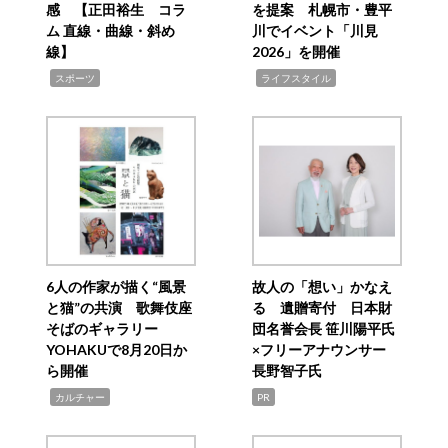
感 【正田裕生 コラ
を提案 札幌市・豊平
ム 直線・曲線・斜め
川でイベント「川見
線】
2026」を開催
,
,
スポーツ
ライフスタイル
6人の作家が描く“風景
故人の「想い」かなえ
と猫”の共演 歌舞伎座
る 遺贈寄付 日本財
そばのギャラリー
団名誉会長 笹川陽平氏
YOHAKUで8月20日か
×フリーアナウンサー
ら開催
長野智子氏
,
カルチャー
PR