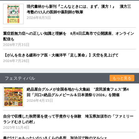
現代書林から新刊『こんなときには、まず、漢方！』 漢方三
考塾の15人の医師や薬剤師が執筆
2026年8月5日
重症筋無力症への正しい知識と理解を 8月8日広島市で公開講座、オンライン
配信も
2026年7月31日
【がんを生きる緩和ケア医・大橋洋平「足し算命」】天空を見上げて
2026年7月28日
フェスティバル
もっと見る
絶品屋台グルメが全国各地から大集結 “庶民派食フェス”第4
回「川口×絶品グルメビール＆日本酒祭り2026」を開催
2026年4月15日
自分で収穫した秋野菜を使って芋煮作りを体験 埼玉県加須市の「ファミリー
ランドむさしの村」
2025年11月4日
春だけじゃもったいないさくらの名所、加治川で秋のマルシェ