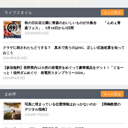
ライフスタイル
もっと見る
秋の日比谷公園に青森のおいしいものが大集合 「んめぇ青
森フェス」、9月18日から3日間
2026年8月10日
クラゲに刺されたらどうする？ 真水で洗うのはNG、正しい応急処置を知って
おこう
2026年8月10日
【参加無料】長野県内12カ所の発電所をめぐって豪華賞品をゲット！「ぐるー
っと！信州ダムめぐり 発電所スタンプラリー2026」
2026年8月9日
まめ学
もっと見る
写真に埋まっている位置情報はおっかないのか 【岡嶋教授の
デジタル指南】
2026年7月22日