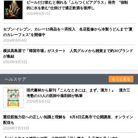
ビールだけ飲むと倒れる「ふらつくビアグラス」発売 “強制
的に水を飲む”仕掛けで適正飲酒を後押し
2026年8月7日
セブン‐イレブン、カレー15商品を一斉投入 名店監修から冷製うどんまで“夏
のカレーフェス”を開催中
2026年8月6日
横浜高島屋で「韓国市場」がスタート 人気グルメから雑貨まで約30ブランド
が集結
2026年8月5日
ヘルスケア
もっと見る
現代書林から新刊『こんなときには、まず、漢方！』 漢方三
考塾の15人の医師や薬剤師が執筆
2026年8月5日
重症筋無力症への正しい知識と理解を 8月8日広島市で公開講座、オンライン
配信も
2026年7月31日