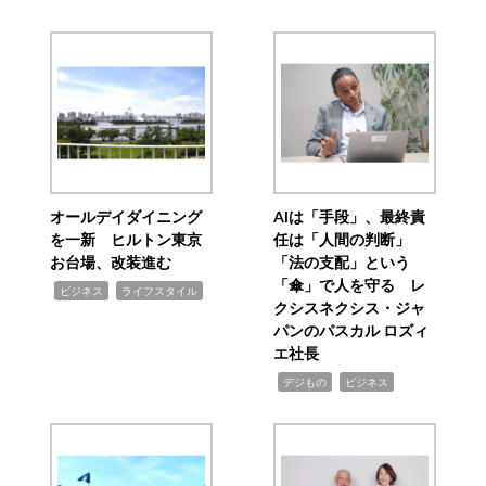
オールデイダイニング
AIは「手段」、最終責
を一新 ヒルトン東京
任は「人間の判断」
お台場、改装進む
「法の支配」という
「傘」で人を守る レ
,
,
ビジネス
ライフスタイル
クシスネクシス・ジャ
パンのパスカル ロズィ
エ社長
,
,
デジもの
ビジネス