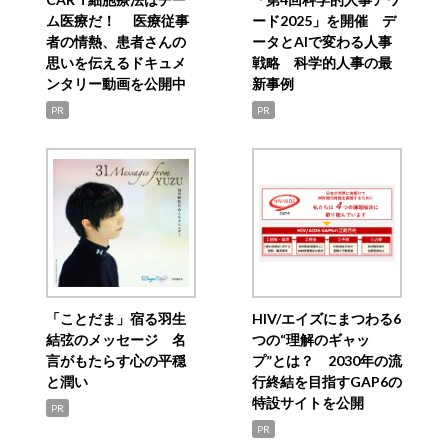
ム医療だ！ 医療従事
ード2025」を開催 デ
者の情熱、患者さんの
ータとAIで変わる人事
思いを伝えるドキュメ
戦略 科学的人事の最
ンタリー動画を公開中
新事例
PR
PR
「ことだま」宿る羽生
HIV/エイズにまつわる6
結弦のメッセージ 名
つの“理解のギャッ
言がもたらす心の平穏
プ”とは？ 2030年の流
と潤い
行終結を目指すGAP6の
特設サイトを公開
PR
PR