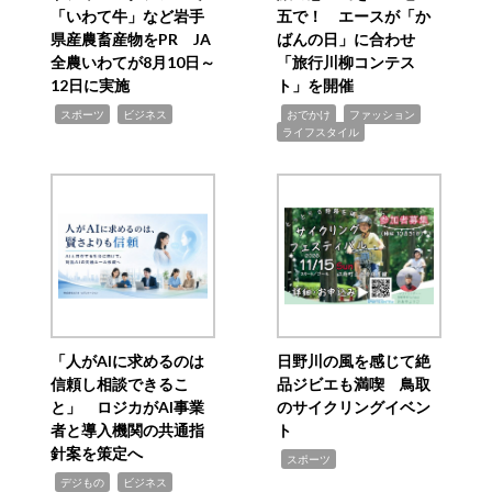
「いわて牛」など岩手
五で！ エースが「か
県産農畜産物をPR JA
ばんの日」に合わせ
全農いわてが8月10日～
「旅行川柳コンテス
12日に実施
ト」を開催
,
,
,
,
,
スポーツ
ビジネス
おでかけ
ファッション
ライフスタイル
「人がAIに求めるのは
日野川の風を感じて絶
信頼し相談できるこ
品ジビエも満喫 鳥取
と」 ロジカがAI事業
のサイクリングイベン
者と導入機関の共通指
ト
針案を策定へ
,
スポーツ
,
,
デジもの
ビジネス