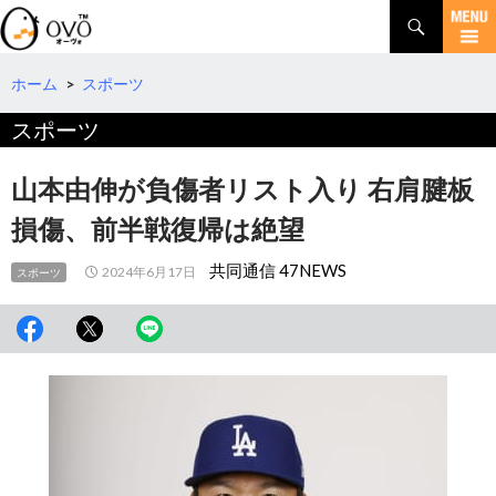
検
索
コ
ン
テ
ホーム
>
スポーツ
ン
スポーツ
ツ
へ
移
山本由伸が負傷者リスト入り 右肩腱板
動
損傷、前半戦復帰は絶望
共同通信 47NEWS
2024年6月17日
スポーツ