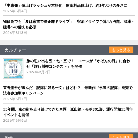
「中東発」値上げラッシュが本格化 飲食料品値上げ、約3年ぶりの多さに
2026年8月4日
物価高でも「夏は家族で長距離ドライブ」 宿泊ドライブ予算4万円超、渋滞・
猛暑への備えも必須
2026年8月3日
カルチャー
もっと見る
旅の思い出を五・七・五で！ エースが「かばんの日」に合わ
せ「旅行川柳コンテスト」を開催
2026年8月7日
東野圭吾が選んだ「記憶に残る一文」はどれ？ 最新作『永遠の記憶』発売で
読者参加型キャンペーン
2026年8月7日
55年間、京の街を走り続けてきた車両 嵐山線・モボ301形、運行開始55周年
イベントを開催
2026年8月6日
動画
もっと見る