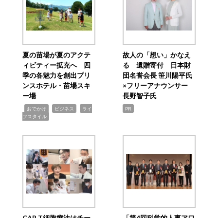
夏の苗場が夏のアクテ
故人の「想い」かなえ
ィビティー拡充へ 四
る 遺贈寄付 日本財
季の各魅力を創出プリ
団名誉会長 笹川陽平氏
ンスホテル・苗場スキ
×フリーアナウンサー
ー場
長野智子氏
,
,
,
おでかけ
ビジネス
ライ
PR
フスタイル
CAR T細胞療法はチー
「第4回科学的人事アワ