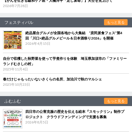
【がんを生きる緩和ケア医・大橋洋平「足し算命」】天空を見上げて
2026年7月28日
フェスティバル
もっと見る
絶品屋台グルメが全国各地から大集結 “庶民派食フェス”第4
回「川口×絶品グルメビール＆日本酒祭り2026」を開催
2026年4月15日
自分で収穫した秋野菜を使って芋煮作りを体験 埼玉県加須市の「ファミリー
ランドむさしの村」
2025年11月4日
春だけじゃもったいないさくらの名所、加治川で秋のマルシェ
2025年10月23日
ふむふむ
もっと見る
四日市の公害克服の歴史を伝える絵本『スモックリン』制作プ
ロジェクト クラウドファンディングで支援を募集
2026年8月5日