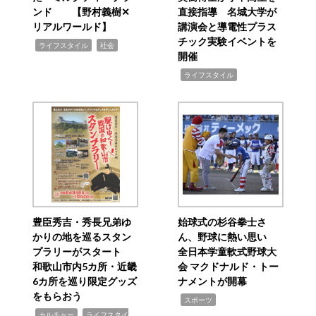
ンド 【野村義樹✕
直接指導 名城大学が
リアルワールド】
講演会と導電性プラス
チック実験イベントを
,
,
ライフスタイル
社会
開催
,
ライフスタイル
豊臣秀吉・秀長兄弟ゆ
始球式の杉谷拳士さ
かりの地を巡るスタン
ん、野球に熱い思い
プラリーがスタート
全日本学童軟式野球大
和歌山市内5カ所・近畿
会 マクドナルド・トー
6カ所を巡り限定グッズ
ナメントが開幕
をもらおう
,
スポーツ
,
,
カルチャー
ライフスタイ