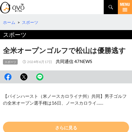
検
索
コ
ン
テ
ホーム
>
スポーツ
ン
スポーツ
ツ
へ
移
全米オープンゴルフで松山は優勝逃す
動
共同通信 47NEWS
2024年6月17日
スポーツ
【パインハースト（米ノースカロライナ州）共同】男子ゴルフ
の全米オープン選手権は16日、ノースカロライ……
さらに見る