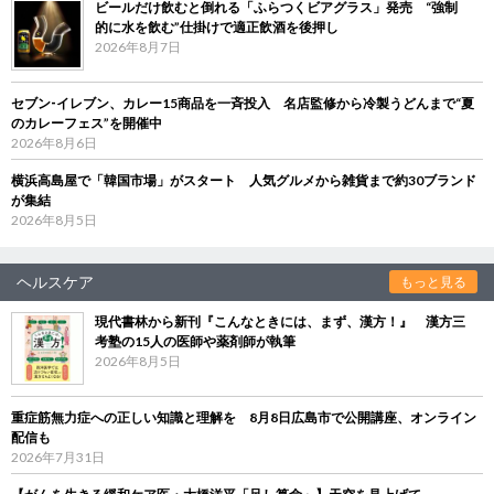
ビールだけ飲むと倒れる「ふらつくビアグラス」発売 “強制
的に水を飲む”仕掛けで適正飲酒を後押し
2026年8月7日
セブン‐イレブン、カレー15商品を一斉投入 名店監修から冷製うどんまで“夏
のカレーフェス”を開催中
2026年8月6日
横浜高島屋で「韓国市場」がスタート 人気グルメから雑貨まで約30ブランド
が集結
2026年8月5日
ヘルスケア
もっと見る
現代書林から新刊『こんなときには、まず、漢方！』 漢方三
考塾の15人の医師や薬剤師が執筆
2026年8月5日
重症筋無力症への正しい知識と理解を 8月8日広島市で公開講座、オンライン
配信も
2026年7月31日