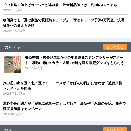
「中東発」値上げラッシュが本格化 飲食料品値上げ、約3年ぶりの多さに
2026年8月4日
物価高でも「夏は家族で長距離ドライブ」 宿泊ドライブ予算4万円超、渋滞・
猛暑への備えも必須
2026年8月3日
カルチャー
もっと見る
豊臣秀吉・秀長兄弟ゆかりの地を巡るスタンプラリーがスター
ト 和歌山市内5カ所・近畿6カ所を巡り限定グッズをもらおう
2026年8月8日
旅の思い出を五・七・五で！ エースが「かばんの日」に合わせ「旅行川柳コ
ンテスト」を開催
2026年8月7日
東野圭吾が選んだ「記憶に残る一文」はどれ？ 最新作『永遠の記憶』発売で
読者参加型キャンペーン
2026年8月7日
動画
もっと見る