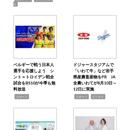
ル
ベルギーで戦う日本人
ドジャースタジアムで
選手を応援しよう シ
「いわて牛」など岩手
ント＝トロイデン戦全
県産農畜産物をPR JA
試合をBS10が今季も無
全農いわてが8月10日～
料放送
12日に実施
,
,
,
スポーツ
スポーツ
ビジネス