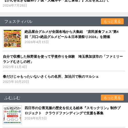
【がんを生きる緩和ケア医・大橋洋平「足し算命」】天空を見上げて
2026年7月28日
フェスティバル
もっと見る
絶品屋台グルメが全国各地から大集結 “庶民派食フェス”第4
回「川口×絶品グルメビール＆日本酒祭り2026」を開催
2026年4月15日
自分で収穫した秋野菜を使って芋煮作りを体験 埼玉県加須市の「ファミリー
ランドむさしの村」
2025年11月4日
春だけじゃもったいないさくらの名所、加治川で秋のマルシェ
2025年10月23日
ふむふむ
もっと見る
四日市の公害克服の歴史を伝える絵本『スモックリン』制作プ
ロジェクト クラウドファンディングで支援を募集
2026年8月5日