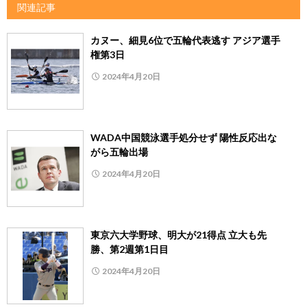
関連記事
カヌー、細見6位で五輪代表逃す アジア選手
権第3日
2024年4月20日
WADA中国競泳選手処分せず 陽性反応出な
がら五輪出場
2024年4月20日
東京六大学野球、明大が21得点 立大も先
勝、第2週第1日目
2024年4月20日