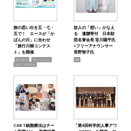
旅の思い出を五・七・
故人の「想い」かなえ
五で！ エースが「か
る 遺贈寄付 日本財
ばんの日」に合わせ
団名誉会長 笹川陽平氏
「旅行川柳コンテス
×フリーアナウンサー
ト」を開催
長野智子氏
,
,
,
おでかけ
ファッション
PR
ライフスタイル
CAR T細胞療法はチー
「第4回科学的人事アワ