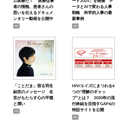
ム医療だ！ 医療従事
ード2025」を開催 デ
者の情熱、患者さんの
ータとAIで変わる人事
思いを伝えるドキュメ
戦略 科学的人事の最
ンタリー動画を公開中
新事例
PR
PR
「ことだま」宿る羽生
HIV/エイズにまつわる6
結弦のメッセージ 名
つの“理解のギャッ
言がもたらす心の平穏
プ”とは？ 2030年の流
と潤い
行終結を目指すGAP6の
特設サイトを公開
PR
PR