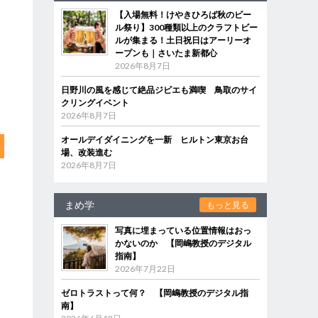
【入場無料！けやきひろば秋のビー
ル祭り】300種類以上のクラフトビー
ルが集まる！土日祝日はアーリーオ
ープンも｜さいたま新都心
2026年8月7日
日野川の風を感じて絶品ジビエも満喫 鳥取のサイ
クリングイベント
2026年8月7日
オールデイダイニングを一新 ヒルトン東京お台
場、改装進む
2026年8月7日
まめ学
もっと見る
写真に埋まっている位置情報はおっ
かないのか 【岡嶋教授のデジタル
指南】
2026年7月22日
ゼロトラストって何？ 【岡嶋教授のデジタル指
南】