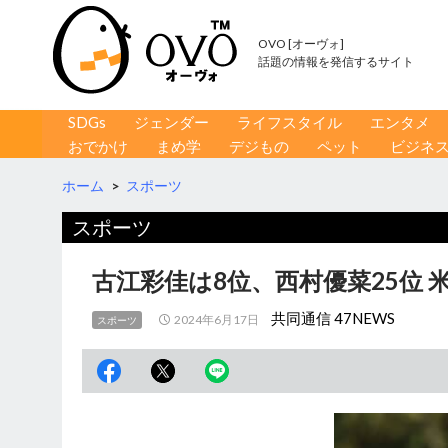
OVO [オーヴォ]
話題の情報を発信するサイト
コンテンツへ移動
検
SDGs
ジェンダー
ライフスタイル
エンタメ
索
おでかけ
まめ学
デジもの
ペット
ビジネ
ホーム
>
スポーツ
スポーツ
古江彩佳は8位、西村優菜25位 
共同通信 47NEWS
2024年6月17日
スポーツ