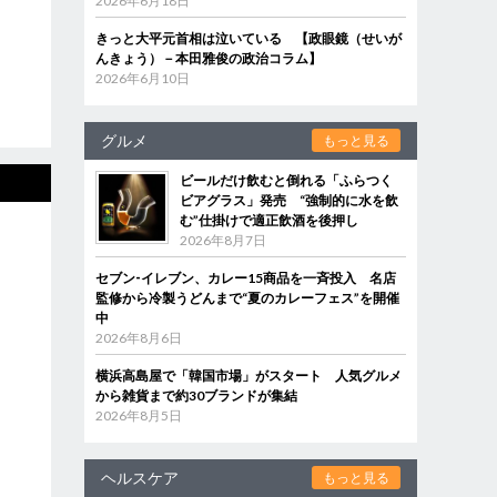
2026年6月18日
きっと大平元首相は泣いている 【政眼鏡（せいが
んきょう）－本田雅俊の政治コラム】
2026年6月10日
グルメ
もっと見る
ビールだけ飲むと倒れる「ふらつく
ビアグラス」発売 “強制的に水を飲
む”仕掛けで適正飲酒を後押し
2026年8月7日
セブン‐イレブン、カレー15商品を一斉投入 名店
監修から冷製うどんまで“夏のカレーフェス”を開催
中
2026年8月6日
横浜高島屋で「韓国市場」がスタート 人気グルメ
から雑貨まで約30ブランドが集結
2026年8月5日
ヘルスケア
もっと見る