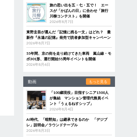
旅の思い出を五・七・五で！ エー
スが「かばんの日」に合わせ「旅行
川柳コンテスト」を開催
2026年8月7日
東野圭吾が選んだ「記憶に残る一文」はどれ？ 最
新作『永遠の記憶』発売で読者参加型キャンペーン
2026年8月7日
55年間、京の街を走り続けてきた車両 嵐山線・モ
ボ301形、運行開始55周年イベントを開催
2026年8月6日
動画
もっと見る
「100歳現役」目指すシニア1500人
が集結 マンション管理代務員イベ
ント「うぇるねすシップ」
2026年8月4日
AI時代、「暗黙知」は継承できるのか 「デジブ
レ」説明会／ラウンドテーブル
2026年8月3日