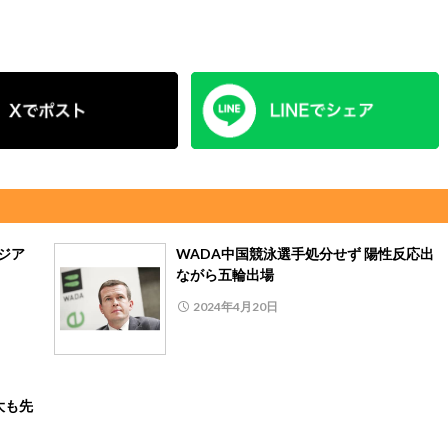
ジア
WADA中国競泳選手処分せず 陽性反応出
ながら五輪出場
2024年4月20日
大も先