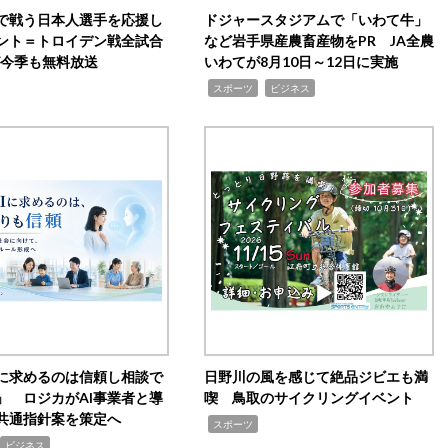
で戦う日本人選手を応援し
ドジャースタジアムで「いわて牛」
ント＝トロイデン戦全試合
など岩手県産農畜産物をPR JA全農
0が今季も無料放送
いわてが8月10日～12日に実施
,
,
スポーツ
ビジネス
Iに求めるのは信頼し相談で
日野川の風を感じて絶品ジビエも満
」 ロジカがAI事業者と導
喫 鳥取のサイクリングイベント
共通指針案を策定へ
,
スポーツ
ビジネス