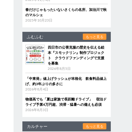
春だけじゃもったいないさくらの名所、加治川で秋
のマルシェ
2025年10月23日
ふむふむ
もっと見る
四日市の公害克服の歴史を伝える絵
本『スモックリン』制作プロジェク
ト クラウドファンディングで支援
を募集
2026年8月5日
「中東発」値上げラッシュが本格化 飲食料品値上
げ、約3年ぶりの多さに
2026年8月4日
物価高でも「夏は家族で長距離ドライブ」 宿泊ド
ライブ予算4万円超、渋滞・猛暑への備えも必須
2026年8月3日
カルチャー
もっと見る