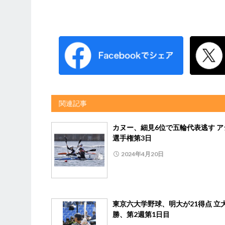
関連記事
カヌー、細見6位で五輪代表逃す ア
選手権第3日
2024年4月20日
東京六大学野球、明大が21得点 立
勝、第2週第1日目