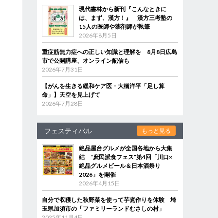
現代書林から新刊『こんなときに
は、まず、漢方！』 漢方三考塾の
15人の医師や薬剤師が執筆
2026年8月5日
重症筋無力症への正しい知識と理解を 8月8日広島
市で公開講座、オンライン配信も
2026年7月31日
【がんを生きる緩和ケア医・大橋洋平「足し算
命」】天空を見上げて
2026年7月28日
フェスティバル
もっと見る
絶品屋台グルメが全国各地から大集
結 “庶民派食フェス”第4回「川口×
絶品グルメビール＆日本酒祭り
2026」を開催
2026年4月15日
自分で収穫した秋野菜を使って芋煮作りを体験 埼
玉県加須市の「ファミリーランドむさしの村」
2025年11月4日