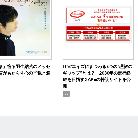
ま」宿る羽生結弦のメッセ
HIV/エイズにまつわる6つの“理解の
言がもたらす心の平穏と潤
ギャップ”とは？ 2030年の流行終
結を目指すGAP6の特設サイトを公
開
PR