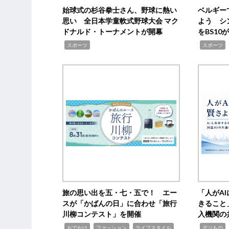
始球式の杉谷拳士さん、野球に熱い
ベルギー
思い 全日本学童軟式野球大会 マク
よう シ
ドナルド・トーナメントが開幕
をBS1
,
,
スポーツ
スポーツ
旅の思い出を五・七・五で！ エー
「人がA
スが「かばんの日」に合わせ「旅行
きること
川柳コンテスト」を開催
入機関の
,
,
,
,
,
おでかけ
ファッション
ライフスタイル
デジもの