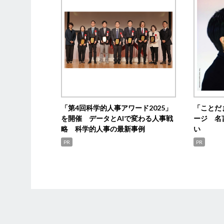
「第4回科学的人事アワード2025」
「ことだ
を開催 データとAIで変わる人事戦
ージ 名
略 科学的人事の最新事例
い
PR
PR