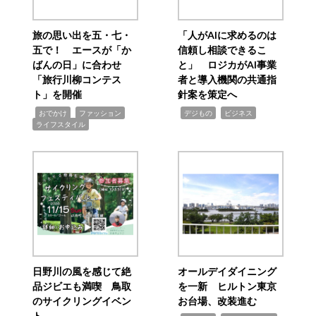
旅の思い出を五・七・
「人がAIに求めるのは
五で！ エースが「か
信頼し相談できるこ
ばんの日」に合わせ
と」 ロジカがAI事業
「旅行川柳コンテス
者と導入機関の共通指
ト」を開催
針案を策定へ
,
,
,
,
,
おでかけ
ファッション
デジもの
ビジネス
ライフスタイル
日野川の風を感じて絶
オールデイダイニング
品ジビエも満喫 鳥取
を一新 ヒルトン東京
のサイクリングイベン
お台場、改装進む
ト