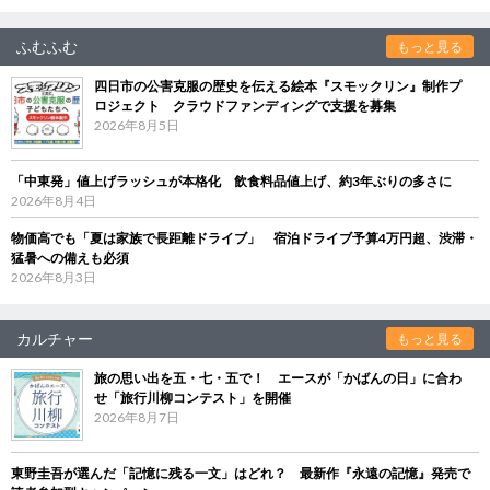
ふむふむ
もっと見る
四日市の公害克服の歴史を伝える絵本『スモックリン』制作プ
ロジェクト クラウドファンディングで支援を募集
2026年8月5日
「中東発」値上げラッシュが本格化 飲食料品値上げ、約3年ぶりの多さに
2026年8月4日
物価高でも「夏は家族で長距離ドライブ」 宿泊ドライブ予算4万円超、渋滞・
猛暑への備えも必須
2026年8月3日
カルチャー
もっと見る
旅の思い出を五・七・五で！ エースが「かばんの日」に合わ
せ「旅行川柳コンテスト」を開催
2026年8月7日
東野圭吾が選んだ「記憶に残る一文」はどれ？ 最新作『永遠の記憶』発売で