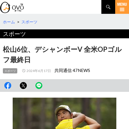
検
索
コ
ン
テ
ホーム
>
スポーツ
ン
スポーツ
ツ
へ
移
松山6位、デシャンボーV 全米OPゴル
動
フ最終日
共同通信 47NEWS
2024年6月17日
スポーツ