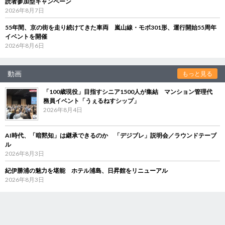
読者参加型キャンペーン
2026年8月7日
55年間、京の街を走り続けてきた車両 嵐山線・モボ301形、運行開始55周年
イベントを開催
2026年8月6日
動画
もっと見る
「100歳現役」目指すシニア1500人が集結 マンション管理代
務員イベント「うぇるねすシップ」
2026年8月4日
AI時代、「暗黙知」は継承できるのか 「デジブレ」説明会／ラウンドテーブ
ル
2026年8月3日
紀伊勝浦の魅力を堪能 ホテル浦島、日昇館をリニューアル
2026年8月3日