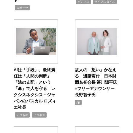
,
,
ビジネス
ライフスタイル
,
スポーツ
AIは「手段」、最終責
故人の「想い」かなえ
任は「人間の判断」
る 遺贈寄付 日本財
「法の支配」という
団名誉会長 笹川陽平氏
「傘」で人を守る レ
×フリーアナウンサー
クシスネクシス・ジャ
長野智子氏
パンのパスカル ロズィ
PR
エ社長
,
,
デジもの
ビジネス