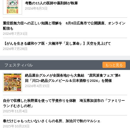
考塾の15人の医師や薬剤師が執筆
2026年8月5日
重症筋無力症への正しい知識と理解を 8月8日広島市で公開講座、オンライン
配信も
2026年7月31日
【がんを生きる緩和ケア医・大橋洋平「足し算命」】天空を見上げて
2026年7月28日
フェスティバル
もっと見る
絶品屋台グルメが全国各地から大集結 “庶民派食フェス”第4
回「川口×絶品グルメビール＆日本酒祭り2026」を開催
2026年4月15日
自分で収穫した秋野菜を使って芋煮作りを体験 埼玉県加須市の「ファミリー
ランドむさしの村」
2025年11月4日
春だけじゃもったいないさくらの名所、加治川で秋のマルシェ
2025年10月23日