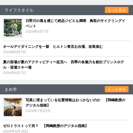
ライフスタイル
もっと見る
日野川の風を感じて絶品ジビエも満喫 鳥取のサイクリングイ
ベント
2026年8月7日
オールデイダイニングを一新 ヒルトン東京お台場、改装進む
2026年8月7日
夏の苗場が夏のアクティビティー拡充へ 四季の各魅力を創出プリンスホテ
ル・苗場スキー場
2026年8月7日
まめ学
もっと見る
写真に埋まっている位置情報はおっかないのか 【岡嶋教授の
デジタル指南】
2026年7月22日
ゼロトラストって何？ 【岡嶋教授のデジタル指南】
2026年6月18日