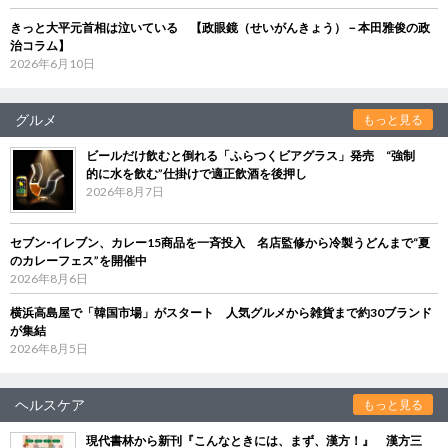
きっと大平元首相は泣いている 【政眼鏡（せいがんきょう）－本田雅俊の政
治コラム】
2026年6月10日
グルメ
もっと見る
ビールだけ飲むと倒れる「ふらつくビアグラス」発売 “強制
的に水を飲む”仕掛けで適正飲酒を後押し
2026年8月7日
セブン‐イレブン、カレー15商品を一斉投入 名店監修から冷製うどんまで“夏
のカレーフェス”を開催中
2026年8月6日
横浜高島屋で「韓国市場」がスタート 人気グルメから雑貨まで約30ブランド
が集結
2026年8月5日
ヘルスケア
もっと見る
現代書林から新刊『こんなときには、まず、漢方！』 漢方三