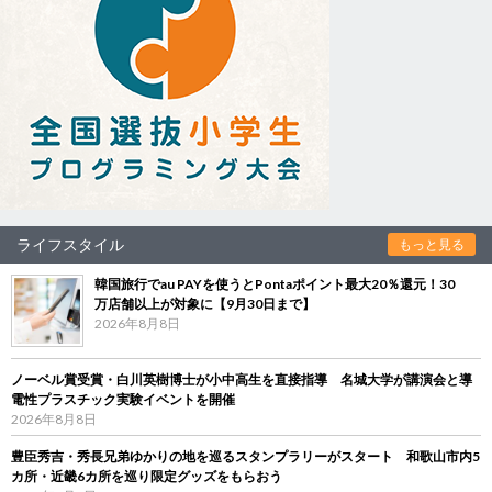
ライフスタイル
もっと見る
韓国旅行でau PAYを使うとPontaポイント最大20％還元！30
万店舗以上が対象に【9月30日まで】
2026年8月8日
ノーベル賞受賞・白川英樹博士が小中高生を直接指導 名城大学が講演会と導
電性プラスチック実験イベントを開催
2026年8月8日
豊臣秀吉・秀長兄弟ゆかりの地を巡るスタンプラリーがスタート 和歌山市内5
カ所・近畿6カ所を巡り限定グッズをもらおう