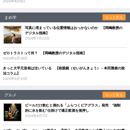
2026年8月8日
まめ学
もっと見る
写真に埋まっている位置情報はおっかないのか 【岡嶋教授の
デジタル指南】
2026年7月22日
ゼロトラストって何？ 【岡嶋教授のデジタル指南】
2026年6月18日
きっと大平元首相は泣いている 【政眼鏡（せいがんきょう）－本田雅俊の政
治コラム】
2026年6月10日
グルメ
もっと見る
ビールだけ飲むと倒れる「ふらつくビアグラス」発売 “強制
的に水を飲む”仕掛けで適正飲酒を後押し
2026年8月7日