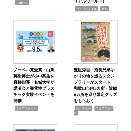
リアルワールド】
,
スポーツ
,
,
ライフスタイル
社会
ノーベル賞受賞・白川
豊臣秀吉・秀長兄弟ゆ
英樹博士が小中高生を
かりの地を巡るスタン
直接指導 名城大学が
プラリーがスタート
講演会と導電性プラス
和歌山市内5カ所・近畿
チック実験イベントを
6カ所を巡り限定グッズ
開催
をもらおう
,
,
,
ライフスタイル
カルチャー
ライフスタイ
ル