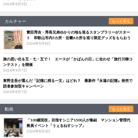
2026年8月3日
カルチャー
もっと見る
豊臣秀吉・秀長兄弟ゆかりの地を巡るスタンプラリーがスター
ト 和歌山市内5カ所・近畿6カ所を巡り限定グッズをもらおう
2026年8月8日
旅の思い出を五・七・五で！ エースが「かばんの日」に合わせ「旅行川柳コ
ンテスト」を開催
2026年8月7日
東野圭吾が選んだ「記憶に残る一文」はどれ？ 最新作『永遠の記憶』発売で
読者参加型キャンペーン
2026年8月7日
動画
もっと見る
「100歳現役」目指すシニア1500人が集結 マンション管理代
務員イベント「うぇるねすシップ」
2026年8月4日