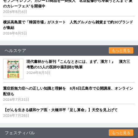
セブン‐イレブン、カレー15商品を一斉投入 名店監修から冷製うどんまで“夏
のカレーフェス”を開催中
2026年8月6日
横浜高島屋で「韓国市場」がスタート 人気グルメから雑貨まで約30ブランド
が集結
2026年8月5日
ヘルスケア
もっと見る
現代書林から新刊『こんなときには、まず、漢方！』 漢方三
考塾の15人の医師や薬剤師が執筆
2026年8月5日
重症筋無力症への正しい知識と理解を 8月8日広島市で公開講座、オンライン
配信も
2026年7月31日
【がんを生きる緩和ケア医・大橋洋平「足し算命」】天空を見上げて
2026年7月28日
フェスティバル
もっと見る