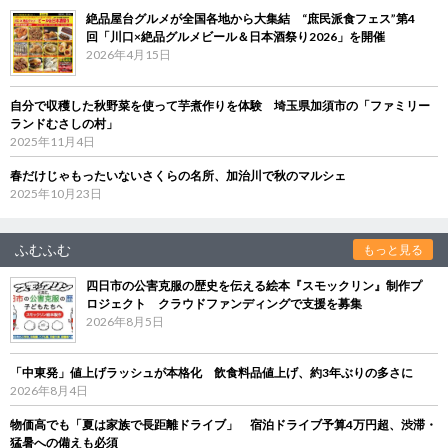
絶品屋台グルメが全国各地から大集結 “庶民派食フェス”第4
回「川口×絶品グルメビール＆日本酒祭り2026」を開催
2026年4月15日
自分で収穫した秋野菜を使って芋煮作りを体験 埼玉県加須市の「ファミリー
ランドむさしの村」
2025年11月4日
春だけじゃもったいないさくらの名所、加治川で秋のマルシェ
2025年10月23日
ふむふむ
もっと見る
四日市の公害克服の歴史を伝える絵本『スモックリン』制作プ
ロジェクト クラウドファンディングで支援を募集
2026年8月5日
「中東発」値上げラッシュが本格化 飲食料品値上げ、約3年ぶりの多さに
2026年8月4日
物価高でも「夏は家族で長距離ドライブ」 宿泊ドライブ予算4万円超、渋滞・
猛暑への備えも必須