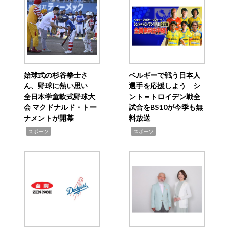
始球式の杉谷拳士さ
ベルギーで戦う日本人
ん、野球に熱い思い
選手を応援しよう シ
全日本学童軟式野球大
ント＝トロイデン戦全
会 マクドナルド・トー
試合をBS10が今季も無
ナメントが開幕
料放送
,
,
スポーツ
スポーツ