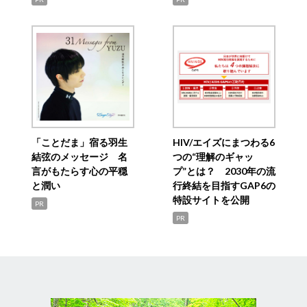
「ことだま」宿る羽生
HIV/エイズにまつわる6
結弦のメッセージ 名
つの“理解のギャッ
言がもたらす心の平穏
プ”とは？ 2030年の流
と潤い
行終結を目指すGAP6の
特設サイトを公開
PR
PR