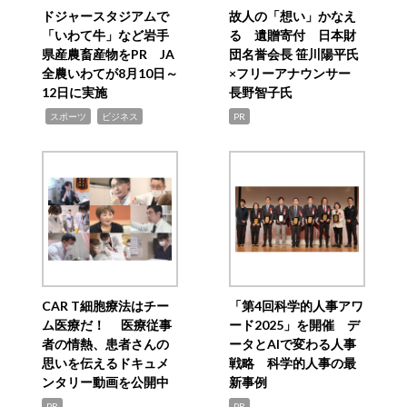
ドジャースタジアムで
故人の「想い」かなえ
「いわて牛」など岩手
る 遺贈寄付 日本財
県産農畜産物をPR JA
団名誉会長 笹川陽平氏
全農いわてが8月10日～
×フリーアナウンサー
12日に実施
長野智子氏
,
,
スポーツ
ビジネス
PR
CAR T細胞療法はチー
「第4回科学的人事アワ
ム医療だ！ 医療従事
ード2025」を開催 デ
者の情熱、患者さんの
ータとAIで変わる人事
思いを伝えるドキュメ
戦略 科学的人事の最
ンタリー動画を公開中
新事例
PR
PR