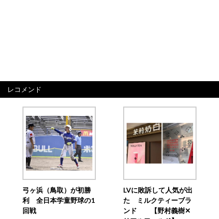
レコメンド
弓ヶ浜（鳥取）が初勝
LVに敗訴して人気が出
利 全日本学童野球の1
た ミルクティーブラ
回戦
ンド 【野村義樹✕