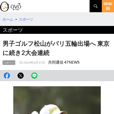
検
索
コ
ン
テ
ホーム
>
スポーツ
ン
スポーツ
ツ
へ
移
男子ゴルフ松山がパリ五輪出場へ 東京
動
に続き2大会連続
共同通信 47NEWS
2024年6月17日
スポーツ