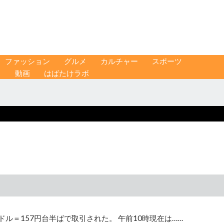
ファッション
グルメ
カルチャー
スポーツ
ス
動画
はばたけラボ
ル＝157円台半ばで取引された。 午前10時現在は……