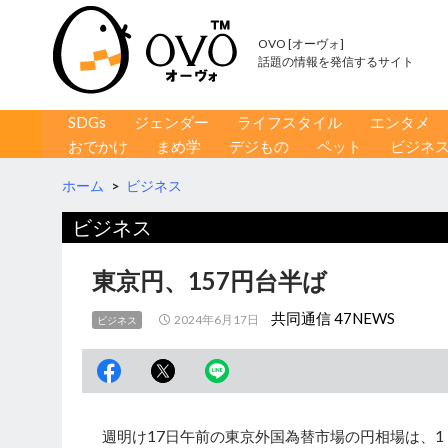
OVO [オーヴォ]
話題の情報を発信するサイト
コンテンツへ移動
検
SDGs
ジェンダー
ライフスタイル
エンタメ
索
おでかけ
まめ学
デジもの
ペット
ビジネ
ホーム
>
ビジネス
ビジネス
東京円、157円台半ば
共同通信 47NEWS
2024年6月17日
ビジネス
週明け17日午前の東京外国為替市場の円相場は、1ド