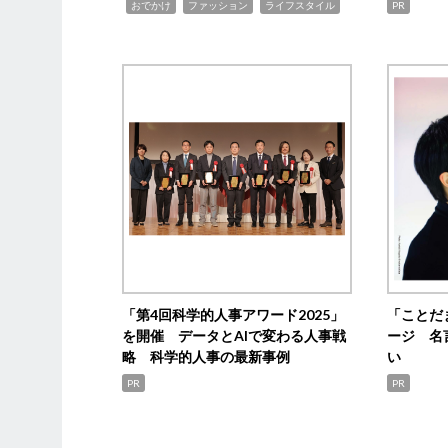
,
,
,
おでかけ
ファッション
ライフスタイル
PR
「第4回科学的人事アワード2025」
「ことだ
を開催 データとAIで変わる人事戦
ージ 名
略 科学的人事の最新事例
い
PR
PR