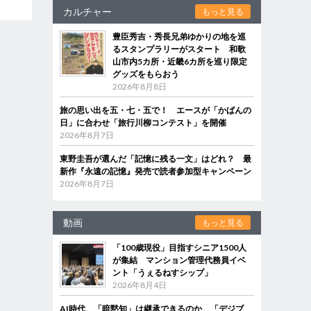
カルチャー
もっと見る
豊臣秀吉・秀長兄弟ゆかりの地を巡
るスタンプラリーがスタート 和歌
山市内5カ所・近畿6カ所を巡り限定
グッズをもらおう
2026年8月8日
旅の思い出を五・七・五で！ エースが「かばんの
日」に合わせ「旅行川柳コンテスト」を開催
2026年8月7日
東野圭吾が選んだ「記憶に残る一文」はどれ？ 最
新作『永遠の記憶』発売で読者参加型キャンペーン
2026年8月7日
動画
もっと見る
「100歳現役」目指すシニア1500人
が集結 マンション管理代務員イベ
ント「うぇるねすシップ」
2026年8月4日
AI時代、「暗黙知」は継承できるのか 「デジブ