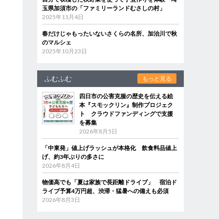
玉県加須市の「ファミリーランドむさしの村」
2025年11月4日
春だけじゃもったいないさくらの名所、加治川で秋
のマルシェ
2025年10月23日
ふむふむ
もっと見る
四日市の公害克服の歴史を伝える絵
本『スモックリン』制作プロジェク
ト クラウドファンディングで支援
を募集
2026年8月5日
「中東発」値上げラッシュが本格化 飲食料品値上
げ、約3年ぶりの多さに
2026年8月4日
物価高でも「夏は家族で長距離ドライブ」 宿泊ド
ライブ予算4万円超、渋滞・猛暑への備えも必須
2026年8月3日