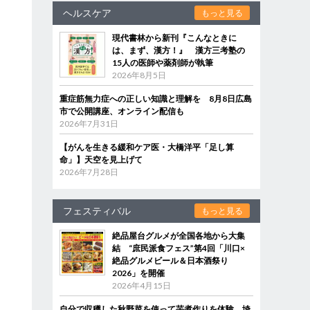
ヘルスケア
もっと見る
現代書林から新刊『こんなときに
は、まず、漢方！』 漢方三考塾の
15人の医師や薬剤師が執筆
2026年8月5日
重症筋無力症への正しい知識と理解を 8月8日広島
市で公開講座、オンライン配信も
2026年7月31日
【がんを生きる緩和ケア医・大橋洋平「足し算
命」】天空を見上げて
2026年7月28日
フェスティバル
もっと見る
絶品屋台グルメが全国各地から大集
結 “庶民派食フェス”第4回「川口×
絶品グルメビール＆日本酒祭り
2026」を開催
2026年4月15日
自分で収穫した秋野菜を使って芋煮作りを体験 埼