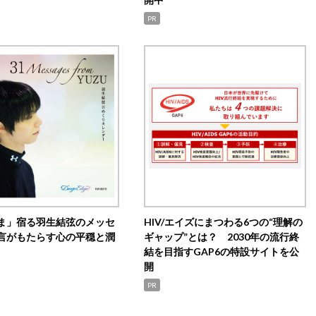
PR
ま」宿る羽生結弦のメッセ
HIV/エイズにまつわる6つの“理解の
言がもたらす心の平穏と潤
ギャップ”とは？ 2030年の流行終
結を目指すGAP6の特設サイトを公
開
PR