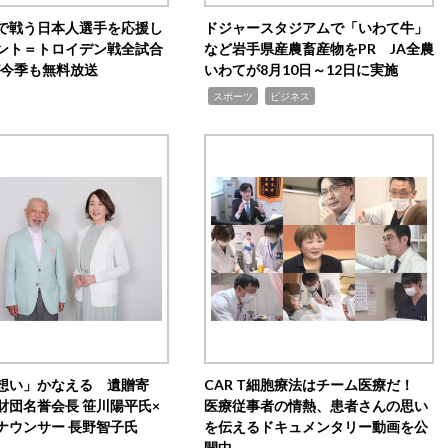
で戦う日本人選手を応援し
ドジャースタジアムで「いわて牛」
ント＝トロイデン戦全試合
など岩手県産農畜産物をPR JA全農
0が今季も無料放送
いわてが8月10日～12日に実施
,
,
スポーツ
ビジネス
想い」かなえる 遺贈寄
CAR T細胞療法はチーム医療だ！
財団名誉会長 笹川陽平氏×
医療従事者の情熱、患者さんの思い
ナウンサー 長野智子氏
を伝えるドキュメンタリー動画を公
開中