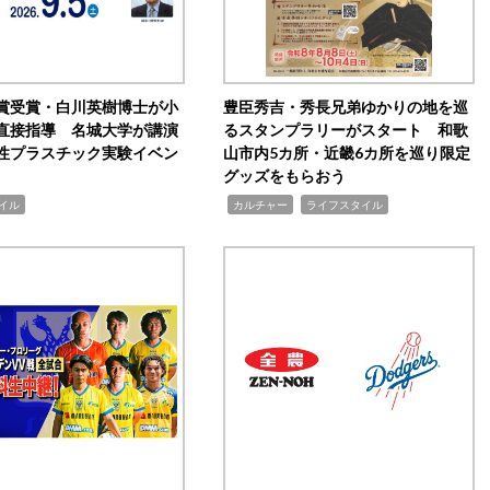
賞受賞・白川英樹博士が小
豊臣秀吉・秀長兄弟ゆかりの地を巡
直接指導 名城大学が講演
るスタンプラリーがスタート 和歌
性プラスチック実験イベン
山市内5カ所・近畿6カ所を巡り限定
グッズをもらおう
,
,
イル
カルチャー
ライフスタイル