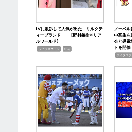
LVに敗訴して人気が出た ミルクテ
ノーベル
ィーブランド 【野村義樹✕リア
中高生を
ルワールド】
会と導電
トを開催
,
,
ライフスタイル
社会
,
ライフスタ