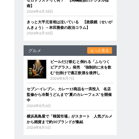
ゼロトラストって何？ 【岡嶋教授のデジタル指
南】
2026年6月18日
きっと大平元首相は泣いている 【政眼鏡（せいが
んきょう）－本田雅俊の政治コラム】
2026年6月10日
グルメ
もっと見る
ビールだけ飲むと倒れる「ふらつく
ビアグラス」発売 “強制的に水を飲
む”仕掛けで適正飲酒を後押し
2026年8月7日
セブン‐イレブン、カレー15商品を一斉投入 名店
監修から冷製うどんまで“夏のカレーフェス”を開催
中
2026年8月6日
横浜高島屋で「韓国市場」がスタート 人気グルメ
から雑貨まで約30ブランドが集結
2026年8月5日