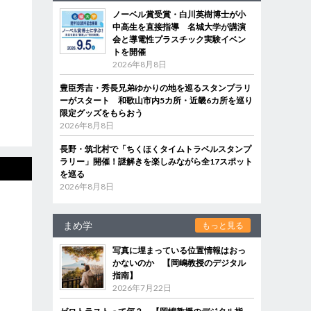
ノーベル賞受賞・白川英樹博士が小
中高生を直接指導 名城大学が講演
会と導電性プラスチック実験イベン
トを開催
2026年8月8日
豊臣秀吉・秀長兄弟ゆかりの地を巡るスタンプラリ
ーがスタート 和歌山市内5カ所・近畿6カ所を巡り
限定グッズをもらおう
2026年8月8日
長野・筑北村で「ちくほくタイムトラベルスタンプ
ラリー」開催！謎解きを楽しみながら全17スポット
を巡る
2026年8月8日
まめ学
もっと見る
写真に埋まっている位置情報はおっ
かないのか 【岡嶋教授のデジタル
指南】
2026年7月22日