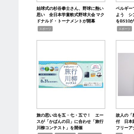
始球式の杉谷拳士さん、野球に熱い
ベルギー
思い 全日本学童軟式野球大会 マク
よう シ
ドナルド・トーナメントが開幕
をBS1
,
,
スポーツ
スポーツ
旅の思い出を五・七・五で！ エー
故人の「
スが「かばんの日」に合わせ「旅行
付 日本
川柳コンテスト」を開催
フリーア