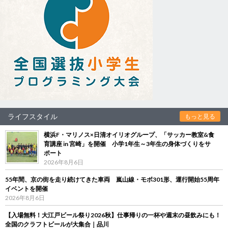
ライフスタイル
もっと見る
横浜F・マリノス×日清オイリオグループ、「サッカー教室&食
育講座 in 宮崎」を開催 小学1年生～3年生の身体づくりをサ
ポート
2026年8月6日
55年間、京の街を走り続けてきた車両 嵐山線・モボ301形、運行開始55周年
イベントを開催
2026年8月6日
【入場無料！大江戸ビール祭り2026秋】仕事帰りの一杯や週末の昼飲みにも！
全国のクラフトビールが大集合｜品川