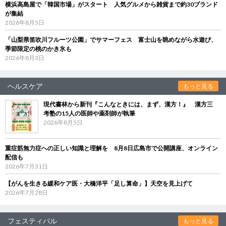
横浜高島屋で「韓国市場」がスタート 人気グルメから雑貨まで約30ブランド
が集結
2026年8月5日
「山梨県笛吹川フルーツ公園」でサマーフェス 富士山を眺めながら水遊び、
季節限定の桃のかき氷も
2026年8月3日
ヘルスケア
もっと見る
現代書林から新刊『こんなときには、まず、漢方！』 漢方三
考塾の15人の医師や薬剤師が執筆
2026年8月5日
重症筋無力症への正しい知識と理解を 8月8日広島市で公開講座、オンライン
配信も
2026年7月31日
【がんを生きる緩和ケア医・大橋洋平「足し算命」】天空を見上げて
2026年7月28日
フェスティバル
もっと見る