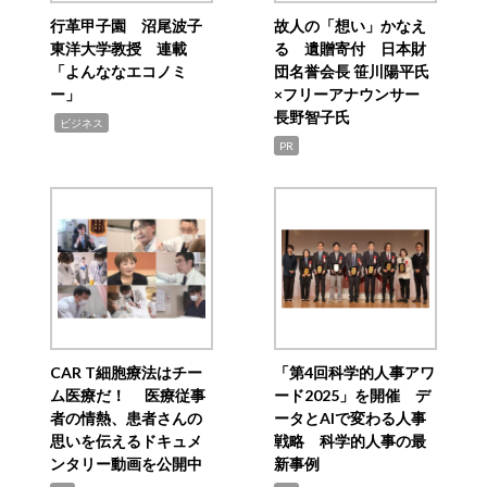
行革甲子園 沼尾波子
故人の「想い」かなえ
東洋大学教授 連載
る 遺贈寄付 日本財
「よんななエコノミ
団名誉会長 笹川陽平氏
ー」
×フリーアナウンサー
長野智子氏
,
ビジネス
PR
CAR T細胞療法はチー
「第4回科学的人事アワ
ム医療だ！ 医療従事
ード2025」を開催 デ
者の情熱、患者さんの
ータとAIで変わる人事
思いを伝えるドキュメ
戦略 科学的人事の最
ンタリー動画を公開中
新事例