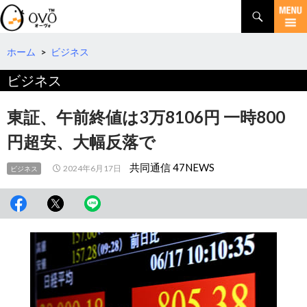
検
索
コ
ン
テ
ホーム
>
ビジネス
ン
ビジネス
ツ
へ
移
東証、午前終値は3万8106円 一時800
動
円超安、大幅反落で
共同通信 47NEWS
2024年6月17日
ビジネス