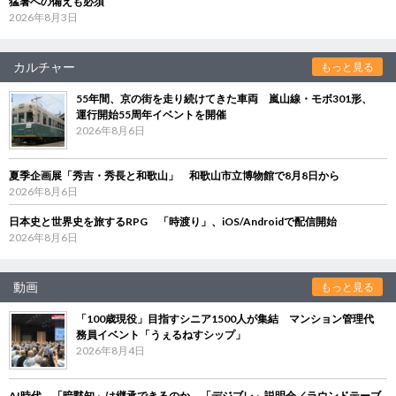
猛暑への備えも必須
2026年8月3日
カルチャー
もっと見る
55年間、京の街を走り続けてきた車両 嵐山線・モボ301形、
運行開始55周年イベントを開催
2026年8月6日
夏季企画展「秀吉・秀長と和歌山」 和歌山市立博物館で8月8日から
2026年8月6日
日本史と世界史を旅するRPG 「時渡り」、iOS/Androidで配信開始
2026年8月6日
動画
もっと見る
「100歳現役」目指すシニア1500人が集結 マンション管理代
務員イベント「うぇるねすシップ」
2026年8月4日
AI時代、「暗黙知」は継承できるのか 「デジブレ」説明会／ラウンドテーブ