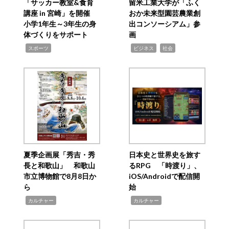
「サッカー教室&食育
留米工業大学が「ふく
講座 in 宮崎」を開催
おか未来型園芸農業創
小学1年生～3年生の身
出コンソーシアム」参
体づくりをサポート
画
,
,
,
スポーツ
ビジネス
社会
夏季企画展「秀吉・秀
日本史と世界史を旅す
長と和歌山」 和歌山
るRPG 「時渡り」、
市立博物館で8月8日か
iOS/Androidで配信開
ら
始
,
,
カルチャー
カルチャー