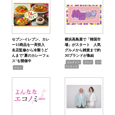
セブン‐イレブン、カレ
横浜高島屋で「韓国市
ー15商品を一斉投入
場」がスタート 人気
名店監修から冷製うど
グルメから雑貨まで約
んまで“夏のカレーフェ
30ブランドが集結
ス”を開催中
,
,
,
カルチャー
グルメ
ライ
フスタイル
,
グルメ