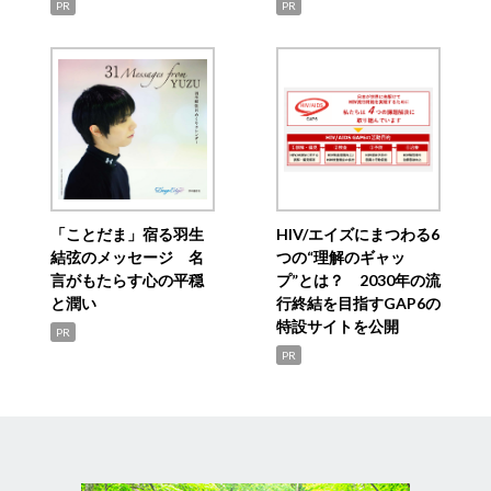
PR
PR
「ことだま」宿る羽生
HIV/エイズにまつわる6
結弦のメッセージ 名
つの“理解のギャッ
言がもたらす心の平穏
プ”とは？ 2030年の流
と潤い
行終結を目指すGAP6の
特設サイトを公開
PR
PR