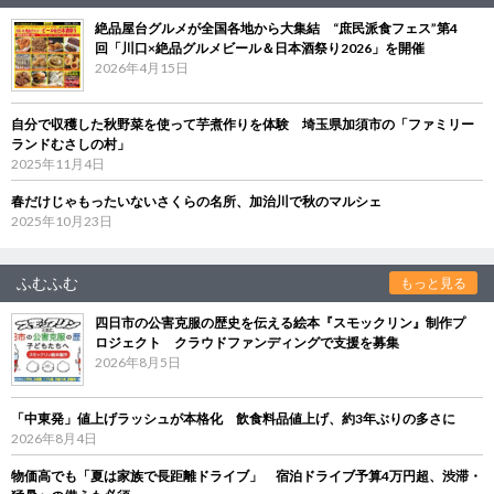
絶品屋台グルメが全国各地から大集結 “庶民派食フェス”第4
回「川口×絶品グルメビール＆日本酒祭り2026」を開催
2026年4月15日
自分で収穫した秋野菜を使って芋煮作りを体験 埼玉県加須市の「ファミリー
ランドむさしの村」
2025年11月4日
春だけじゃもったいないさくらの名所、加治川で秋のマルシェ
2025年10月23日
ふむふむ
もっと見る
四日市の公害克服の歴史を伝える絵本『スモックリン』制作プ
ロジェクト クラウドファンディングで支援を募集
2026年8月5日
「中東発」値上げラッシュが本格化 飲食料品値上げ、約3年ぶりの多さに
2026年8月4日
物価高でも「夏は家族で長距離ドライブ」 宿泊ドライブ予算4万円超、渋滞・