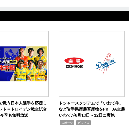
で戦う日本人選手を応援し
ドジャースタジアムで「いわて牛」
ント＝トロイデン戦全試合
など岩手県産農畜産物をPR JA全農
0が今季も無料放送
いわてが8月10日～12日に実施
,
,
スポーツ
ビジネス