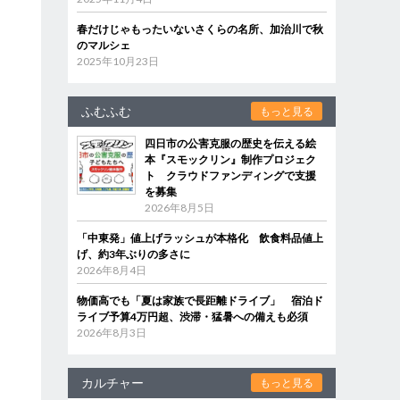
春だけじゃもったいないさくらの名所、加治川で秋
のマルシェ
2025年10月23日
ふむふむ
もっと見る
四日市の公害克服の歴史を伝える絵
本『スモックリン』制作プロジェク
ト クラウドファンディングで支援
を募集
2026年8月5日
「中東発」値上げラッシュが本格化 飲食料品値上
げ、約3年ぶりの多さに
2026年8月4日
物価高でも「夏は家族で長距離ドライブ」 宿泊ド
ライブ予算4万円超、渋滞・猛暑への備えも必須
2026年8月3日
カルチャー
もっと見る