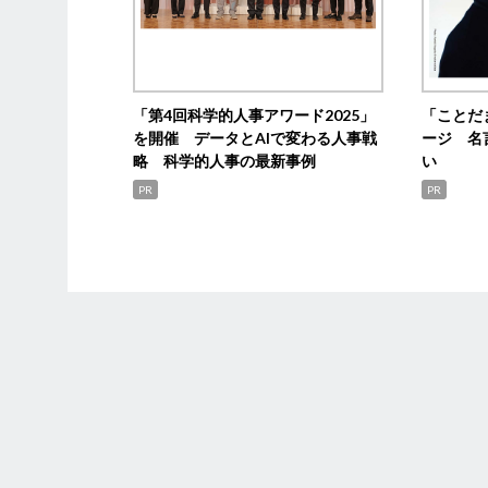
「第4回科学的人事アワード2025」
「ことだ
を開催 データとAIで変わる人事戦
ージ 名
略 科学的人事の最新事例
い
PR
PR