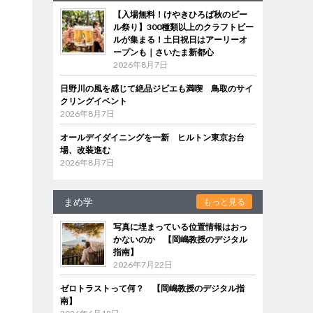
【入場無料！けやきひろば秋のビー
ル祭り】300種類以上のクラフトビー
ルが集まる！土日祝日はアーリーオ
ープンも｜さいたま新都心
2026年8月7日
日野川の風を感じて絶品ジビエも満喫 鳥取のサイ
クリングイベント
2026年8月7日
オールデイダイニングを一新 ヒルトン東京お台
場、改装進む
2026年8月7日
まめ学
もっと見る
写真に埋まっている位置情報はおっ
かないのか 【岡嶋教授のデジタル
指南】
2026年7月22日
ゼロトラストって何？ 【岡嶋教授のデジタル指
南】