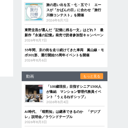
旅の思い出を五・七・五で！ エー
スが「かばんの日」に合わせ「旅行
川柳コンテスト」を開催
2026年8月7日
東野圭吾が選んだ「記憶に残る一文」はどれ？ 最
新作『永遠の記憶』発売で読者参加型キャンペーン
2026年8月7日
55年間、京の街を走り続けてきた車両 嵐山線・モ
ボ301形、運行開始55周年イベントを開催
2026年8月6日
動画
もっと見る
「100歳現役」目指すシニア1500人
が集結 マンション管理代務員イベ
ント「うぇるねすシップ」
2026年8月4日
AI時代、「暗黙知」は継承できるのか 「デジブ
レ」説明会／ラウンドテーブル
2026年8月3日