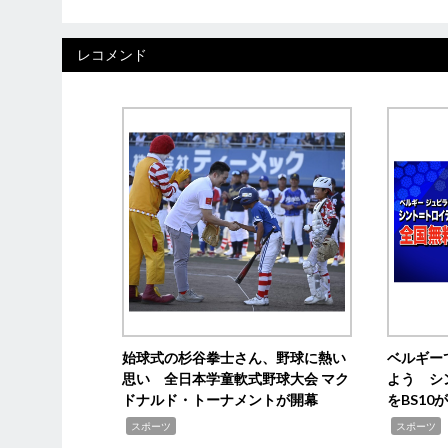
レコメンド
始球式の杉谷拳士さん、野球に熱い
ベルギー
思い 全日本学童軟式野球大会 マク
よう シ
ドナルド・トーナメントが開幕
をBS1
,
,
スポーツ
スポーツ