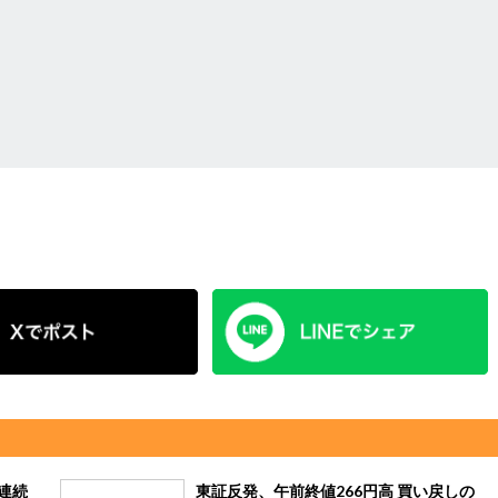
連続
東証反発、午前終値266円高 買い戻しの