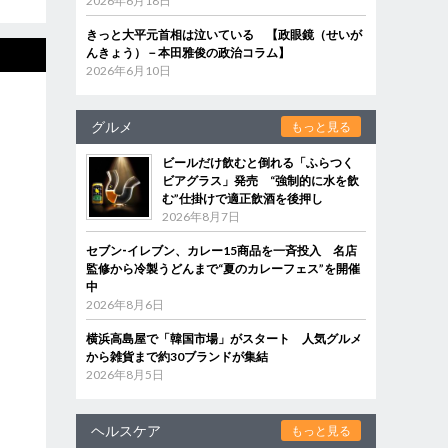
2026年6月18日
きっと大平元首相は泣いている 【政眼鏡（せいが
んきょう）－本田雅俊の政治コラム】
2026年6月10日
グルメ
もっと見る
ビールだけ飲むと倒れる「ふらつく
ビアグラス」発売 “強制的に水を飲
む”仕掛けで適正飲酒を後押し
2026年8月7日
セブン‐イレブン、カレー15商品を一斉投入 名店
監修から冷製うどんまで“夏のカレーフェス”を開催
中
2026年8月6日
横浜高島屋で「韓国市場」がスタート 人気グルメ
から雑貨まで約30ブランドが集結
2026年8月5日
ヘルスケア
もっと見る