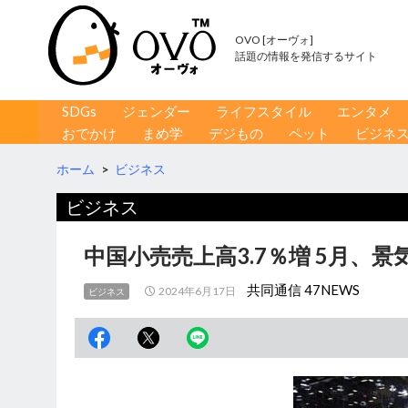
OVO [オーヴォ]
話題の情報を発信するサイト
コンテンツへ移動
検
SDGs
ジェンダー
ライフスタイル
エンタメ
索
おでかけ
まめ学
デジもの
ペット
ビジネ
ホーム
>
ビジネス
ビジネス
中国小売売上高3.7％増 5月、景
共同通信 47NEWS
2024年6月17日
ビジネス