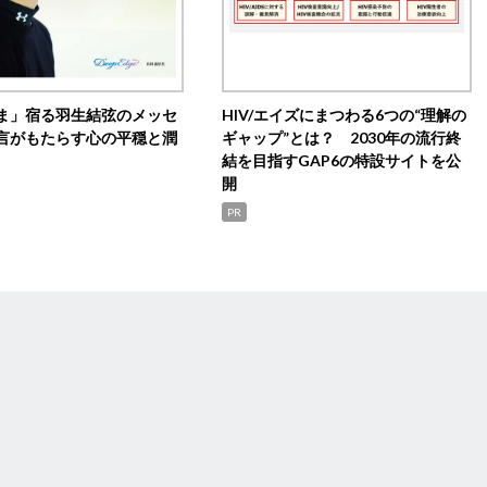
ま」宿る羽生結弦のメッセ
HIV/エイズにまつわる6つの“理解の
言がもたらす心の平穏と潤
ギャップ”とは？ 2030年の流行終
結を目指すGAP6の特設サイトを公
開
PR