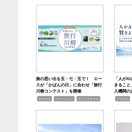
旅の思い出を五・七・五で！ エー
「人がA
スが「かばんの日」に合わせ「旅行
きること
川柳コンテスト」を開催
入機関の
,
,
,
,
,
おでかけ
ファッション
ライフスタイル
デジもの