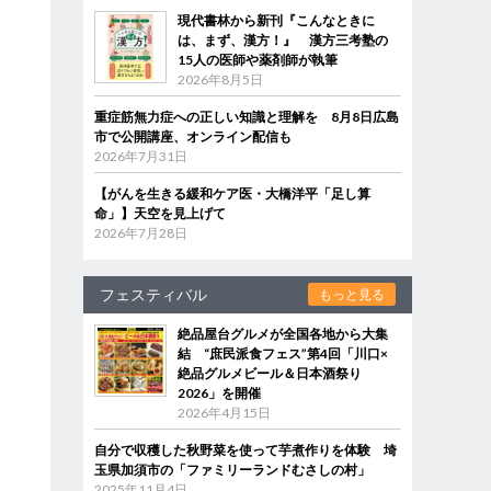
現代書林から新刊『こんなときに
は、まず、漢方！』 漢方三考塾の
15人の医師や薬剤師が執筆
2026年8月5日
重症筋無力症への正しい知識と理解を 8月8日広島
市で公開講座、オンライン配信も
2026年7月31日
【がんを生きる緩和ケア医・大橋洋平「足し算
命」】天空を見上げて
2026年7月28日
フェスティバル
もっと見る
絶品屋台グルメが全国各地から大集
結 “庶民派食フェス”第4回「川口×
絶品グルメビール＆日本酒祭り
2026」を開催
2026年4月15日
自分で収穫した秋野菜を使って芋煮作りを体験 埼
玉県加須市の「ファミリーランドむさしの村」
2025年11月4日