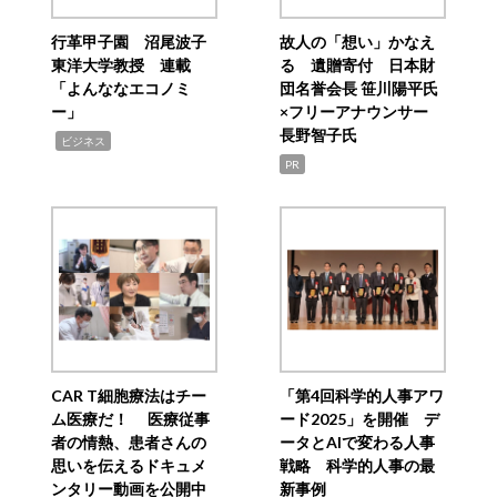
行革甲子園 沼尾波子
故人の「想い」かなえ
東洋大学教授 連載
る 遺贈寄付 日本財
「よんななエコノミ
団名誉会長 笹川陽平氏
ー」
×フリーアナウンサー
長野智子氏
,
ビジネス
PR
CAR T細胞療法はチー
「第4回科学的人事アワ
ム医療だ！ 医療従事
ード2025」を開催 デ
者の情熱、患者さんの
ータとAIで変わる人事
思いを伝えるドキュメ
戦略 科学的人事の最
ンタリー動画を公開中
新事例