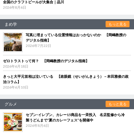
全国のクラフトビールが大集合｜品川
2026年8月6日
まめ学
もっと見る
写真に埋まっている位置情報はおっかないのか 【岡嶋教授の
デジタル指南】
2026年7月22日
ゼロトラストって何？ 【岡嶋教授のデジタル指南】
2026年6月18日
きっと大平元首相は泣いている 【政眼鏡（せいがんきょう）－本田雅俊の政
治コラム】
2026年6月10日
グルメ
もっと見る
セブン‐イレブン、カレー15商品を一斉投入 名店監修から冷
製うどんまで“夏のカレーフェス”を開催中
2026年8月6日