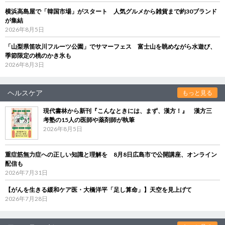
横浜高島屋で「韓国市場」がスタート 人気グルメから雑貨まで約30ブランド
が集結
2026年8月5日
「山梨県笛吹川フルーツ公園」でサマーフェス 富士山を眺めながら水遊び、
季節限定の桃のかき氷も
2026年8月3日
ヘルスケア
もっと見る
現代書林から新刊『こんなときには、まず、漢方！』 漢方三
考塾の15人の医師や薬剤師が執筆
2026年8月5日
重症筋無力症への正しい知識と理解を 8月8日広島市で公開講座、オンライン
配信も
2026年7月31日
【がんを生きる緩和ケア医・大橋洋平「足し算命」】天空を見上げて
2026年7月28日