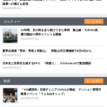
猛暑への備えも必須
2026年8月3日
カルチャー
もっと見る
55年間、京の街を走り続けてきた車両 嵐山線・モボ301形、
運行開始55周年イベントを開催
2026年8月6日
夏季企画展「秀吉・秀長と和歌山」 和歌山市立博物館で8月8日から
2026年8月6日
日本史と世界史を旅するRPG 「時渡り」、iOS/Androidで配信開始
2026年8月6日
動画
もっと見る
「100歳現役」目指すシニア1500人が集結 マンション管理代
務員イベント「うぇるねすシップ」
2026年8月4日