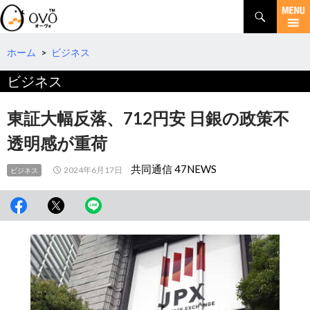
検
索
コ
ン
テ
ホーム
>
ビジネス
ン
ビジネス
ツ
へ
移
東証大幅反落、712円安 日銀の政策不
動
透明感が重荷
共同通信 47NEWS
2024年6月17日
ビジネス