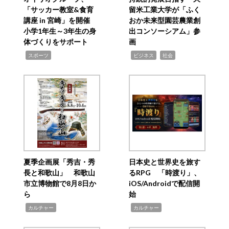
「サッカー教室&食育
留米工業大学が「ふく
講座 in 宮崎」を開催
おか未来型園芸農業創
小学1年生～3年生の身
出コンソーシアム」参
体づくりをサポート
画
,
,
,
スポーツ
ビジネス
社会
夏季企画展「秀吉・秀
日本史と世界史を旅す
長と和歌山」 和歌山
るRPG 「時渡り」、
市立博物館で8月8日か
iOS/Androidで配信開
ら
始
,
,
カルチャー
カルチャー