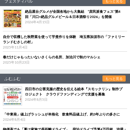
フェスティバル
もっと見る
絶品屋台グルメが全国各地から大集結 “庶民派食フェス”第4
回「川口×絶品グルメビール＆日本酒祭り2026」を開催
2026年4月15日
自分で収穫した秋野菜を使って芋煮作りを体験 埼玉県加須市の「ファミリー
ランドむさしの村」
2025年11月4日
春だけじゃもったいないさくらの名所、加治川で秋のマルシェ
2025年10月23日
ふむふむ
もっと見る
四日市の公害克服の歴史を伝える絵本『スモックリン』制作プ
ロジェクト クラウドファンディングで支援を募集
2026年8月5日
「中東発」値上げラッシュが本格化 飲食料品値上げ、約3年ぶりの多さに
2026年8月4日
物価高でも「夏は家族で長距離ドライブ」 宿泊ドライブ予算4万円超、渋滞・