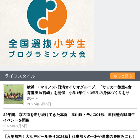
ライフスタイル
もっと見る
横浜F・マリノス×日清オイリオグループ、「サッカー教室&食
育講座 in 宮崎」を開催 小学1年生～3年生の身体づくりをサ
ポート
2026年8月6日
55年間、京の街を走り続けてきた車両 嵐山線・モボ301形、運行開始55周年
イベントを開催
2026年8月6日
【入場無料！大江戸ビール祭り2026秋】仕事帰りの一杯や週末の昼飲みにも！