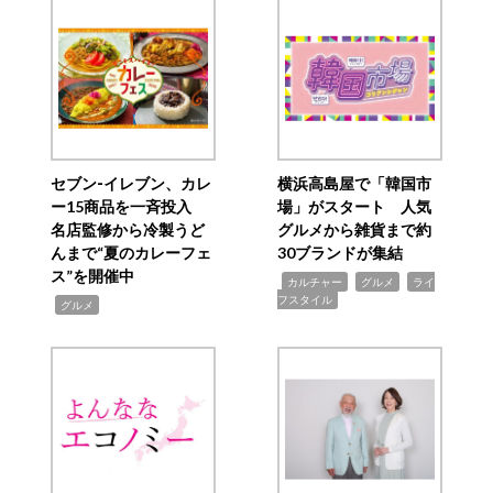
セブン‐イレブン、カレ
横浜高島屋で「韓国市
ー15商品を一斉投入
場」がスタート 人気
名店監修から冷製うど
グルメから雑貨まで約
んまで“夏のカレーフェ
30ブランドが集結
ス”を開催中
,
,
,
カルチャー
グルメ
ライ
フスタイル
,
グルメ