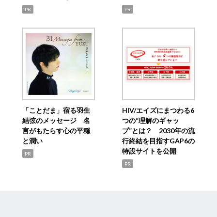
PR
PR
「ことだま」宿る羽生
HIV/エイズにまつわる6
結弦のメッセージ 名
つの“理解のギャッ
言がもたらす心の平穏
プ”とは？ 2030年の流
と潤い
行終結を目指すGAP6の
特設サイトを公開
PR
PR